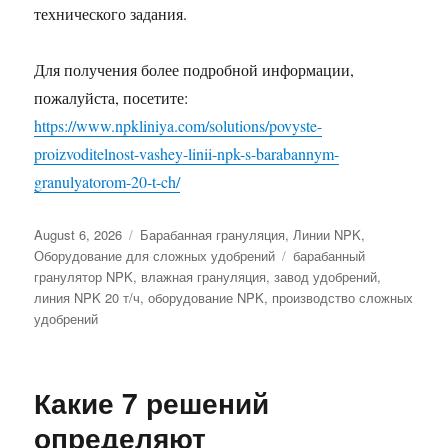
технического задания.
Для получения более подробной информации,
пожалуйста, посетите:
https://www.npkliniya.com/solutions/povyste-
proizvoditelnost-vashey-linii-npk-s-barabannym-
granulyatorom-20-t-ch/
Posted
Categories
August 6, 2026
Барабанная грануляция
,
Линии NPK
,
on
Tags
Оборудование для сложных удобрений
барабанный
гранулятор NPK
,
влажная грануляция
,
завод удобрений
,
линия NPK 20 т/ч
,
оборудование NPK
,
производство сложных
удобрений
Какие 7 решений
определяют