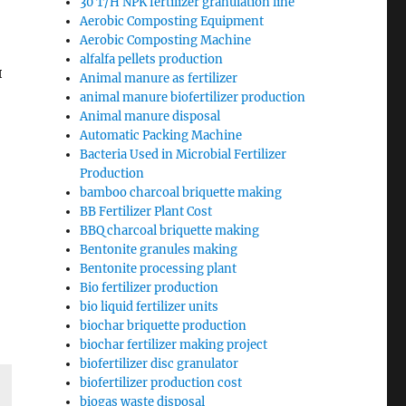
30 T/H NPK fertilizer granulation line
Aerobic Composting Equipment
Aerobic Composting Machine
alfalfa pellets production
и
Animal manure as fertilizer
animal manure biofertilizer production
Animal manure disposal
Automatic Packing Machine
Bacteria Used in Microbial Fertilizer
Production
bamboo charcoal briquette making
BB Fertilizer Plant Cost
BBQ charcoal briquette making
Bentonite granules making
Bentonite processing plant
Bio fertilizer production
bio liquid fertilizer units
biochar briquette production
biochar fertilizer making project
biofertilizer disc granulator
biofertilizer production cost
biogas waste disposal