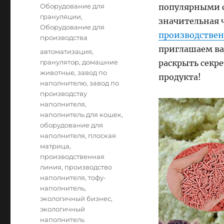
on
Categories
Оборудование для
популярными ср
грануляции
,
значительная 
Оборудование для
производствен
производства
приглашаем ва
Tags
автоматизация
,
гранулятор
,
домашние
раскрыть секр
животные
,
завод по
продукта!
наполнителю
,
завод по
производству
наполнителя
,
наполнитель для кошек
,
оборудование для
наполнителя
,
плоская
матрица
,
производственная
линия
,
производство
наполнителя
,
тофу-
наполнитель
,
экологичный бизнес
,
экологичный
наполнитель