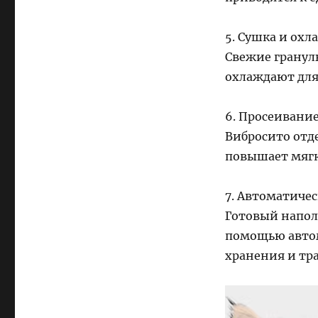
5. Сушка и ох
Свежие гранул
охлаждают для 
6. Просеивани
Вибросито отд
повышает мягк
7. Автоматичес
Готовый напол
помощью автом
хранения и тр