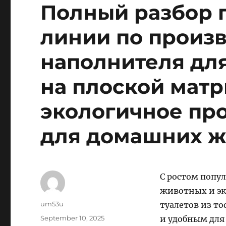
Полный разбор 
линии по произв
наполнителя для
на плоской матр
экологичное про
для домашних 
С ростом попу
животных и эк
Author
um53u
туалетов из т
Posted
September 10, 2025
и удобным для 