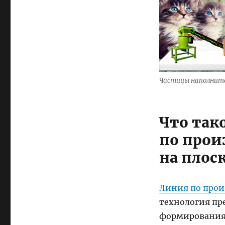
Частицы наполните
Что так
по прои
на плос
Линия по прои
технология пр
формирования 