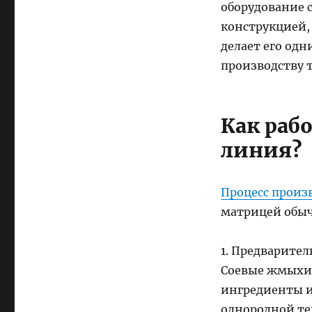
оборудование 
конструкцией,
делает его од
производству 
Как раб
линия?
Процесс произ
матрицей обыч
1. Предварител
Соевые жмыхи,
ингредиенты и
однородной те