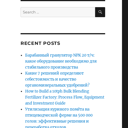
SEARCH
Search
for:
RECENT POSTS
Барабанный гранулятор NPK 20 т/ч:
какое оборудование необходимо для
стабильного производства
Какие 7 решений определяют
себестоимость и качество
органоминеральных удобрений?
How to Build a 10tph Bulk Blending
Fertilizer Factory: Process Flow, Equipment
and Investment Guide
Утилизация куриного помёта на
птицеводческой ферме на 500 000
голов: эффективные решения и
переработка отходов