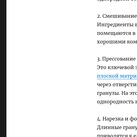
2. Смешивание
Ингредиенты в
помещаются в 
хорошими ком
3. Прессование
Это ключевой 
плоской матр
через отверст
гранулы. На эт
однородность 
4. Нарезка и 
Длинные грану
приводятся к 