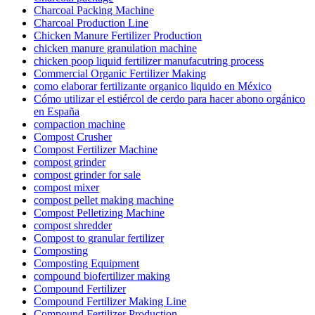
Charcoal Packing Machine
Charcoal Production Line
Chicken Manure Fertilizer Production
chicken manure granulation machine
chicken poop liquid fertilizer manufacutring process
Commercial Organic Fertilizer Making
como elaborar fertilizante organico liquido en México
Cómo utilizar el estiércol de cerdo para hacer abono orgánico
en España
compaction machine
Compost Crusher
Compost Fertilizer Machine
compost grinder
compost grinder for sale
compost mixer
compost pellet making machine
Compost Pelletizing Machine
compost shredder
Compost to granular fertilizer
Composting
Composting Equipment
compound biofertilizer making
Compound Fertilizer
Compound Fertilizer Making Line
Compound Fertilizer Production