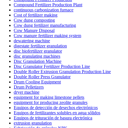
Compound Fertilizer Production Plant
continuous carbonization furnace
Cost of fertilizer making
Cow dung composting
Cow dung fertilizer manufacturing
Cow Manure Disposal
Cow manure fertilizer making system
dewatering machine
digestate fertilizer granulation
disc biofertilizer granulator
disc granulating machines
Disc Granulation Machine
Disc Granulator Fertilizer Production Line
Double Roller Extrusion Granulation Production Line
Double Roller Press Granulator
Drum Cooling Equipment
Drum Pelletizers
dryer machine
equipment for making limestone pellets
equipment for producing zeolite granules
Equipos de detección de desechos electrónicos
Equipos de fertilizantes solubles en agua sólidos
Equipos de trituración de basura electrónica
extrusion granulation