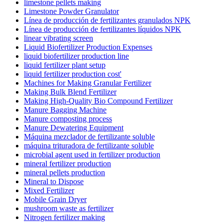
limestone pellets making
Limestone Powder Granulator
Línea de producción de fertilizantes granulados NPK
Línea de producción de fertilizantes líquidos NPK
linear vibrating screen
Liquid Biofertilizer Production Expenses
liquid biofertilizer production line
liquid fertilizer plant setup
liquid fertilizer production cost'
Machines for Making Granular Fertilizer
Making Bulk Blend Fertilizer
Making High-Quality Bio Compound Fertilizer
Manure Bagging Machine
Manure composting process
Manure Dewatering Equipment
Máquina mezclador de fertilizante soluble
máquina trituradora de fertilizante soluble
microbial agent used in fertilizer production
mineral fertilizer production
mineral pellets production
Mineral to Dispose
Mixed Fertilizer
Mobile Grain Dryer
mushroom waste as fertilizer
Nitrogen fertilizer making