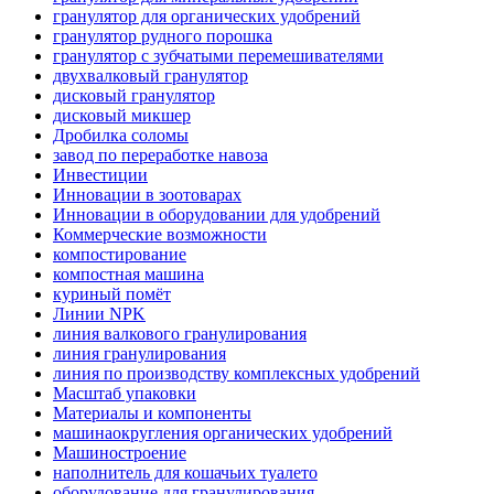
гранулятор для органических удобрений
гранулятор рудного порошка
гранулятор с зубчатыми перемешивателями
двухвалковый гранулятор
дисковый гранулятор
дисковый микшер
Дробилка соломы
завод по переработке навоза
Инвестиции
Инновации в зоотоварах
Инновации в оборудовании для удобрений
Коммерческие возможности
компостирование
компостная машина
куриный помёт
Линии NPK
линия валкового гранулирования
линия гранулирования
линия по производству комплексных удобрений
Масштаб упаковки
Материалы и компоненты
машинаокругления органических удобрений
Машиностроение
наполнитель для кошачьих туалето
оборудование для гранулирования