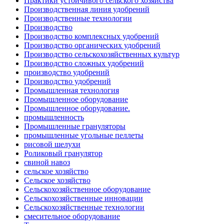
Практики устойчивого сельского хозяйства
Производственная линия удобрений
Производственные технологии
Производство
Производство комплексных удобрений
Производство органических удобрений
Производство сельскохозяйственных культур
Производство сложных удобрений
производство удобрений
Производство удобрений
Промышленная технология
Промышленное оборудование
Промышленное оборудование.
промышленность
Промышленные грануляторы
промышленные угольные пеллеты
рисовой шелухи
Роликовый гранулятор
свиной навоз
сельское хозяйство
Сельское хозяйство
Сельскохозяйственное оборудование
Сельскохозяйственные инновации
Сельскохозяйственные технологии
смесительное оборудование