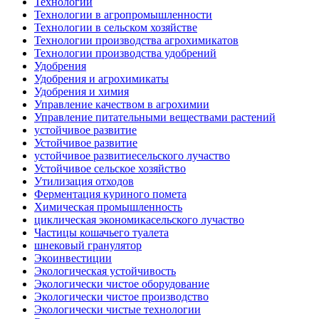
Технологии
Технологии в агропромышленности
Технологии в сельском хозяйстве
Технологии производства агрохимикатов
Технологии производства удобрений
Удобрения
Удобрения и агрохимикаты
Удобрения и химия
Управление качеством в агрохимии
Управление питательными веществами растений
устойчивое развитие
Устойчивое развитие
устойчивое развитиесельского лучаство
Устойчивое сельское хозяйство
Утилизация отходов
Ферментация куриного помета
Химическая промышленность
циклическая экономикасельского лучаство
Частицы кошачьего туалета
шнековый гранулятор
Экоинвестиции
Экологическая устойчивость
Экологически чистое оборудование
Экологически чистое производство
Экологически чистые технологии