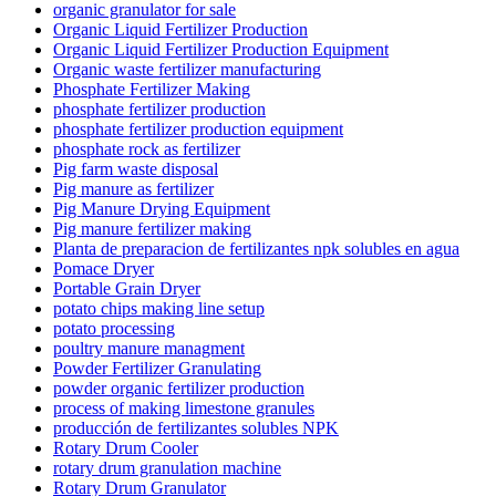
organic granulator for sale
Organic Liquid Fertilizer Production
Organic Liquid Fertilizer Production Equipment
Organic waste fertilizer manufacturing
Phosphate Fertilizer Making
phosphate fertilizer production
phosphate fertilizer production equipment
phosphate rock as fertilizer
Pig farm waste disposal
Pig manure as fertilizer
Pig Manure Drying Equipment
Pig manure fertilizer making
Planta de preparacion de fertilizantes npk solubles en agua
Pomace Dryer
Portable Grain Dryer
potato chips making line setup
potato processing
poultry manure managment
Powder Fertilizer Granulating
powder organic fertilizer production
process of making limestone granules
producción de fertilizantes solubles NPK
Rotary Drum Cooler
rotary drum granulation machine
Rotary Drum Granulator