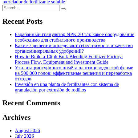
mezclador de fertilizante soluble
Search
Search
for:
Recent Posts
Барабанный гранулятор NPK 20 т/ч: какое оборудование
необходимо для стабильного производства
Какие 7 решений определяют себестоимость и качество
органоминеральных удобрений?
How to Build a 10tph Bulk Blending Fertilizer Factory:
Process Flow, Equipment and Investment Guide
Утилизация куриного помёта на птицеводческой ферме
на 500 000 голов: эффективные решения и переработка
отходов
Inversión en una planta de fertilizantes con sistema de
granulación por extrusión de rodillos
Recent Comments
Archives
August 2026
July 2026