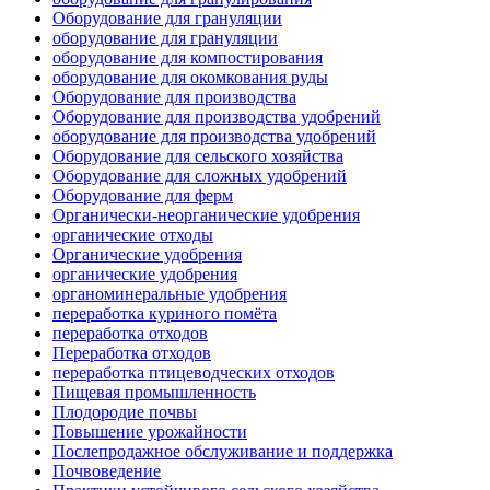
Оборудование для грануляции
оборудование для грануляции
оборудование для компостирования
оборудование для окомкования руды
Оборудование для производства
Оборудование для производства удобрений
оборудование для производства удобрений
Оборудование для сельского хозяйства
Оборудование для сложных удобрений
Оборудование для ферм
Органически-неорганические удобрения
органические отходы
Органические удобрения
органические удобрения
органоминеральные удобрения
переработка куриного помёта
переработка отходов
Переработка отходов
переработка птицеводческих отходов
Пищевая промышленность
Плодородие почвы
Повышение урожайности
Послепродажное обслуживание и поддержка
Почвоведение