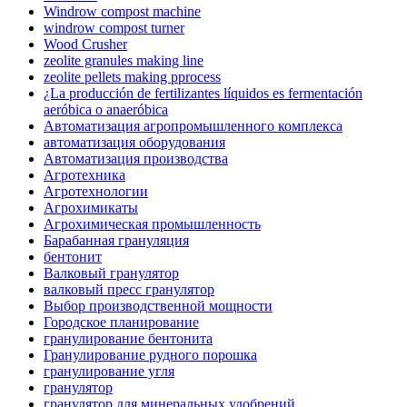
Windrow compost machine
windrow compost turner
Wood Crusher
zeolite granules making line
zeolite pellets making pprocess
¿La producción de fertilizantes líquidos es fermentación
aeróbica o anaeróbica
Автоматизация агропромышленного комплекса
автоматизация оборудования
Автоматизация производства
Агротехника
Агротехнологии
Агрохимикаты
Агрохимическая промышленность
Барабанная грануляция
бентонит
Валковый гранулятор
валковый пресс гранулятор
Выбор производственной мощности
Городское планирование
гранулирование бентонита
Гранулирование рудного порошка
гранулирование угля
гранулятор
гранулятор для минеральных удобрений