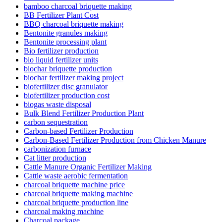
bamboo charcoal briquette making
BB Fertilizer Plant Cost
BBQ charcoal briquette making
Bentonite granules making
Bentonite processing plant
Bio fertilizer production
bio liquid fertilizer units
biochar briquette production
biochar fertilizer making project
biofertilizer disc granulator
biofertilizer production cost
biogas waste disposal
Bulk Blend Fertilizer Production Plant
carbon sequestration
Carbon-based Fertilizer Production
Carbon-Based Fertilizer Production from Chicken Manure
carbonization furnace
Cat litter production
Cattle Manure Organic Fertilizer Making
Cattle waste aerobic fermentation
charcoal briquette machine price
charcoal briquette making machine
charcoal briquette production line
charcoal making machine
Charcoal package