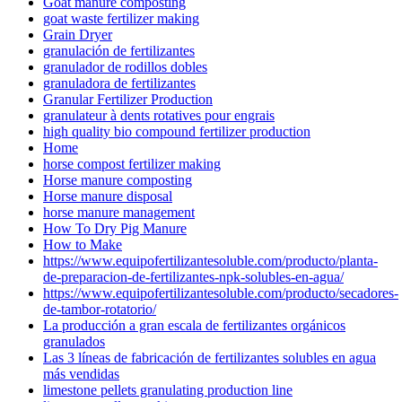
Goat manure composting
goat waste fertilizer making
Grain Dryer
granulación de fertilizantes
granulador de rodillos dobles
granuladora de fertilizantes
Granular Fertilizer Production
granulateur à dents rotatives pour engrais
high quality bio compound fertilizer production
Home
horse compost fertilizer making
Horse manure composting
Horse manure disposal
horse manure management
How To Dry Pig Manure
How to Make
https://www.equipofertilizantesoluble.com/producto/planta-
de-preparacion-de-fertilizantes-npk-solubles-en-agua/
https://www.equipofertilizantesoluble.com/producto/secadores-
de-tambor-rotatorio/
La producción a gran escala de fertilizantes orgánicos
granulados
Las 3 líneas de fabricación de fertilizantes solubles en agua
más vendidas
limestone pellets granulating production line