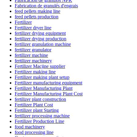
Fabricación de gránulos NPK
Fabrication de granulés d'engrais
feed pellets making line
feed pellets production
Fertilizer
Fertilizer dryer line
fertilizer drying equipment
fertilizer drying production
fertilizer granulation machine
fertilizer granulator
fertilizer machine
fertilizer machinery
Fertilizer Macjine supplier
Fertilizer making line
Fertilizer making plant setup
Fertilizer manufacturing equipment
Fertilizer Manufacturing Plant
Fertilizer Manufacturing Plant Cost
fertilizer plant construction
Fertilizer Plant Cost
Fertilizer plant Starting
fertilizer processing machine
Fertilizer Production Line
food machinery
food processing line