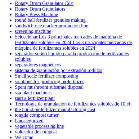
Rotary Drum Granulator Cost
Rotary Drum Granulators
Rotary Press Machine
round ball fertilizer granules making
sandwich rice cracker production line
screening machine
Seleccionar Los 3 principales mercados de máquina de
fertilizantes solubles en 2024 Los 3 principales mercados de
máquina de fertilizantes solubles en 2024
separador solido liquido para la producción de fertilizantes
solubles
separadores magnéticos
sistema de granulación por extrusión rodillos
Small scale fertilizer composting
solutions for producing biofertilizer
Spent mushroom substrate disposal
ssp plant machines
start a fertilizer plant
Tecnología de granulación de fertilizantes solubles de 10 t/h
the liquid biofertilizer manufacturing cost
tongda compost turner
Uncategorized
vegetable processing line
volteador de compost
Welcome