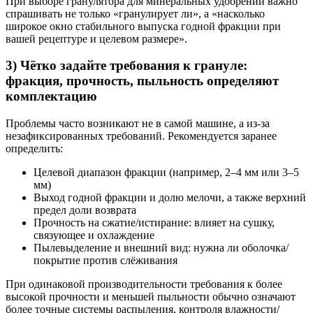
При выборе гранулятора для минеральных удобрений важно
спрашивать не только «гранулирует ли», а «насколько
широкое окно стабильного выпуска годной фракции при
вашей рецептуре и целевом размере».
3) Чётко задайте требования к грануле:
фракция, прочность, пыльность определяют
комплектацию
Проблемы часто возникают не в самой машине, а из‑за
незафиксированных требований. Рекомендуется заранее
определить:
Целевой диапазон фракции (например, 2–4 мм или 3–5
мм)
Выход годной фракции и долю мелочи, а также верхний
предел доли возврата
Прочность на сжатие/истирание: влияет на сушку,
связующее и охлаждение
Пылевыделение и внешний вид: нужна ли оболочка/
покрытие против слёживания
При одинаковой производительности требования к более
высокой прочности и меньшей пыльности обычно означают
более точные системы распыления, контроля влажности/