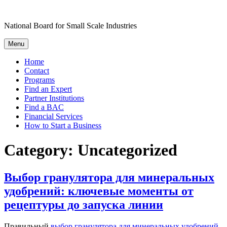
Skip
to
National Board for Small Scale Industries
content
Menu
Home
Contact
Programs
Find an Expert
Partner Institutions
Find a BAC
Financial Services
How to Start a Business
Category:
Uncategorized
Выбор гранулятора для минеральных
удобрений: ключевые моменты от
рецептуры до запуска линии
Правильный
выбор гранулятора для минеральных удобрений