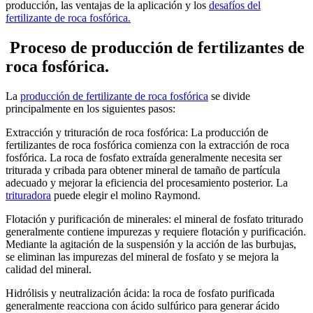
producción, las ventajas de la aplicación y los
desafíos del
fertilizante de roca fosfórica.
Proceso de producción de fertilizantes de
roca fosfórica.
La
producción de fertilizante de roca fosfórica
se divide
principalmente en los siguientes pasos:
Extracción y trituración de roca fosfórica: La producción de
fertilizantes de roca fosfórica comienza con la extracción de roca
fosfórica. La roca de fosfato extraída generalmente necesita ser
triturada y cribada para obtener mineral de tamaño de partícula
adecuado y mejorar la eficiencia del procesamiento posterior. La
trituradora
puede elegir el molino Raymond.
Flotación y purificación de minerales: el mineral de fosfato triturado
generalmente contiene impurezas y requiere flotación y purificación.
Mediante la agitación de la suspensión y la acción de las burbujas,
se eliminan las impurezas del mineral de fosfato y se mejora la
calidad del mineral.
Hidrólisis y neutralización ácida: la roca de fosfato purificada
generalmente reacciona con ácido sulfúrico para generar ácido