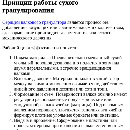
Принцип работы сухого
гранулирования
Сердцем валкового гранулятора
является процесс без
добавления связующих или с минимальным их количеством,
где формование происходит за счет чисто физического
механического давления.
Рабочий цикл эффективен и понятен:
Подача материала: Предварительно смешанный сухой
угольный порошок дозированно подается в зону над
двумя параллельными, встречно вращающимися
валками.
Высокое давление: Материал попадает в узкий зазор
между валками и мгновенно сжимается под действием
линейного давления в десятки или сотни тонн.
Формование и съем: Поверхности валков обычно имеют
регулярно расположенные полусферические или
«подушкообразные» ячейки (матрицы). Под огромным
давлением порошок уплотняется, заполняя эти ячейки,
формируя плотные угольные брикеты или окатыши.
Выдача и дробление: Сформованные пластины или
полосы материала при вращении валков естественным