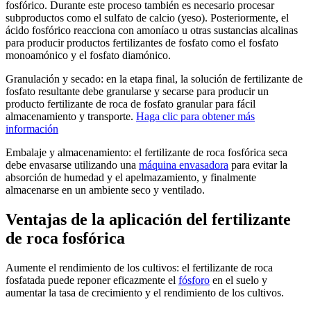
fosfórico. Durante este proceso también es necesario procesar
subproductos como el sulfato de calcio (yeso). Posteriormente, el
ácido fosfórico reacciona con amoníaco u otras sustancias alcalinas
para producir productos fertilizantes de fosfato como el fosfato
monoamónico y el fosfato diamónico.
Granulación y secado: en la etapa final, la solución de fertilizante de
fosfato resultante debe granularse y secarse para producir un
producto fertilizante de roca de fosfato granular para fácil
almacenamiento y transporte.
Haga clic para obtener más
información
Embalaje y almacenamiento: el fertilizante de roca fosfórica seca
debe envasarse utilizando una
máquina envasadora
para evitar la
absorción de humedad y el apelmazamiento, y finalmente
almacenarse en un ambiente seco y ventilado.
Ventajas de la aplicación del fertilizante
de roca fosfórica
Aumente el rendimiento de los cultivos: el fertilizante de roca
fosfatada puede reponer eficazmente el
fósforo
en el suelo y
aumentar la tasa de crecimiento y el rendimiento de los cultivos.