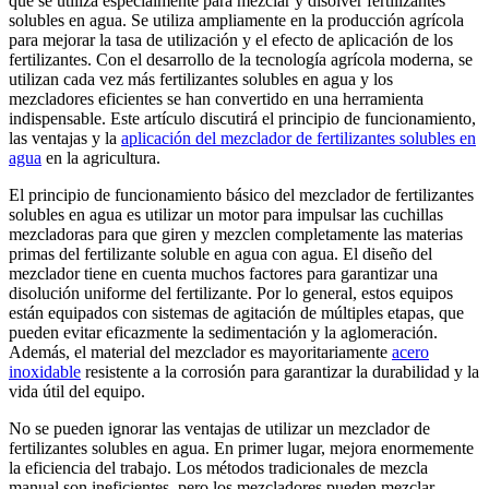
que se utiliza especialmente para mezclar y disolver fertilizantes
solubles en agua. Se utiliza ampliamente en la producción agrícola
para mejorar la tasa de utilización y el efecto de aplicación de los
fertilizantes. Con el desarrollo de la tecnología agrícola moderna, se
utilizan cada vez más fertilizantes solubles en agua y los
mezcladores eficientes se han convertido en una herramienta
indispensable. Este artículo discutirá el principio de funcionamiento,
las ventajas y la
aplicación del mezclador de fertilizantes solubles en
agua
en la agricultura.
El principio de funcionamiento básico del mezclador de fertilizantes
solubles en agua es utilizar un motor para impulsar las cuchillas
mezcladoras para que giren y mezclen completamente las materias
primas del fertilizante soluble en agua con agua. El diseño del
mezclador tiene en cuenta muchos factores para garantizar una
disolución uniforme del fertilizante. Por lo general, estos equipos
están equipados con sistemas de agitación de múltiples etapas, que
pueden evitar eficazmente la sedimentación y la aglomeración.
Además, el material del mezclador es mayoritariamente
acero
inoxidable
resistente a la corrosión para garantizar la durabilidad y la
vida útil del equipo.
No se pueden ignorar las ventajas de utilizar un mezclador de
fertilizantes solubles en agua. En primer lugar, mejora enormemente
la eficiencia del trabajo. Los métodos tradicionales de mezcla
manual son ineficientes, pero los mezcladores pueden mezclar