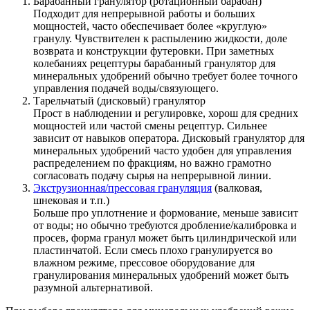
Барабанный гранулятор (ротационный барабан)
Подходит для непрерывной работы и больших
мощностей, часто обеспечивает более «круглую»
гранулу. Чувствителен к распылению жидкости, доле
возврата и конструкции футеровки. При заметных
колебаниях рецептуры барабанный гранулятор для
минеральных удобрений обычно требует более точного
управления подачей воды/связующего.
Тарельчатый (дисковый) гранулятор
Прост в наблюдении и регулировке, хорош для средних
мощностей или частой смены рецептур. Сильнее
зависит от навыков оператора. Дисковый гранулятор для
минеральных удобрений часто удобен для управления
распределением по фракциям, но важно грамотно
согласовать подачу сырья на непрерывной линии.
Экструзионная/прессовая грануляция
(валковая,
шнековая и т.п.)
Больше про уплотнение и формование, меньше зависит
от воды; но обычно требуются дробление/калибровка и
просев, форма гранул может быть цилиндрической или
пластинчатой. Если смесь плохо гранулируется во
влажном режиме, прессовое оборудование для
гранулирования минеральных удобрений может быть
разумной альтернативой.