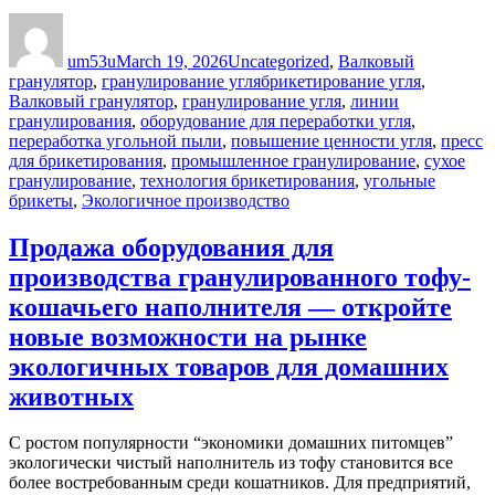
Author
Posted
Categories
on
um53u
March 19, 2026
Uncategorized
,
Валковый
Tags
гранулятор
,
гранулирование угля
брикетирование угля
,
Валковый гранулятор
,
гранулирование угля
,
линии
гранулирования
,
оборудование для переработки угля
,
переработка угольной пыли
,
повышение ценности угля
,
пресс
для брикетирования
,
промышленное гранулирование
,
сухое
гранулирование
,
технология брикетирования
,
угольные
брикеты
,
Экологичное производство
Продажа оборудования для
производства гранулированного тофу-
кошачьего наполнителя — откройте
новые возможности на рынке
экологичных товаров для домашних
животных
С ростом популярности “экономики домашних питомцев”
экологически чистый наполнитель из тофу становится все
более востребованным среди кошатников. Для предприятий,