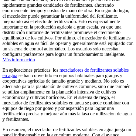
rápidamente grandes cantidades de fertilizantes, ahorrando
enormemente tiempo y costos de mano de obra. En segundo lugar,
el mezclador puede garantizar la uniformidad del fertilizante,
mejorando así el efecto de fertilización. Esto es especialmente
importante en la producción agrícola a gran escala, ya que una
distribución uniforme de fertilizantes promueve el crecimiento
equilibrado de los cultivos. Por último, el mezclador de fertilizantes
solubles en agua es fácil de operar y generalmente está equipado con
un sistema de control automático. Los usuarios solo necesitan
configurar parámetros para lograr un funcionamiento inteligente.
Más información
En aplicaciones prácticas, los
mezcladores de fertilizantes solubles
en agua
se han convertido en equipos habituales para granjas y
cooperativas agrícolas de tamaño grande y mediano. No solo es
adecuado para la plantación de cultivos comunes, sino que también
se utiliza ampliamente en la plantación intensiva de cultivos
económicos y cultivos hortícolas. En el sistema de riego, el
mezclador de fertilizantes solubles en agua se puede combinar con
equipos de riego por goteo y por aspersión para lograr una
fertilización precisa y mejorar aún más la tasa de utilización de agua
y fertilizantes.
En resumen, el mezclador de fertilizantes solubles en agua juega un
papel indispensable en la agricultura moderna. Con el avance