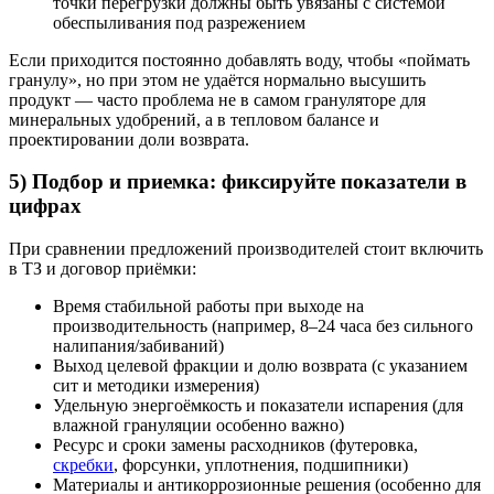
точки перегрузки должны быть увязаны с системой
обеспыливания под разрежением
Если приходится постоянно добавлять воду, чтобы «поймать
гранулу», но при этом не удаётся нормально высушить
продукт — часто проблема не в самом грануляторе для
минеральных удобрений, а в тепловом балансе и
проектировании доли возврата.
5) Подбор и приемка: фиксируйте показатели в
цифрах
При сравнении предложений производителей стоит включить
в ТЗ и договор приёмки:
Время стабильной работы при выходе на
производительность (например, 8–24 часа без сильного
налипания/забиваний)
Выход целевой фракции и долю возврата (с указанием
сит и методики измерения)
Удельную энергоёмкость и показатели испарения (для
влажной грануляции особенно важно)
Ресурс и сроки замены расходников (футеровка,
скребки
, форсунки, уплотнения, подшипники)
Материалы и антикоррозионные решения (особенно для