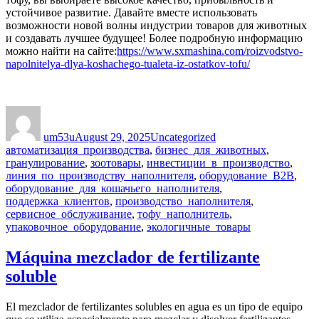
устойчивое развитие. Давайте вместе использовать
возможности новой волны индустрии товаров для животных
и создавать лучшее будущее! Более подробную информацию
можно найти на сайте:
https://www.sxmashina.com/roizvodstvo-
napolnitelya-dlya-koshachego-tualeta-iz-ostatkov-tofu/
Author
Posted
Categories
Tags
on
um53u
August 29, 2025
Uncategorized
автоматизация_производства
,
бизнес_для_животных
,
гранулирование
,
зоотовары
,
инвестиции_в_производство
,
линия_по_производству_наполнителя
,
оборудование_B2B
,
оборудование_для_кошачьего_наполнителя
,
поддержка_клиентов
,
производство_наполнителя
,
сервисное_обслуживание
,
тофу_наполнитель
,
упаковочное_оборудование
,
экологичные_товары
Máquina mezclador de fertilizante
soluble
El mezclador de fertilizantes solubles en agua es un tipo de equipo