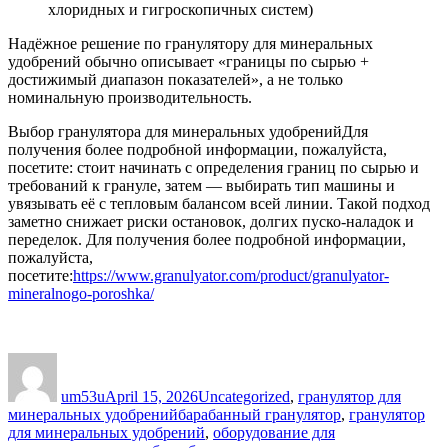
хлоридных и гигроскопичных систем)
Надёжное решение по гранулятору для минеральных
удобрений обычно описывает «границы по сырью +
достижимый диапазон показателей», а не только
номинальную производительность.
Выбор гранулятора для минеральных удобренийДля
получения более подробной информации, пожалуйста,
посетите: стоит начинать с определения границ по сырью и
требований к грануле, затем — выбирать тип машины и
увязывать её с тепловым балансом всей линии. Такой подход
заметно снижает риски остановок, долгих пуско‑наладок и
переделок. Для получения более подробной информации,
пожалуйста,
посетите:
https://www.granulyator.com/product/granulyator-
mineralnogo-poroshka/
Author
Posted
Categories
on
um53u
April 15, 2026
Uncategorized
,
гранулятор для
Tags
минеральных удобрений
барабанный гранулятор
,
гранулятор
для минеральных удобрений
,
оборудование для