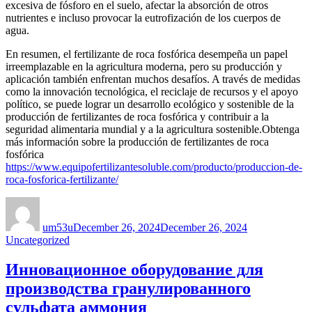
excesiva de fósforo en el suelo, afectar la absorción de otros
nutrientes e incluso provocar la eutrofización de los cuerpos de
agua.
En resumen, el fertilizante de roca fosfórica desempeña un papel
irreemplazable en la agricultura moderna, pero su producción y
aplicación también enfrentan muchos desafíos. A través de medidas
como la innovación tecnológica, el reciclaje de recursos y el apoyo
político, se puede lograr un desarrollo ecológico y sostenible de la
producción de fertilizantes de roca fosfórica y contribuir a la
seguridad alimentaria mundial y a la agricultura sostenible.Obtenga
más información sobre la producción de fertilizantes de roca
fosfórica
https://www.equipofertilizantesoluble.com/producto/produccion-de-
roca-fosforica-fertilizante/
Author
Posted
Categories
on
um53u
December 26, 2024
December 26, 2024
Uncategorized
Инновационное оборудование для
производства гранулированного
сульфата аммония