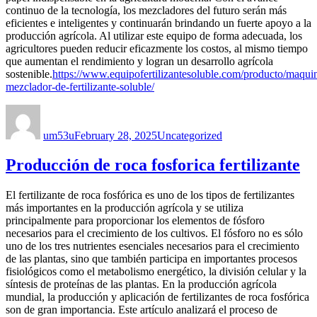
continuo de la tecnología, los mezcladores del futuro serán más
eficientes e inteligentes y continuarán brindando un fuerte apoyo a la
producción agrícola. Al utilizar este equipo de forma adecuada, los
agricultores pueden reducir eficazmente los costos, al mismo tiempo
que aumentan el rendimiento y logran un desarrollo agrícola
sostenible.
https://www.equipofertilizantesoluble.com/producto/maqui
mezclador-de-fertilizante-soluble/
Author
Posted
Categories
on
um53u
February 28, 2025
Uncategorized
Producción de roca fosforica fertilizante
El fertilizante de roca fosfórica es uno de los tipos de fertilizantes
más importantes en la producción agrícola y se utiliza
principalmente para proporcionar los elementos de fósforo
necesarios para el crecimiento de los cultivos. El fósforo no es sólo
uno de los tres nutrientes esenciales necesarios para el crecimiento
de las plantas, sino que también participa en importantes procesos
fisiológicos como el metabolismo energético, la división celular y la
síntesis de proteínas de las plantas. En la producción agrícola
mundial, la producción y aplicación de fertilizantes de roca fosfórica
son de gran importancia. Este artículo analizará el proceso de