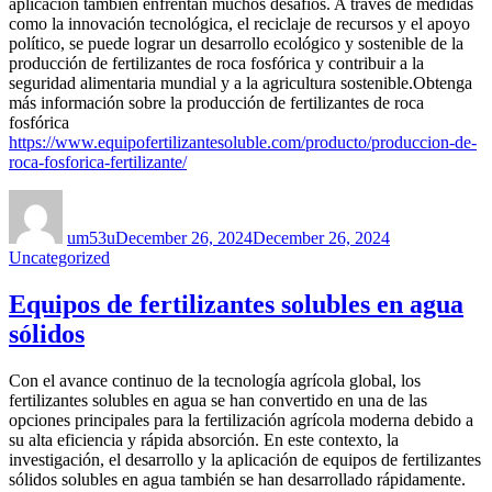
aplicación también enfrentan muchos desafíos. A través de medidas
como la innovación tecnológica, el reciclaje de recursos y el apoyo
político, se puede lograr un desarrollo ecológico y sostenible de la
producción de fertilizantes de roca fosfórica y contribuir a la
seguridad alimentaria mundial y a la agricultura sostenible.Obtenga
más información sobre la producción de fertilizantes de roca
fosfórica
https://www.equipofertilizantesoluble.com/producto/produccion-de-
roca-fosforica-fertilizante/
Author
Posted
Categories
on
um53u
December 26, 2024
December 26, 2024
Uncategorized
Equipos de fertilizantes solubles en agua
sólidos
Con el avance continuo de la tecnología agrícola global, los
fertilizantes solubles en agua se han convertido en una de las
opciones principales para la fertilización agrícola moderna debido a
su alta eficiencia y rápida absorción. En este contexto, la
investigación, el desarrollo y la aplicación de equipos de fertilizantes
sólidos solubles en agua también se han desarrollado rápidamente.