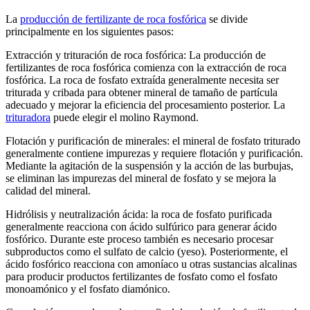
La
producción de fertilizante de roca fosfórica
se divide
principalmente en los siguientes pasos:
Extracción y trituración de roca fosfórica: La producción de
fertilizantes de roca fosfórica comienza con la extracción de roca
fosfórica. La roca de fosfato extraída generalmente necesita ser
triturada y cribada para obtener mineral de tamaño de partícula
adecuado y mejorar la eficiencia del procesamiento posterior. La
trituradora
puede elegir el molino Raymond.
Flotación y purificación de minerales: el mineral de fosfato triturado
generalmente contiene impurezas y requiere flotación y purificación.
Mediante la agitación de la suspensión y la acción de las burbujas,
se eliminan las impurezas del mineral de fosfato y se mejora la
calidad del mineral.
Hidrólisis y neutralización ácida: la roca de fosfato purificada
generalmente reacciona con ácido sulfúrico para generar ácido
fosfórico. Durante este proceso también es necesario procesar
subproductos como el sulfato de calcio (yeso). Posteriormente, el
ácido fosfórico reacciona con amoníaco u otras sustancias alcalinas
para producir productos fertilizantes de fosfato como el fosfato
monoamónico y el fosfato diamónico.