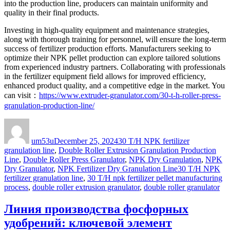
into the production line, producers can maintain uniformity and
quality in their final products.
Investing in high-quality equipment and maintenance strategies,
along with thorough training for personnel, will ensure the long-term
success of fertilizer production efforts. Manufacturers seeking to
optimize their NPK pellet production can explore tailored solutions
from experienced industry partners. Collaborating with professionals
in the fertilizer equipment field allows for improved efficiency,
enhanced product quality, and a competitive edge in the market. You
can visit：
https://www.extruder-granulator.com/30-t-h-roller-press-
granulation-production-line/
Author
Posted
Categories
on
um53u
December 25, 2024
30 T/H NPK fertilizer
granulation line
,
Double Roller Extrusion Granulation Production
Line
,
Double Roller Press Granulator
,
NPK Dry Granulation
,
NPK
Tags
Dry Granulator
,
NPK Fertilizer Dry Granulation Line
30 T/H NPK
fertilizer granulation line
,
30 T/H npk fertilizer pellet manufacturing
process
,
double roller extrusion granulator
,
double roller granulator
Линия производства фосфорных
удобрений: ключевой элемент