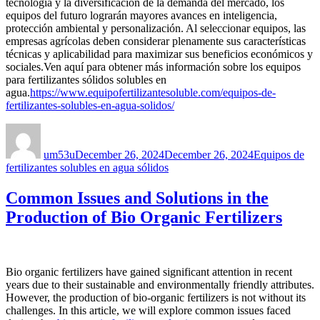
tecnología y la diversificación de la demanda del mercado, los
equipos del futuro lograrán mayores avances en inteligencia,
protección ambiental y personalización. Al seleccionar equipos, las
empresas agrícolas deben considerar plenamente sus características
técnicas y aplicabilidad para maximizar sus beneficios económicos y
sociales.Ven aquí para obtener más información sobre los equipos
para fertilizantes sólidos solubles en
agua.
https://www.equipofertilizantesoluble.com/equipos-de-
fertilizantes-solubles-en-agua-solidos/
Author
Posted
Categories
on
um53u
December 26, 2024
December 26, 2024
Equipos de
fertilizantes solubles en agua sólidos
Common Issues and Solutions in the
Production of Bio Organic Fertilizers
Bio organic fertilizers have gained significant attention in recent
years due to their sustainable and environmentally friendly attributes.
However, the production of bio-organic fertilizers is not without its
challenges. In this article, we will explore common issues faced