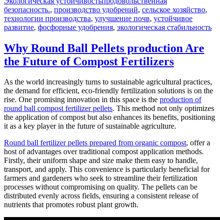
Tags
Экологическая устойчивость
продовольственная
безопасность.
,
производство удобрений
,
сельское хозяйство
,
технологии производства
,
улучшение почв
,
устойчивое
развитие
,
фосфорные удобрения
,
экологическая стабильность
Why Round Ball Pellets production Are
the Future of Compost Fertilizers
As the world increasingly turns to sustainable agricultural practices,
the demand for efficient, eco-friendly fertilization solutions is on the
rise. One promising innovation in this space is the
production of
round ball compost fertilizer pellets
. This method not only optimizes
the application of compost but also enhances its benefits, positioning
it as a key player in the future of sustainable agriculture.
Round ball fertilizer pellets prepared from organic compost
, offer a
host of advantages over traditional compost application methods.
Firstly, their uniform shape and size make them easy to handle,
transport, and apply. This convenience is particularly beneficial for
farmers and gardeners who seek to streamline their fertilization
processes without compromising on quality. The pellets can be
distributed evenly across fields, ensuring a consistent release of
nutrients that promotes robust plant growth.