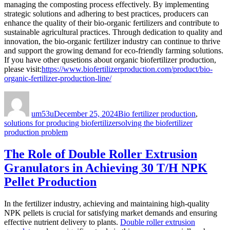
managing the composting process effectively. By implementing
strategic solutions and adhering to best practices, producers can
enhance the quality of their bio-organic fertilizers and contribute to
sustainable agricultural practices. Through dedication to quality and
innovation, the bio-organic fertilizer industry can continue to thrive
and support the growing demand for eco-friendly farming solutions.
If you have other qusetions about organic biofertilizer production,
please visit:
https://www.biofertilizerproduction.com/product/bio-
organic-fertilizer-production-line/
Author
Posted
Categories
on
um53u
December 25, 2024
Bio fertilizer production
,
Tags
solutions for producing biofertilizer
solving the biofertilizer
production problem
The Role of Double Roller Extrusion
Granulators in Achieving 30 T/H NPK
Pellet Production
In the fertilizer industry, achieving and maintaining high-quality
NPK pellets is crucial for satisfying market demands and ensuring
effective nutrient delivery to plants.
Double roller extrusion