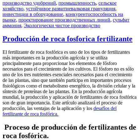
производство удобрений
,
промышленность
,
сельское
Tags
хозяйство
,
устойчивое развитие
валковая грануляция
,
инвестиции в оборудование
,
конкурентоспособность на
рынке
,
проектирование производственных линий
,
сульфат
аммония
,
Экологически чистое производство
Producción de roca fosforica fertilizante
El fertilizante de roca fosfórica es uno de los tipos de fertilizantes
más importantes en la producción agrícola y se utiliza
principalmente para proporcionar los elementos de fósforo
necesarios para el crecimiento de los cultivos. El fósforo no es sólo
uno de los tres nutrientes esenciales necesarios para el crecimiento
de las plantas, sino que también participa en importantes procesos
fisiológicos como el metabolismo energético, la división celular y la
síntesis de proteínas de las plantas. En la producción agrícola
mundial, la producción y aplicación de fertilizantes de roca fosfórica
son de gran importancia. Este artículo analizará el proceso de
producción, las ventajas de la aplicación y los
desafíos del
fertilizante de roca fosfórica.
Proceso de producción de fertilizantes de
roca fosfórica.