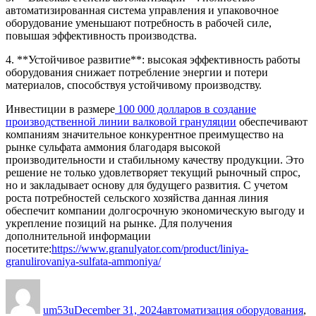
автоматизированная система управления и упаковочное
оборудование уменьшают потребность в рабочей силе,
повышая эффективность производства.
4. **Устойчивое развитие**: высокая эффективность работы
оборудования снижает потребление энергии и потери
материалов, способствуя устойчивому производству.
Инвестиции в размере
100 000 долларов в создание
производственной линии валковой грануляции
обеспечивают
компаниям значительное конкурентное преимущество на
рынке сульфата аммония благодаря высокой
производительности и стабильному качеству продукции. Это
решение не только удовлетворяет текущий рыночный спрос,
но и закладывает основу для будущего развития. С учетом
роста потребностей сельского хозяйства данная линия
обеспечит компании долгосрочную экономическую выгоду и
укрепление позиций на рынке. Для получения
дополнительной информации
посетите:
https://www.granulyator.com/product/liniya-
granulirovaniya-sulfata-ammoniya/
Author
Posted
Categories
on
um53u
December 31, 2024
автоматизация оборудования
,