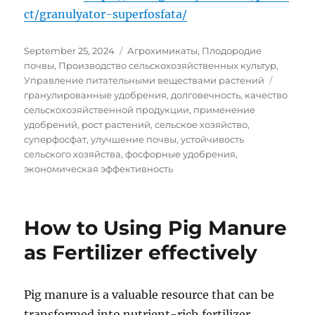
ct/granulyator-superfosfata/
Posted
Categories
September 25, 2024
Агрохимикаты
,
Плодородие
on
почвы
,
Производство сельскохозяйственных культур
,
Tags
Управление питательными веществами растений
гранулированные удобрения
,
долговечность
,
качество
сельскохозяйственной продукции
,
применение
удобрений
,
рост растений
,
сельское хозяйство
,
суперфосфат
,
улучшение почвы
,
устойчивость
сельского хозяйства
,
фосфорные удобрения
,
экономическая эффективность
How to Using Pig Manure
as Fertilizer effectively
Pig manure is a valuable resource that can be
transformed into nutrient-rich fertilizer,