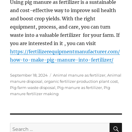
Using pig manure as fertilizer is a sustainable
and cost-effective way to improve soil health
and boost crop yields. With the right
equipment, process, and care, you can turn
waste into a valuable fertilizer for your farm. If
you are interested in it , you can visit
https://fertilizerequipmentmanufacturer.com/
how-to-make-pig-manure-into-fertilizer/
Posted
Categories
September 18, 2024
Animal manure as fertilizer
,
Animal
on
manure disposal
,
organic fertilizer production plant cost
,
Pig farm waste disposal
,
Pig manure as fertilizer
,
Pig
manure fertilizer making
SE
Search