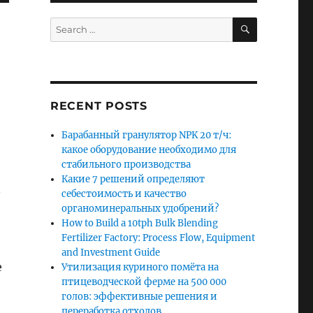
SEARCH
Search
for:
RECENT POSTS
Барабанный гранулятор NPK 20 т/ч:
какое оборудование необходимо для
стабильного производства
Какие 7 решений определяют
n
себестоимость и качество
органоминеральных удобрений?
How to Build a 10tph Bulk Blending
Fertilizer Factory: Process Flow, Equipment
and Investment Guide
e
Утилизация куриного помёта на
птицеводческой ферме на 500 000
голов: эффективные решения и
переработка отходов