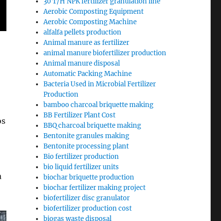
30 T/H NPK fertilizer granulation line
Aerobic Composting Equipment
Aerobic Composting Machine
alfalfa pellets production
Animal manure as fertilizer
animal manure biofertilizer production
Animal manure disposal
Automatic Packing Machine
Bacteria Used in Microbial Fertilizer
Production
bamboo charcoal briquette making
BB Fertilizer Plant Cost
os
BBQ charcoal briquette making
Bentonite granules making
Bentonite processing plant
Bio fertilizer production
bio liquid fertilizer units
a
biochar briquette production
biochar fertilizer making project
biofertilizer disc granulator
biofertilizer production cost
biogas waste disposal