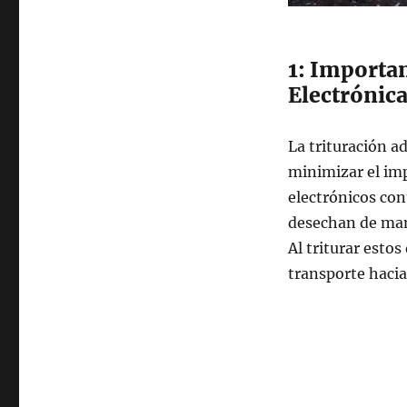
1: Importan
Electrónic
La trituración a
minimizar el imp
electrónicos con
desechan de mane
Al triturar esto
transporte hacia 