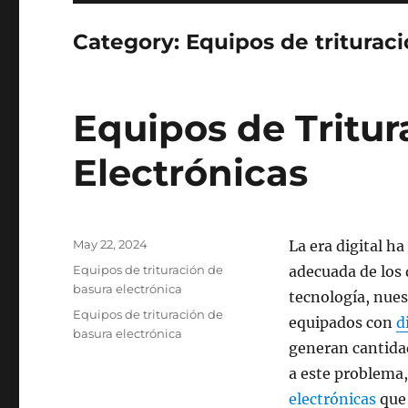
Category:
Equipos de triturac
Equipos de Tritur
Electrónicas
Posted
May 22, 2024
La era digital h
on
Categories
Equipos de trituración de
adecuada de los 
basura electrónica
tecnología, nues
Tags
Equipos de trituración de
equipados con
d
basura electrónica
generan cantidad
a este problema,
electrónicas
que 