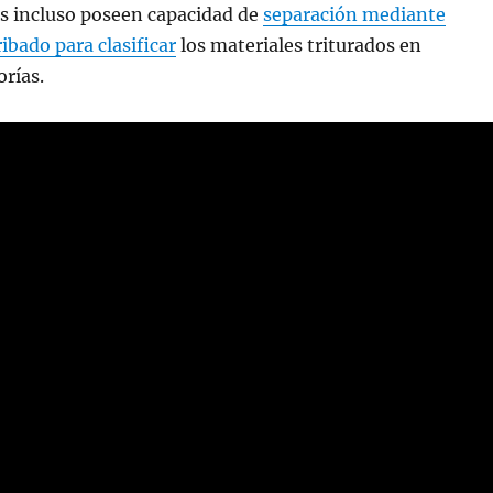
s incluso poseen capacidad de
separación mediante
ribado para clasificar
los materiales triturados en
orías.