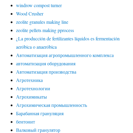
windrow compost turner
Wood Crusher
zeolite granules making line
zeolite pellets making pprocess
¿La producción de fertilizantes líquidos es fermentación
aeróbica o anaeróbica
Автоматизация агропромышленного комплекса
автоматизация оборудования
Автоматизация производства
Агротехника
Агротехнологии
Агрохимикаты
Агрохимическая промышленность
Барабанная грануляция
бентонит
Валковый гранулятор