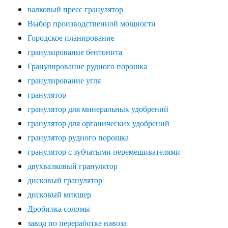
валковый пресс гранулятор
Выбор производственной мощности
Городское планирование
гранулирование бентонита
Гранулирование рудного порошка
гранулирование угля
гранулятор
гранулятор для минеральных удобрений
гранулятор для органических удобрений
гранулятор рудного порошка
гранулятор с зубчатыми перемешивателями
двухвалковый гранулятор
дисковый гранулятор
дисковый микшер
Дробилка соломы
завод по переработке навоза