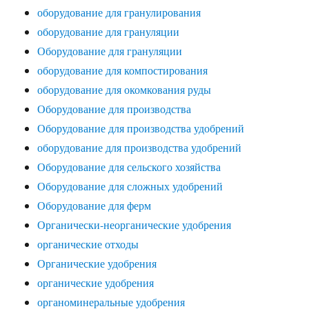
оборудование для гранулирования
оборудование для грануляции
Оборудование для грануляции
оборудование для компостирования
оборудование для окомкования руды
Оборудование для производства
Оборудование для производства удобрений
оборудование для производства удобрений
Оборудование для сельского хозяйства
Оборудование для сложных удобрений
Оборудование для ферм
Органически-неорганические удобрения
органические отходы
Органические удобрения
органические удобрения
органоминеральные удобрения