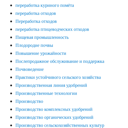
переработка куриного помёта
переработка отходов
Переработка отходов
переработка птицеводческих отходов
Пищевая промышленность
Плодородие почвы
Повышение урожайности
Послепродажное обслуживание и поддержка
Почвоведение
Практики устойчивого сельского хозяйства
Производственная линия удобрений
Производственные технологии
Производство
Производство комплексных удобрений
Производство органических удобрений
Производство сельскохозяйственных культур