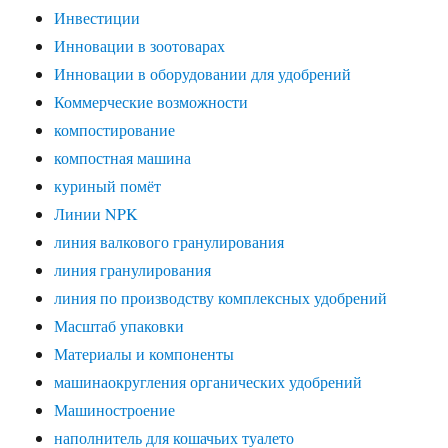
Инвестиции
Инновации в зоотоварах
Инновации в оборудовании для удобрений
Коммерческие возможности
компостирование
компостная машина
куриный помёт
Линии NPK
линия валкового гранулирования
линия гранулирования
линия по производству комплексных удобрений
Масштаб упаковки
Материалы и компоненты
машинаокругления органических удобрений
Машиностроение
наполнитель для кошачьих туалето