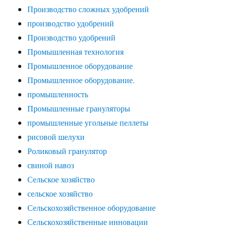
Производство сложных удобрений
производство удобрений
Производство удобрений
Промышленная технология
Промышленное оборудование
Промышленное оборудование.
промышленность
Промышленные грануляторы
промышленные угольные пеллеты
рисовой шелухи
Роликовый гранулятор
свиной навоз
Сельское хозяйство
сельское хозяйство
Сельскохозяйственное оборудование
Сельскохозяйственные инновации