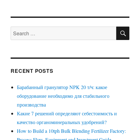
SE
Search
for:
RECENT POSTS
Барабанный гранулятор NPK 20 т/ч: какое
оборудование необходимо для стабильного
производства
Какие 7 решений определяют себестоимость и
качество органоминеральных удобрений?
How to Build a 10tph Bulk Blending Fertilizer Factory:
Process Flow, Equipment and Investment Guide