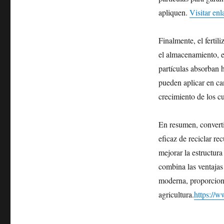
apliquen.
Visitar enl
Finalmente, el ferti
el almacenamiento, e
partículas absorban h
pueden aplicar en can
crecimiento de los cul
En resumen, converti
eficaz de reciclar re
mejorar la estructura
combina las ventajas 
moderna, proporciona
agricultura.
https://w