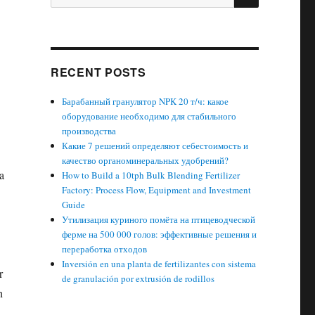
for:
RECENT POSTS
Барабанный гранулятор NPK 20 т/ч: какое
оборудование необходимо для стабильного
производства
Какие 7 решений определяют себестоимость и
качество органоминеральных удобрений?
a
How to Build a 10tph Bulk Blending Fertilizer
Factory: Process Flow, Equipment and Investment
Guide
Утилизация куриного помёта на птицеводческой
ферме на 500 000 голов: эффективные решения и
переработка отходов
Inversión en una planta de fertilizantes con sistema
r
de granulación por extrusión de rodillos
n