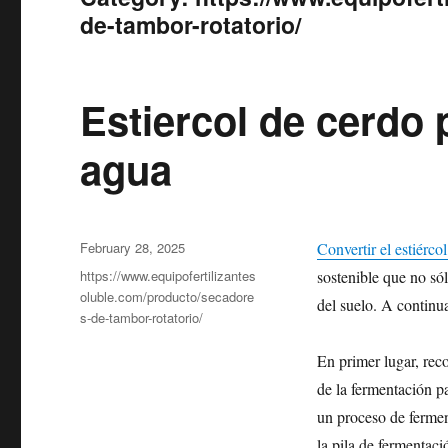
de-tambor-rotatorio/
Estiercol de cerdo 
agua
Posted
February 28, 2025
Convertir el estiérco
on
Categories
https://www.equipofertilizantes
sostenible que no só
oluble.com/producto/secadore
del suelo. A continua
s-de-tambor-rotatorio/
En primer lugar, reco
de la fermentación p
un proceso de fermen
la pila de fermentac