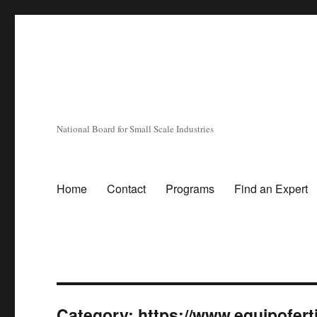
National Board for Small Scale Industries
Home
Contact
Programs
Find an Expert
Category:
https://www.equipofert