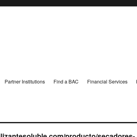
Partner Institutions
Find a BAC
Financial Services
ilizantesoluble.com/producto/secadores-