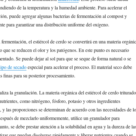
ndiendo de la temperatura y la humedad ambiente. Para acelerar el
ión, puede agregar algunas bacterias de fermentación al compost y
nte para garantizar una distribución uniforme del oxígeno.
 fermentación, el estiércol de cerdo se convertirá en una materia orgáni
po que se reducen el olor y los patógenos. En este punto es necesario
mentado. Se puede dejar al sol para que se seque de forma natural o se
ipo de secado
especial para acelerar el proceso. El material seco debe
las finas para su posterior procesamiento.
liza la granulación. La materia orgánica del estiércol de cerdo triturado
utrientes, como nitrógeno, fósforo, potasio y otros ingredientes
s, y las proporciones se determinan de acuerdo con las necesidades de l
 Después de mezclarlo uniformemente, utilice un granulador para
unto, se debe prestar atención a la solubilidad en agua y la dureza de la
ntizar que puedan disolverse rápidamente y liberar nutrientes cuando se