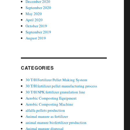
December 2020
September 2020
May 2020
April 2020
October 2019
September 2019
August 2019
CATEGORIES
30 T/H Fertilizer Pellet Making System
30 T/H fertilizer pellet manufacturing process
30 T/H NPK fertilizer granulation line
Aerobic Composting Equipment
Aerobic Composting Machine
alfalfa pellets production
Animal manure as fertilizer
animal manure biofertilizer production
Animal manure disposal