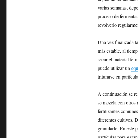
varias semanas, depe
proceso de fermentac
revolverlo regularme
Una vez finalizada la
más estable, al tiem
secar el material fer
puede utilizar un
equ
triturarse en partícu
A continuación se rea
se mezcla con otros n
fertilizantes comune
diferentes cultivos.
granularlo. En este p
partículas para gara