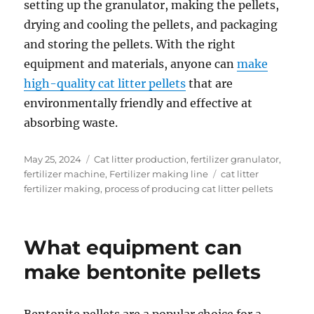
setting up the granulator, making the pellets,
drying and cooling the pellets, and packaging
and storing the pellets. With the right
equipment and materials, anyone can
make
high-quality cat litter pellets
that are
environmentally friendly and effective at
absorbing waste.
Posted
Categories
May 25, 2024
Cat litter production
,
fertilizer granulator
,
on
Tags
fertilizer machine
,
Fertilizer making line
cat litter
fertilizer making
,
process of producing cat litter pellets
What equipment can
make bentonite pellets