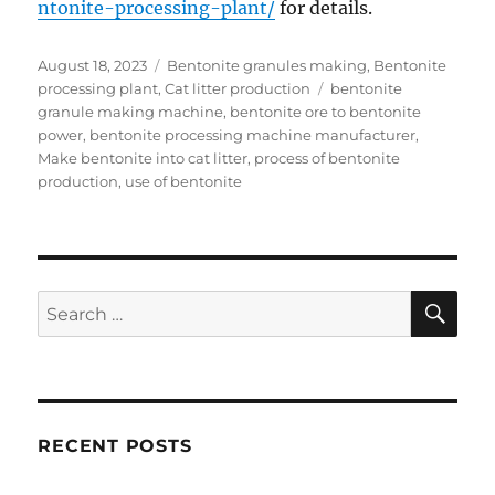
ntonite-processing-plant/
for details.
Posted
Categories
August 18, 2023
Bentonite granules making
,
Bentonite
on
Tags
processing plant
,
Cat litter production
bentonite
granule making machine
,
bentonite ore to bentonite
power
,
bentonite processing machine manufacturer
,
Make bentonite into cat litter
,
process of bentonite
production
,
use of bentonite
SE
Search
for:
RECENT POSTS