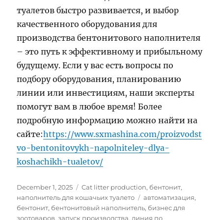
туалетов быстро развивается, и выбор
качественного оборудования для
производства бентонитового наполнителя
– это путь к эффективному и прибыльному
будущему. Если у вас есть вопросы по
подбору оборудования, планированию
линии или инвестициям, наши эксперты
помогут вам в любое время! Более
подробную информацию можно найти на
сайте:
https://www.sxmashina.com/proizvodst
vo-bentonitovykh-napolniteley-dlya-
koshachikh-tualetov/
Posted
Categories
December 1, 2025
Cat litter production
,
бентонит
,
on
Tags
наполнитель для кошачьих туалето
автоматизация
,
бентонит
,
бентонитовый наполнитель
,
бизнес для
зоотоваров
,
запуск производства
,
линия по