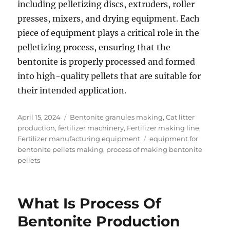
including pelletizing discs, extruders, roller
presses, mixers, and drying equipment. Each
piece of equipment plays a critical role in the
pelletizing process, ensuring that the
bentonite is properly processed and formed
into high-quality pellets that are suitable for
their intended application.
Posted
Categories
April 15, 2024
Bentonite granules making
,
Cat litter
on
production
,
fertilizer machinery
,
Fertilizer making line
,
Tags
Fertilizer manufacturing equipment
equipment for
bentonite pellets making
,
process of making bentonite
pellets
What Is Process Of
Bentonite Production