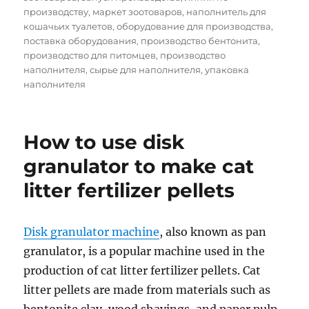
производству
,
маркет зоотоваров
,
наполнитель для
кошачьих туалетов
,
оборудование для производства
,
поставка оборудования
,
производство бентонита
,
производство для питомцев
,
производство
наполнителя
,
сырье для наполнителя
,
упаковка
наполнителя
How to use disk
granulator to make cat
litter fertilizer pellets
Disk granulator machine
, also known as pan
granulator, is a popular machine used in the
production of cat litter fertilizer pellets. Cat
litter pellets are made from materials such as