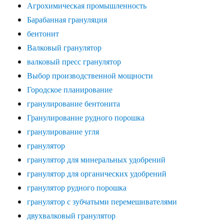
Агрохимическая промышленность
Барабанная грануляция
бентонит
Валковый гранулятор
валковый пресс гранулятор
Выбор производственной мощности
Городское планирование
гранулирование бентонита
Гранулирование рудного порошка
гранулирование угля
гранулятор
гранулятор для минеральных удобрений
гранулятор для органических удобрений
гранулятор рудного порошка
гранулятор с зубчатыми перемешивателями
двухвалковый гранулятор