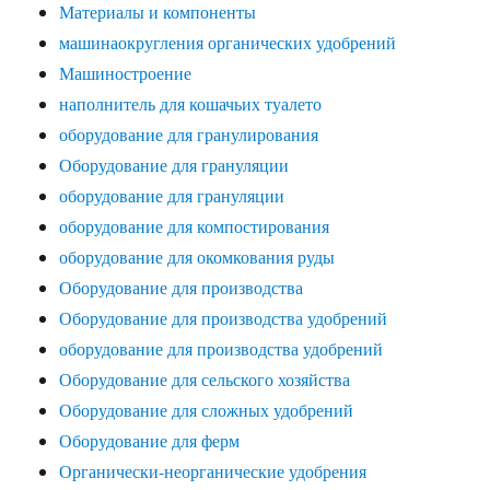
Материалы и компоненты
машинаокругления органических удобрений
Машиностроение
наполнитель для кошачьих туалето
оборудование для гранулирования
Оборудование для грануляции
оборудование для грануляции
оборудование для компостирования
оборудование для окомкования руды
Оборудование для производства
Оборудование для производства удобрений
оборудование для производства удобрений
Оборудование для сельского хозяйства
Оборудование для сложных удобрений
Оборудование для ферм
Органически-неорганические удобрения