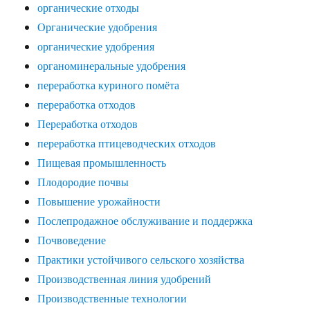
органические отходы
Органические удобрения
органические удобрения
органоминеральные удобрения
переработка куриного помёта
переработка отходов
Переработка отходов
переработка птицеводческих отходов
Пищевая промышленность
Плодородие почвы
Повышение урожайности
Послепродажное обслуживание и поддержка
Почвоведение
Практики устойчивого сельского хозяйства
Производственная линия удобрений
Производственные технологии