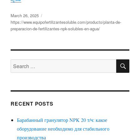
Posted
Categories
March 26, 2025
on
https://www.equipofertilizantesoluble.com/producto/planta-de-
preparacion-de-fertilizantes-npk-solubles-en-agua/
SE
Search
for:
RECENT POSTS
Барабанный гранулятор NPK 20 т/ч: какое
оборудование необходимо для стабильного
производства