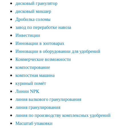
дисковый гранулятор
дисковый микшер
Дробилка соломы
завод по переработке навоза
Инвестиции
Инновации в зоотоварах
Инновации в оборудовании для удобрений
Коммерческие возможности
компостирование
компостная машина
куриный помёт
Линии NPK
линия валкового гранулирования
линия гранулирования
линия по производству комплексных удобрений
Масштаб упаковки