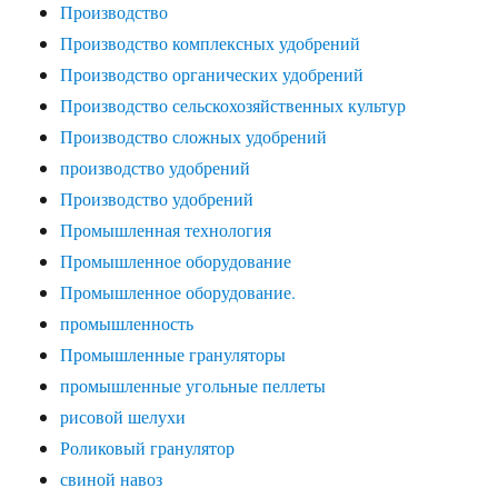
Производство
Производство комплексных удобрений
Производство органических удобрений
Производство сельскохозяйственных культур
Производство сложных удобрений
производство удобрений
Производство удобрений
Промышленная технология
Промышленное оборудование
Промышленное оборудование.
промышленность
Промышленные грануляторы
промышленные угольные пеллеты
рисовой шелухи
Роликовый гранулятор
свиной навоз