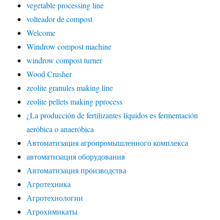
vegetable processing line
volteador de compost
Welcome
Windrow compost machine
windrow compost turner
Wood Crusher
zeolite granules making line
zeolite pellets making pprocess
¿La producción de fertilizantes líquidos es fermentación
aeróbica o anaeróbica
Автоматизация агропромышленного комплекса
автоматизация оборудования
Автоматизация производства
Агротехника
Агротехнологии
Агрохимикаты