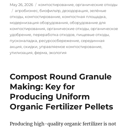
Posted
Categories
May 26, 2026
компостирование
,
органические отходы
on
Tags
агробизнес
,
биофильтр
,
дезодорация
,
зелёные
отходы
,
компостирование
,
компостная площадка
,
модернизация оборудования
,
оборудование для
компостирования
,
органические отходы
,
органическое
удобрение
,
переработка отходов
,
пищевые отходы
,
пусконаладка
,
ресурсосбережение
,
серединная
акция
,
скидки
,
управляемое компостирование
,
утилизация
,
ферма
,
экология
Compost Round Granule
Making: Key for
Producing Uniform
Organic Fertilizer Pellets
Producing high-quality organic fertilizer is not