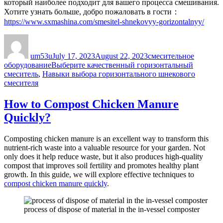
который наиболее подходит для вашего процесса смешивания.
Хотите узнать больше, добро пожаловать в гости：
https://www.sxmashina.com/smesitel-shnekovyy-gorizontalnyy/
Author
Posted
Categories
on
um53u
July 17, 2023
August 22, 2023
смесительное
Tags
оборудование
Выберите качественный горизонтальный
смеситель
,
Навыки выбора горизонтального шнекового
смесителя
How to Compost Chicken Manure
Quickly?
Composting chicken manure is an excellent way to transform this
nutrient-rich waste into a valuable resource for your garden. Not
only does it help reduce waste, but it also produces high-quality
compost that improves soil fertility and promotes healthy plant
growth. In this guide, we will explore effective techniques to
compost chicken manure quickly
.
process of dispose of material in the in-vessel composter