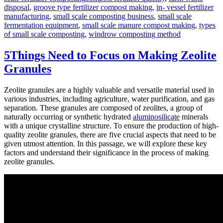
disposal
,
groove type fertilizer compost making
,
in- vessel fertilizer
manufacturing
,
small scale composting business
,
small scale
fermentation equipment
,
small scale manure compost making
,
types
of small scale composting
,
windrow composting method
5Things Need to Focus on Making Zeolite
Granules
Zeolite granules are a highly valuable and versatile material used in
various industries, including agriculture, water purification, and gas
separation. These granules are composed of zeolites, a group of
naturally occurring or synthetic hydrated
aluminosilicate
minerals
with a unique crystalline structure. To ensure the production of high-
quality zeolite granules, there are five crucial aspects that need to be
given utmost attention. In this passage, we will explore these key
factors and understand their significance in the process of making
zeolite granules.