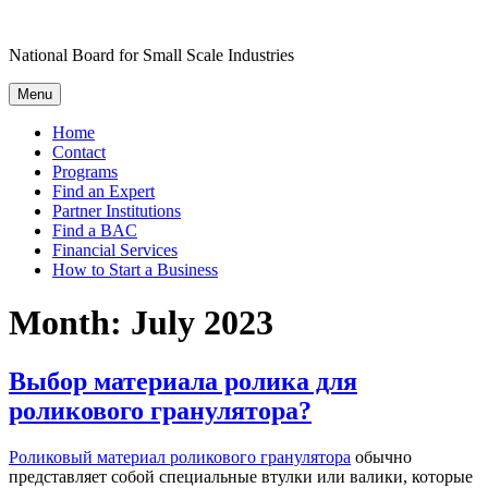
Skip
to
National Board for Small Scale Industries
content
Menu
Home
Contact
Programs
Find an Expert
Partner Institutions
Find a BAC
Financial Services
How to Start a Business
Month:
July 2023
Выбор материала ролика для
роликового гранулятора?
Роликовый материал роликового гранулятора
обычно
представляет собой специальные втулки или валики, которые