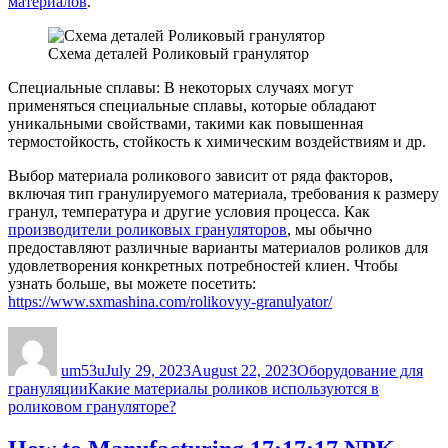
материалов
.
Схема деталей Роликовый гранулятор
Специальные сплавы: В некоторых случаях могут
применяться специальные сплавы, которые обладают
уникальными свойствами, такими как повышенная
термостойкость, стойкость к химическим воздействиям и др.
Выбор материала роликового зависит от ряда факторов,
включая тип гранулируемого материала, требования к размеру
гранул, температура и другие условия процесса. Как
производители роликовых грануляторов
, мы обычно
предоставляют различные варианты материалов роликов для
удовлетворения конкретных потребностей клиен. Чтобы
узнать больше, вы можете посетить:
https://www.sxmashina.com/rolikovyy-granulyator/
Author
Posted
Categories
on
um53u
July 29, 2023
August 22, 2023
Оборудование для
Tags
грануляции
Какие материалы роликов используются в
роликовом грануляторе?