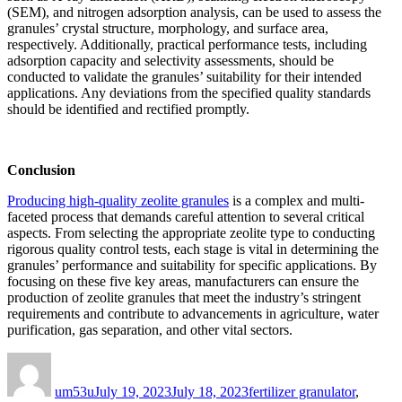
(SEM), and nitrogen adsorption analysis, can be used to assess the
granules’ crystal structure, morphology, and surface area,
respectively. Additionally, practical performance tests, including
adsorption capacity and selectivity assessments, should be
conducted to validate the granules’ suitability for their intended
applications. Any deviations from the specified quality standards
should be identified and rectified promptly.
Conclusion
Producing high-quality zeolite granules
is a complex and multi-
faceted process that demands careful attention to several critical
aspects. From selecting the appropriate zeolite type to conducting
rigorous quality control tests, each stage is vital in determining the
granules’ performance and suitability for specific applications. By
focusing on these five key areas, manufacturers can ensure the
production of zeolite granules that meet the industry’s stringent
requirements and contribute to advancements in agriculture, water
purification, gas separation, and other vital sectors.
Author
Posted
Categories
on
um53u
July 19, 2023
July 18, 2023
fertilizer granulator
,