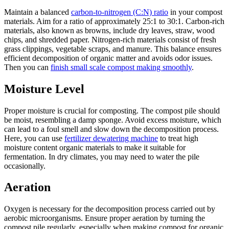
Maintain a balanced
carbon-to-nitrogen (C:N) ratio
in your compost
materials. Aim for a ratio of approximately 25:1 to 30:1. Carbon-rich
materials, also known as browns, include dry leaves, straw, wood
chips, and shredded paper. Nitrogen-rich materials consist of fresh
grass clippings, vegetable scraps, and manure. This balance ensures
efficient decomposition of organic matter and avoids odor issues.
Then you can
finish small scale compost making smoothly
.
Moisture Level
Proper moisture is crucial for composting. The compost pile should
be moist, resembling a damp sponge. Avoid excess moisture, which
can lead to a foul smell and slow down the decomposition process.
Here, you can use
fertilizer dewatering machine
to treat high
moisture content organic materials to make it suitable for
fermentation. In dry climates, you may need to water the pile
occasionally.
Aeration
Oxygen is necessary for the decomposition process carried out by
aerobic microorganisms. Ensure proper aeration by turning the
compost pile regularly, especially when making compost for organic