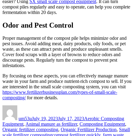
easier? Using
SX small scale compost equipment
. It can turn
compost piles regularly and easy to operate, can help you complete
fermentation within 20 days.
Odor and Pest Control
Proper management of the compost pile helps minimize odor and
pest issues. Avoid adding meat, dairy products, oily foods, or pet
waste, as these can attract pests and produce unpleasant smells.
Cover food scraps with a layer of browns to reduce odors and
discourage pests. Regularly turn the compost to prevent pest
infestations.
By focusing on these aspects, you can effectively manage manure
waste in your farm and produce nutrient-rich compost to sell. If you
are interested in the small scale composting system, you can visit
https://www.fertilizerbusinessplan.com/types-of-small-scale-
composting/
for more details.
Author
Posted
Categories
on
um53u
July 19, 2023
July 17, 2023
Aerobic Composting
Equipment
,
Animal manure as fertilizer
,
Composting Equipment
,
Organic fertilizer composting
,
Organic Fertilizer Production
,
Small
Tags
scale fertilizer composting
compost fertilizer quickly
,
farm waste