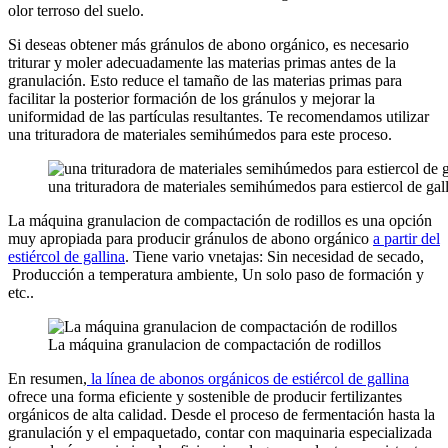
olor terroso del suelo.
Si deseas obtener más gránulos de abono orgánico, es necesario
triturar y moler adecuadamente las materias primas antes de la
granulación. Esto reduce el tamaño de las materias primas para
facilitar la posterior formación de los gránulos y mejorar la
uniformidad de las partículas resultantes. Te recomendamos utilizar
una trituradora de materiales semihúmedos para este proceso.
una trituradora de materiales semihúmedos para estiercol de gal
La máquina granulacion de compactación de rodillos es una opción
muy apropiada para producir gránulos de abono orgánico
a partir del
estiércol de gallina
. Tiene vario vnetajas: Sin necesidad de secado,
Producción a temperatura ambiente, Un solo paso de formación y
etc..
La máquina granulacion de compactación de rodillos
En resumen,
la línea de abonos orgánicos de estiércol de gallina
ofrece una forma eficiente y sostenible de producir fertilizantes
orgánicos de alta calidad. Desde el proceso de fermentación hasta la
granulación y el empaquetado, contar con maquinaria especializada