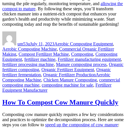
turning the pile regularly, monitoring temperature, and
allowing the
compost to mature
. By following these steps, you’ll transform
chicken manure into a nutrient-rich compost that enhances your
garden’s health and productivity while minimizing waste. Start
composting today and reap the benefits of sustainable gardening!
Author
Posted
Categories
on
um53u
July 11, 2023
Aerobic Composting Equipment
,
Aerobic Composting Machine
,
Commercial Organic Fertilizer
Making
,
Compost Fertilizer Machine
,
Composting
,
Composting
Equipment
,
fertilizer machine
,
Fertilizer manufacturing equipment
,
fertilizer processing machine
,
Manure composting process
,
Organic
fertilizer composting
,
Organic Fertilizer Equipment
,
Organic
Tags
fertilizer fermentation
,
Organic Fertilizer Production
Aerobic
Composting Machine
,
Chicken Manure Composting
,
commercial
composting machine
,
composting machine for sale
,
Fertilizer
Equipment Manufacturer
How To Compost Cow Manure Quickly
Composting cow manure quickly requires a few key considerations
and practices to optimize the decomposition process. Here are some
steps you can follow to
speed up the composting of cow manure
: