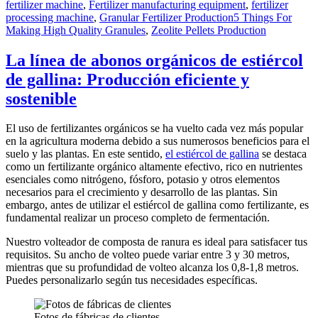
fertilizer machine
,
Fertilizer manufacturing equipment
,
fertilizer
Tags
processing machine
,
Granular Fertilizer Production
5 Things For
Making High Quality Granules
,
Zeolite Pellets Production
La línea de abonos orgánicos de estiércol
de gallina: Producción eficiente y
sostenible
El uso de fertilizantes orgánicos se ha vuelto cada vez más popular
en la agricultura moderna debido a sus numerosos beneficios para el
suelo y las plantas. En este sentido,
el estiércol de gallina
se destaca
como un fertilizante orgánico altamente efectivo, rico en nutrientes
esenciales como nitrógeno, fósforo, potasio y otros elementos
necesarios para el crecimiento y desarrollo de las plantas. Sin
embargo, antes de utilizar el estiércol de gallina como fertilizante, es
fundamental realizar un proceso completo de fermentación.
Nuestro volteador de composta de ranura es ideal para satisfacer tus
requisitos. Su ancho de volteo puede variar entre 3 y 30 metros,
mientras que su profundidad de volteo alcanza los 0,8-1,8 metros.
Puedes personalizarlo según tus necesidades específicas.
Fotos de fábricas de clientes