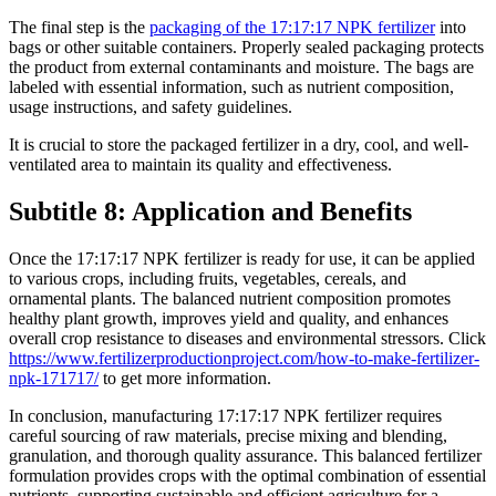
The final step is the
packaging of the 17:17:17 NPK fertilizer
into
bags or other suitable containers. Properly sealed packaging protects
the product from external contaminants and moisture. The bags are
labeled with essential information, such as nutrient composition,
usage instructions, and safety guidelines.
It is crucial to store the packaged fertilizer in a dry, cool, and well-
ventilated area to maintain its quality and effectiveness.
Subtitle 8: Application and Benefits
Once the 17:17:17 NPK fertilizer is ready for use, it can be applied
to various crops, including fruits, vegetables, cereals, and
ornamental plants. The balanced nutrient composition promotes
healthy plant growth, improves yield and quality, and enhances
overall crop resistance to diseases and environmental stressors. Click
https://www.fertilizerproductionproject.com/how-to-make-fertilizer-
npk-171717/
to get more information.
In conclusion, manufacturing 17:17:17 NPK fertilizer requires
careful sourcing of raw materials, precise mixing and blending,
granulation, and thorough quality assurance. This balanced fertilizer
formulation provides crops with the optimal combination of essential
nutrients, supporting sustainable and efficient agriculture for a