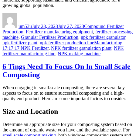
growing global population.
Author
Posted
Categories
on
um53u
July 28, 2023
July 27, 2023
Compound Fertilizer
Production
,
Fertilizer manufacturing equipment
,
fertilizer processing
machine
,
Granular Fertilizer Production
,
npk fertilizer granulator
,
Tags
npk fertilizer plant
,
npk fertilizer production line
Manufacturing
17:17:17 NPK Fertilizer
,
NPK fertilizer granulation plant
,
NPK
fertilizer manufactuirng line
,
NPK making machine
6 Tings Need To Focus On In Small Scale
Composting
When engaging in small-scale composting, there are several key
aspects to focus on to ensure successful composting and a high-
quality end product. Here are some important factors to consider:
Size and Location
Determine an appropriate size for your composting system based on
the amount of organic waste you have and the available space. For
small scale compost making
, both windrow composting system and