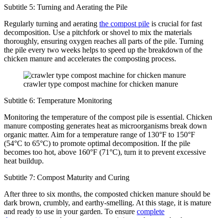
Subtitle 5: Turning and Aerating the Pile
Regularly turning and aerating
the compost pile
is crucial for fast
decomposition. Use a pitchfork or shovel to mix the materials
thoroughly, ensuring oxygen reaches all parts of the pile. Turning
the pile every two weeks helps to speed up the breakdown of the
chicken manure and accelerates the composting process.
crawler type compost machine for chicken manure
Subtitle 6: Temperature Monitoring
Monitoring the temperature of the compost pile is essential. Chicken
manure composting generates heat as microorganisms break down
organic matter. Aim for a temperature range of 130°F to 150°F
(54°C to 65°C) to promote optimal decomposition. If the pile
becomes too hot, above 160°F (71°C), turn it to prevent excessive
heat buildup.
Subtitle 7: Compost Maturity and Curing
After three to six months, the composted chicken manure should be
dark brown, crumbly, and earthy-smelling. At this stage, it is mature
and ready to use in your garden. To ensure
complete