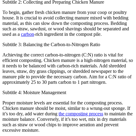
Subtitle 2: Collecting and Preparing Chicken Manure
To begin, gather fresh chicken manure from your coop or poultry
house. It is crucial to avoid collecting manure mixed with bedding
material, as this can slow down the composting process. Bedding
such as straw, sawdust, or wood shavings should be separated and
used as a
carbon
-rich ingredient in the compost pile.
Subtitle 3: Balancing the Carbon-to-Nitrogen Ratio
Achieving the correct carbon-to-nitrogen (C:N) ratio is vital for
efficient composting. Chicken manure is a high-nitrogen material, so
it needs to be balanced with carbon-rich materials. Add shredded
leaves, straw, dry grass clippings, or shredded newspaper to the
manure pile to provide the necessary carbon. Aim for a C:N ratio of
approximately 25 to 30 parts carbon to 1 part nitrogen.
Subtitle 4: Moisture Management
Proper moisture levels are essential for the composting process.
Chicken manure should be moist, similar to a wrung-out sponge. If
it’s too dry, add water during
the composting process
to maintain the
moisture balance. Conversely, if it’s too wet, mix in dry materials
such as straw or wood chips to improve aeration and prevent
excessive moisture.