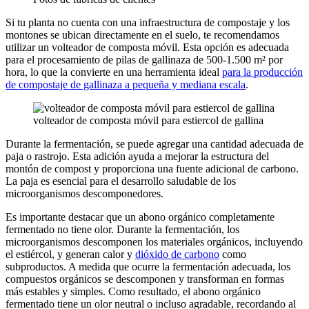
Si tu planta no cuenta con una infraestructura de compostaje y los
montones se ubican directamente en el suelo, te recomendamos
utilizar un volteador de composta móvil. Esta opción es adecuada
para el procesamiento de pilas de gallinaza de 500-1.500 m² por
hora, lo que la convierte en una herramienta ideal
para la producción
de compostaje de gallinaza a pequeña y mediana escala
.
volteador de composta móvil para estiercol de gallina
Durante la fermentación, se puede agregar una cantidad adecuada de
paja o rastrojo. Esta adición ayuda a mejorar la estructura del
montón de compost y proporciona una fuente adicional de carbono.
La paja es esencial para el desarrollo saludable de los
microorganismos descomponedores.
Es importante destacar que un abono orgánico completamente
fermentado no tiene olor. Durante la fermentación, los
microorganismos descomponen los materiales orgánicos, incluyendo
el estiércol, y generan calor y
dióxido de carbono
como
subproductos. A medida que ocurre la fermentación adecuada, los
compuestos orgánicos se descomponen y transforman en formas
más estables y simples. Como resultado, el abono orgánico
fermentado tiene un olor neutral o incluso agradable, recordando al