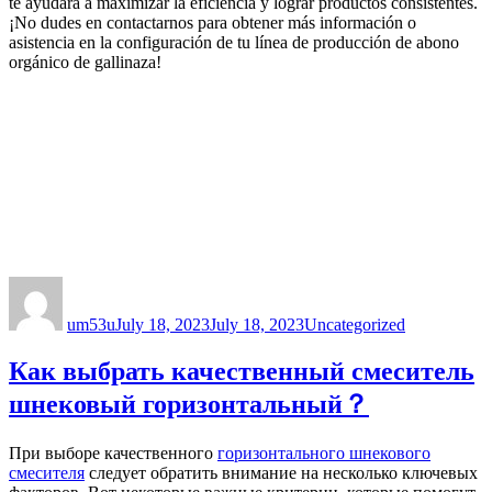
te ayudará a maximizar la eficiencia y lograr productos consistentes.
¡No dudes en contactarnos para obtener más información o
asistencia en la configuración de tu línea de producción de abono
orgánico de gallinaza!
Author
Posted
Categories
on
um53u
July 18, 2023
July 18, 2023
Uncategorized
Как выбрать качественный смеситель
шнековый горизонтальный？
При выборе качественного
горизонтального шнекового
смесителя
следует обратить внимание на несколько ключевых