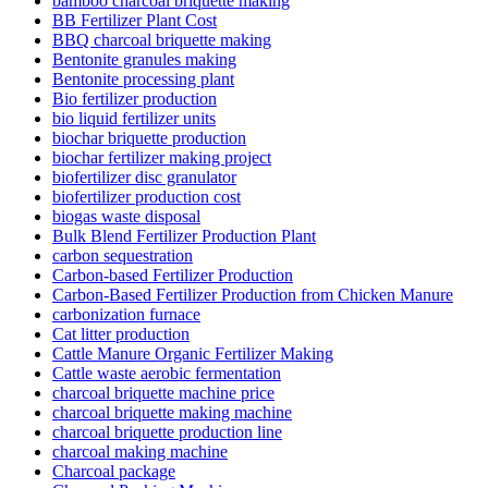
bamboo charcoal briquette making
BB Fertilizer Plant Cost
BBQ charcoal briquette making
Bentonite granules making
Bentonite processing plant
Bio fertilizer production
bio liquid fertilizer units
biochar briquette production
biochar fertilizer making project
biofertilizer disc granulator
biofertilizer production cost
biogas waste disposal
Bulk Blend Fertilizer Production Plant
carbon sequestration
Carbon-based Fertilizer Production
Carbon-Based Fertilizer Production from Chicken Manure
carbonization furnace
Cat litter production
Cattle Manure Organic Fertilizer Making
Cattle waste aerobic fermentation
charcoal briquette machine price
charcoal briquette making machine
charcoal briquette production line
charcoal making machine
Charcoal package