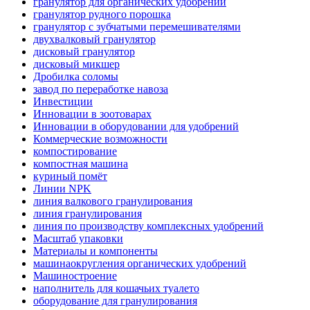
гранулятор для органических удобрений
гранулятор рудного порошка
гранулятор с зубчатыми перемешивателями
двухвалковый гранулятор
дисковый гранулятор
дисковый микшер
Дробилка соломы
завод по переработке навоза
Инвестиции
Инновации в зоотоварах
Инновации в оборудовании для удобрений
Коммерческие возможности
компостирование
компостная машина
куриный помёт
Линии NPK
линия валкового гранулирования
линия гранулирования
линия по производству комплексных удобрений
Масштаб упаковки
Материалы и компоненты
машинаокругления органических удобрений
Машиностроение
наполнитель для кошачьих туалето
оборудование для гранулирования