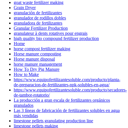
goat waste fertilizer making
Grain Dryer
granulación de fertilizantes
granulador de rodillos dobles
granuladora de fertilizantes
Granular Fertilizer Production
granulateur à dents rotatives pour engrais
high quality bio compound fertilizer production
Home
horse compost fertilizer making
Horse manure composting
Horse manure disposal
horse manure management
How To Dry Pig Manure
How to Make
https://www.equipofertilizantesoluble.com/producto/planta-
de-preparacion-de-fertilizantes-npk-solubles-en-agua/
https://www.equipofertilizantesoluble.com/producto/secadores-
de-tambor-rotatorio/
La producción a gran escala de fertilizantes orgánicos
granulados
Las 3 líneas de fabricación de fertilizantes solubles en agua
más vendidas
limestone pellets granulating production line
limestone pellets making