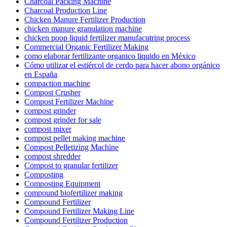
Charcoal Packing Machine
Charcoal Production Line
Chicken Manure Fertilizer Production
chicken manure granulation machine
chicken poop liquid fertilizer manufacutring process
Commercial Organic Fertilizer Making
como elaborar fertilizante organico liquido en México
Cómo utilizar el estiércol de cerdo para hacer abono orgánico
en España
compaction machine
Compost Crusher
Compost Fertilizer Machine
compost grinder
compost grinder for sale
compost mixer
compost pellet making machine
Compost Pelletizing Machine
compost shredder
Compost to granular fertilizer
Composting
Composting Equipment
compound biofertilizer making
Compound Fertilizer
Compound Fertilizer Making Line
Compound Fertilizer Production