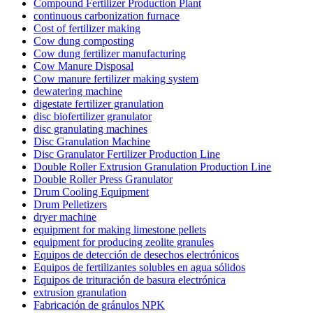
Compound Fertilizer Production Plant
continuous carbonization furnace
Cost of fertilizer making
Cow dung composting
Cow dung fertilizer manufacturing
Cow Manure Disposal
Cow manure fertilizer making system
dewatering machine
digestate fertilizer granulation
disc biofertilizer granulator
disc granulating machines
Disc Granulation Machine
Disc Granulator Fertilizer Production Line
Double Roller Extrusion Granulation Production Line
Double Roller Press Granulator
Drum Cooling Equipment
Drum Pelletizers
dryer machine
equipment for making limestone pellets
equipment for producing zeolite granules
Equipos de detección de desechos electrónicos
Equipos de fertilizantes solubles en agua sólidos
Equipos de trituración de basura electrónica
extrusion granulation
Fabricación de gránulos NPK