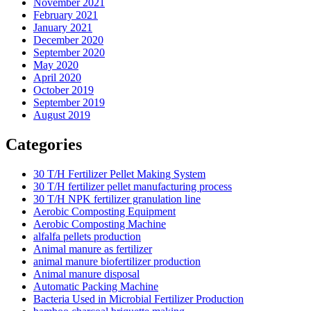
November 2021
February 2021
January 2021
December 2020
September 2020
May 2020
April 2020
October 2019
September 2019
August 2019
Categories
30 T/H Fertilizer Pellet Making System
30 T/H fertilizer pellet manufacturing process
30 T/H NPK fertilizer granulation line
Aerobic Composting Equipment
Aerobic Composting Machine
alfalfa pellets production
Animal manure as fertilizer
animal manure biofertilizer production
Animal manure disposal
Automatic Packing Machine
Bacteria Used in Microbial Fertilizer Production