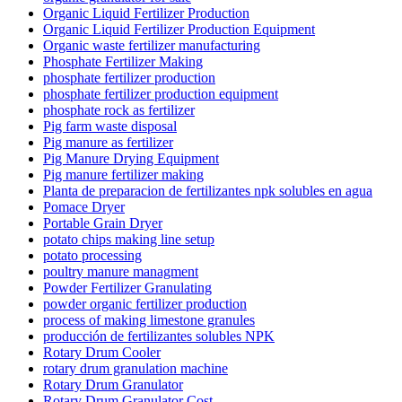
Organic Liquid Fertilizer Production
Organic Liquid Fertilizer Production Equipment
Organic waste fertilizer manufacturing
Phosphate Fertilizer Making
phosphate fertilizer production
phosphate fertilizer production equipment
phosphate rock as fertilizer
Pig farm waste disposal
Pig manure as fertilizer
Pig Manure Drying Equipment
Pig manure fertilizer making
Planta de preparacion de fertilizantes npk solubles en agua
Pomace Dryer
Portable Grain Dryer
potato chips making line setup
potato processing
poultry manure managment
Powder Fertilizer Granulating
powder organic fertilizer production
process of making limestone granules
producción de fertilizantes solubles NPK
Rotary Drum Cooler
rotary drum granulation machine
Rotary Drum Granulator
Rotary Drum Granulator Cost