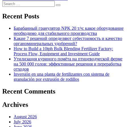
Search
Search
for:
Recent Posts
Барабанный гранулятор NPK 20 т/ч: какое оборудование
необходимо для стабильного производства
Какие 7 решений определяют себестоимость и качество
органоминеральных удобрений?
How to Build a 10tph Bulk Blending Fertilizer Factory:
Process Flow, Equipment and Investment Guide
Утилизация куриного помёта на птицеводческой ферме
на 500 000 голов: эффективные решения и переработка
отходов
Inversión en una planta de fertilizantes con sistema de
granulación por extrusión de rodillos
Recent Comments
Archives
August 2026
July 2026
June 2026