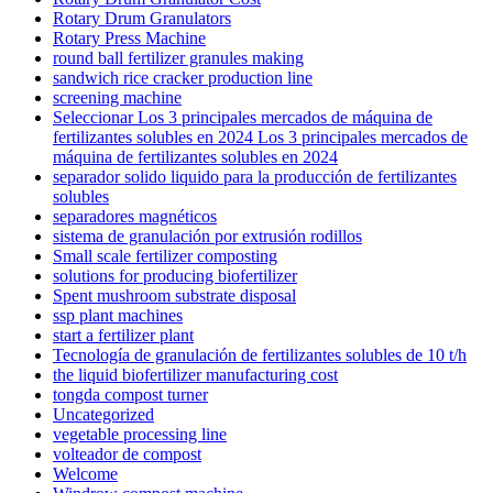
Rotary Drum Granulators
Rotary Press Machine
round ball fertilizer granules making
sandwich rice cracker production line
screening machine
Seleccionar Los 3 principales mercados de máquina de
fertilizantes solubles en 2024 Los 3 principales mercados de
máquina de fertilizantes solubles en 2024
separador solido liquido para la producción de fertilizantes
solubles
separadores magnéticos
sistema de granulación por extrusión rodillos
Small scale fertilizer composting
solutions for producing biofertilizer
Spent mushroom substrate disposal
ssp plant machines
start a fertilizer plant
Tecnología de granulación de fertilizantes solubles de 10 t/h
the liquid biofertilizer manufacturing cost
tongda compost turner
Uncategorized
vegetable processing line
volteador de compost
Welcome