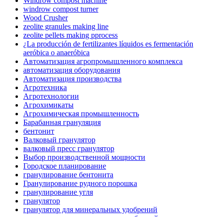
Windrow compost machine
windrow compost turner
Wood Crusher
zeolite granules making line
zeolite pellets making pprocess
¿La producción de fertilizantes líquidos es fermentación
aeróbica o anaeróbica
Автоматизация агропромышленного комплекса
автоматизация оборудования
Автоматизация производства
Агротехника
Агротехнологии
Агрохимикаты
Агрохимическая промышленность
Барабанная грануляция
бентонит
Валковый гранулятор
валковый пресс гранулятор
Выбор производственной мощности
Городское планирование
гранулирование бентонита
Гранулирование рудного порошка
гранулирование угля
гранулятор
гранулятор для минеральных удобрений