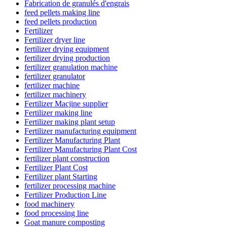
Fabrication de granulés d'engrais
feed pellets making line
feed pellets production
Fertilizer
Fertilizer dryer line
fertilizer drying equipment
fertilizer drying production
fertilizer granulation machine
fertilizer granulator
fertilizer machine
fertilizer machinery
Fertilizer Macjine supplier
Fertilizer making line
Fertilizer making plant setup
Fertilizer manufacturing equipment
Fertilizer Manufacturing Plant
Fertilizer Manufacturing Plant Cost
fertilizer plant construction
Fertilizer Plant Cost
Fertilizer plant Starting
fertilizer processing machine
Fertilizer Production Line
food machinery
food processing line
Goat manure composting