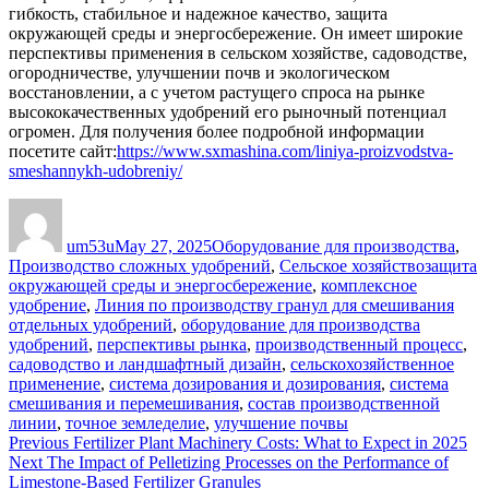
гибкость, стабильное и надежное качество, защита
окружающей среды и энергосбережение. Он имеет широкие
перспективы применения в сельском хозяйстве, садоводстве,
огородничестве, улучшении почв и экологическом
восстановлении, а с учетом растущего спроса на рынке
высококачественных удобрений его рыночный потенциал
огромен. Для получения более подробной информации
посетите сайт:
https://www.sxmashina.com/liniya-proizvodstva-
smeshannykh-udobreniy/
Author
Posted
Categories
on
um53u
May 27, 2025
Оборудование для производства
,
Tags
Производство сложных удобрений
,
Сельское хозяйство
защита
окружающей среды и энергосбережение
,
комплексное
удобрение
,
Линия по производству гранул для смешивания
отдельных удобрений
,
оборудование для производства
удобрений
,
перспективы рынка
,
производственный процесс
,
садоводство и ландшафтный дизайн
,
сельскохозяйственное
применение
,
система дозирования и дозирования
,
система
смешивания и перемешивания
,
состав производственной
линии
,
точное земледелие
,
улучшение почвы
Post
Previous
Previous
Fertilizer Plant Machinery Costs: What to Expect in 2025
Next
post:
Next
The Impact of Pelletizing Processes on the Performance of
navigation
post:
Limestone-Based Fertilizer Granules