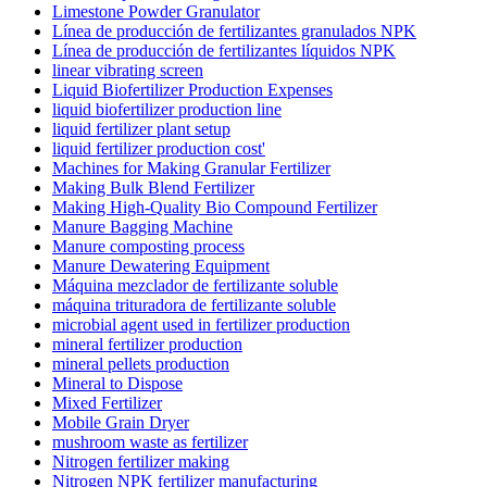
Limestone Powder Granulator
Línea de producción de fertilizantes granulados NPK
Línea de producción de fertilizantes líquidos NPK
linear vibrating screen
Liquid Biofertilizer Production Expenses
liquid biofertilizer production line
liquid fertilizer plant setup
liquid fertilizer production cost'
Machines for Making Granular Fertilizer
Making Bulk Blend Fertilizer
Making High-Quality Bio Compound Fertilizer
Manure Bagging Machine
Manure composting process
Manure Dewatering Equipment
Máquina mezclador de fertilizante soluble
máquina trituradora de fertilizante soluble
microbial agent used in fertilizer production
mineral fertilizer production
mineral pellets production
Mineral to Dispose
Mixed Fertilizer
Mobile Grain Dryer
mushroom waste as fertilizer
Nitrogen fertilizer making
Nitrogen NPK fertilizer manufacturing