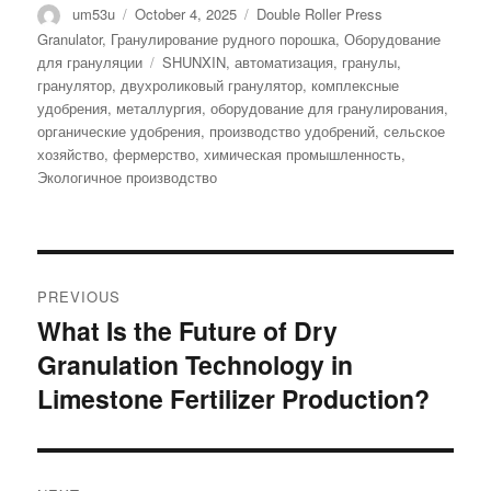
Author
Posted
Categories
um53u
October 4, 2025
Double Roller Press
on
Granulator
,
Гранулирование рудного порошка
,
Оборудование
Tags
для грануляции
SHUNXIN
,
автоматизация
,
гранулы
,
гранулятор
,
двухроликовый гранулятор
,
комплексные
удобрения
,
металлургия
,
оборудование для гранулирования
,
органические удобрения
,
производство удобрений
,
сельское
хозяйство
,
фермерство
,
химическая промышленность
,
Экологичное производство
Post
PREVIOUS
navigation
What Is the Future of Dry
Previous
Granulation Technology in
post:
Limestone Fertilizer Production?