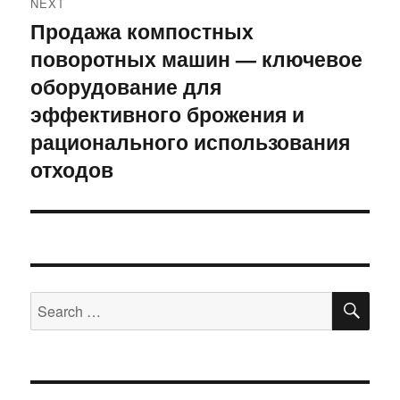
NEXT
Продажа компостных
Next
поворотных машин — ключевое
post:
оборудование для
эффективного брожения и
рационального использования
отходов
SE
Search
for: