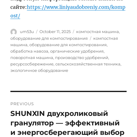
сайте:
https://www.liniyaudobreniy.com/komp
ost/
Author
Posted
Categories
um53u
October 11, 2025
компостная машина
,
on
Tags
оборудование для компостирования
компостная
машина
,
оборудование для компостирования
,
обработка навоза
,
органические удобрения
,
поворотная машина
,
производство удобрений
,
ресурсосбережение
,
сельскохозяйственная техника
,
экологичное оборудование
Post
PREVIOUS
navigation
SHUNXIN двухроликовый
Previous
post:
гранулятор — эффективный
и энергосберегающий выбор