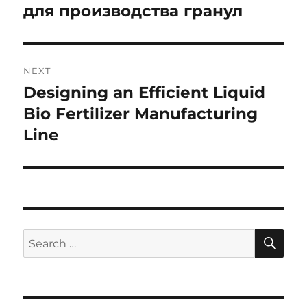
для производства гранул
NEXT
Designing an Efficient Liquid
Next
post:
Bio Fertilizer Manufacturing
Line
SE
Search
for: