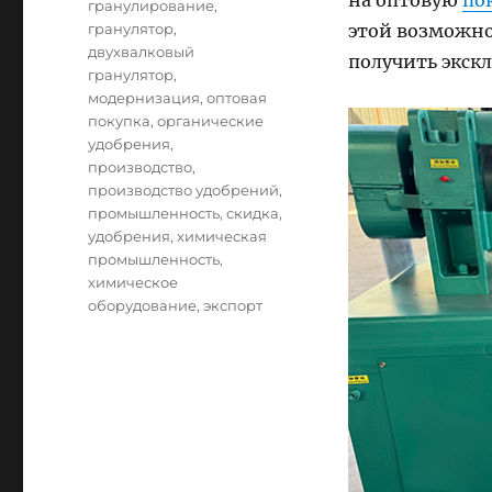
на оптовую
по
гранулирование
,
гранулятор
,
этой возможно
двухвалковый
получить экск
гранулятор
,
модернизация
,
оптовая
покупка
,
органические
удобрения
,
производство
,
производство удобрений
,
промышленность
,
скидка
,
удобрения
,
химическая
промышленность
,
химическое
оборудование
,
экспорт