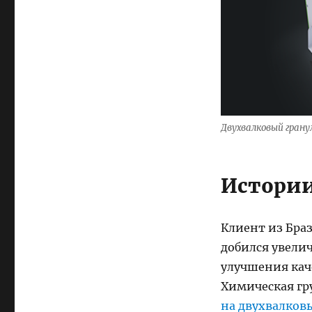
Двухвалковый гран
Истории
Клиент из Браз
добился увели
улучшения кач
Химическая гр
на двухвалков