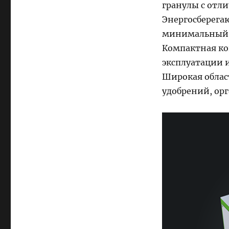
гранулы с отл
Энергосберега
минимальный ш
Компактная ко
эксплуатации 
Широкая облас
удобрений, ор