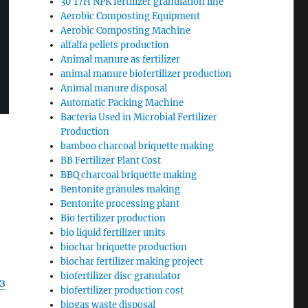
30 T/H NPK fertilizer granulation line
Aerobic Composting Equipment
Aerobic Composting Machine
alfalfa pellets production
Animal manure as fertilizer
animal manure biofertilizer production
Animal manure disposal
Automatic Packing Machine
Bacteria Used in Microbial Fertilizer
Production
bamboo charcoal briquette making
BB Fertilizer Plant Cost
BBQ charcoal briquette making
Bentonite granules making
Bentonite processing plant
Bio fertilizer production
bio liquid fertilizer units
biochar briquette production
biochar fertilizer making project
biofertilizer disc granulator
з
biofertilizer production cost
biogas waste disposal