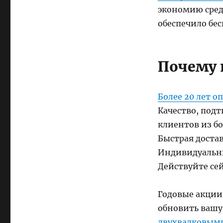
экономию сред
обеспечило бе
Почему 
Более 20 лет о
Качество, под
клиентов из бо
Быстрая доста
Индивидуальны
Действуйте сей
Годовые акции 
обновить ваш
двухвалковым