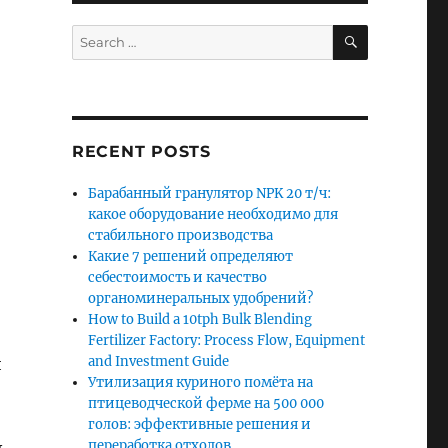
SEARCH
Search
for:
RECENT POSTS
Барабанный гранулятор NPK 20 т/ч:
какое оборудование необходимо для
стабильного производства
Какие 7 решений определяют
себестоимость и качество
органоминеральных удобрений?
How to Build a 10tph Bulk Blending
Fertilizer Factory: Process Flow, Equipment
and Investment Guide
и
Утилизация куриного помёта на
птицеводческой ферме на 500 000
голов: эффективные решения и
переработка отходов