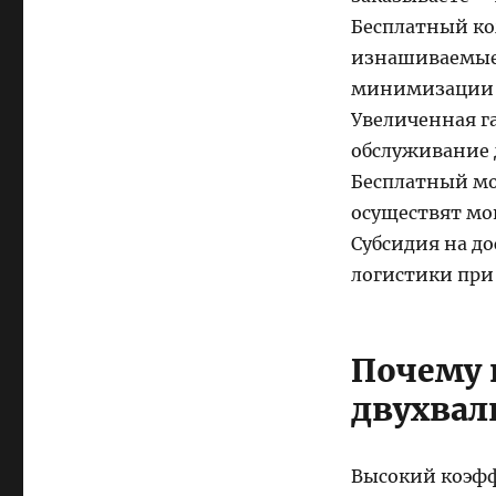
Бесплатный ко
изнашиваемые 
минимизации в
Увеличенная г
обслуживание 
Бесплатный мо
осуществят мо
Субсидия на д
логистики при
Почему
двухвал
Высокий коэфф