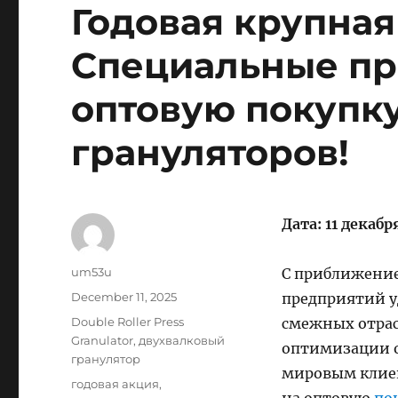
Годовая крупная
Специальные пр
оптовую покупк
грануляторов!
Дата: 11 декабр
Author
um53u
С приближение
Posted
December 11, 2025
предприятий у
on
Categories
Double Roller Press
смежных отрас
Granulator
,
двухвалковый
оптимизации о
гранулятор
мировым клиен
Tags
годовая акция
,