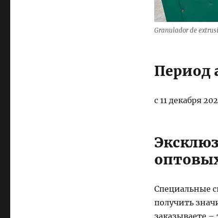
Granulador de extrusi
Период 
с 11 декабря 20
Эксклю
оптовых
Специальные ск
получить знач
заказываете –