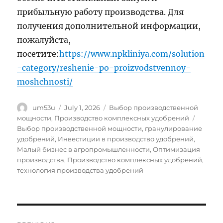
прибыльную работу производства. Для
получения дополнительной информации,
пожалуйста,
посетите:
https://www.npkliniya.com/solution
-category/reshenie-po-proizvodstvennoy-
moshchnosti/
Author
Posted
Categories
um53u
July 1, 2026
Выбор производственной
on
Tags
мощности
,
Производство комплексных удобрений
Выбор производственной мощности
,
гранулирование
удобрений
,
Инвестиции в производство удобрений
,
Малый бизнес в агропромышленности
,
Оптимизация
производства
,
Производство комплексных удобрений
,
технология производства удобрений
Post