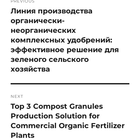
PREVIOUS
navigation
Линия производства
Previous
post:
органически-
неорганических
комплексных удобрений:
эффективное решение для
зеленого сельского
хозяйства
NEXT
Top 3 Compost Granules
Next
post:
Production Solution for
Commercial Organic Fertilizer
Plants