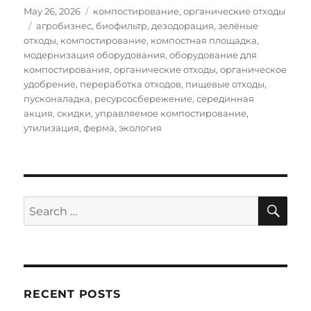
Posted
Categories
May 26, 2026
компостирование
,
органические отходы
on
Tags
агробизнес
,
биофильтр
,
дезодорация
,
зелёные
отходы
,
компостирование
,
компостная площадка
,
модернизация оборудования
,
оборудование для
компостирования
,
органические отходы
,
органическое
удобрение
,
переработка отходов
,
пищевые отходы
,
пусконаладка
,
ресурсосбережение
,
серединная
акция
,
скидки
,
управляемое компостирование
,
утилизация
,
ферма
,
экология
SE
Search
for:
RECENT POSTS