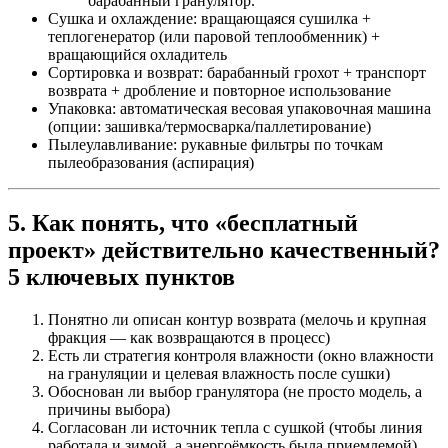
барабанный гранулятор.
Сушка и охлаждение: вращающаяся сушилка +
теплогенератор (или паровой теплообменник) +
вращающийся охладитель
Сортировка и возврат: барабанный грохот + транспорт
возврата + дробление и повторное использование
Упаковка: автоматическая весовая упаковочная машина
(опции: зашивка/термосварка/паллетирование)
Пылеулавливание: рукавные фильтры по точкам
пылеобразования (аспирация)
5. Как понять, что «бесплатный
проект» действительно качественный?
5 ключевых пунктов
Понятно ли описан контур возврата (мелочь и крупная
фракция — как возвращаются в процесс)
Есть ли стратегия контроля влажности (окно влажности
на грануляции и целевая влажность после сушки)
Обоснован ли выбор гранулятора (не просто модель, а
причины выбора)
Согласован ли источник тепла с сушкой (чтобы линия
работала и зимой, а энергоёмкость была приемлемой)