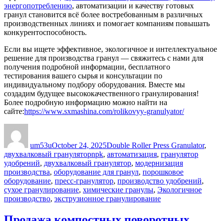
энергопотреблению
, автоматизации и качеству готовых
гранул становится всё более востребованным в различных
производственных линиях и помогает компаниям повышать
конкурентоспособность.
Если вы ищете эффективное, экологичное и интеллектуальное
решение для производства гранул — свяжитесь с нами для
получения подробной информации, бесплатного
тестирования вашего сырья и консультации по
индивидуальному подбору оборудования. Вместе мы
создадим будущее высококачественного гранулирования!
Более подробную информацию можно найти на
сайте:
https://www.sxmashina.com/rolikovyy-granulyator/
Author
Posted
Categories
on
um53u
October 24, 2025
Double Roller Press Granulator
,
Tags
двухвалковый гранулятор
npk
,
автоматизация
,
гранулятор
удобрений
,
двухвалковый гранулятор
,
модернизация
производства
,
оборудование для гранул
,
порошковое
оборудование
,
пресс-гранулятор
,
производство удобрений
,
сухое гранулирование
,
химические гранулы
,
Экологичное
производство
,
экструзионное гранулирование
Продажа компостных поворотных