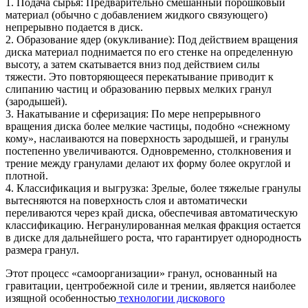
1. Подача сырья: Предварительно смешанный порошковый
материал (обычно с добавлением жидкого связующего)
непрерывно подается в диск.
2. Образование ядер (окукливание): Под действием вращения
диска материал поднимается по его стенке на определенную
высоту, а затем скатывается вниз под действием силы
тяжести. Это повторяющееся перекатывание приводит к
слипанию частиц и образованию первых мелких гранул
(зародышей).
3. Накатывание и сферизация: По мере непрерывного
вращения диска более мелкие частицы, подобно «снежному
кому», наслаиваются на поверхность зародышей, и гранулы
постепенно увеличиваются. Одновременно, столкновения и
трение между гранулами делают их форму более округлой и
плотной.
4. Классификация и выгрузка: Зрелые, более тяжелые гранулы
вытесняются на поверхность слоя и автоматически
переливаются через край диска, обеспечивая автоматическую
классификацию. Негранулированная мелкая фракция остается
в диске для дальнейшего роста, что гарантирует однородность
размера гранул.
Этот процесс «самоорганизации» гранул, основанный на
гравитации, центробежной силе и трении, является наиболее
изящной особенностью
технологии дискового