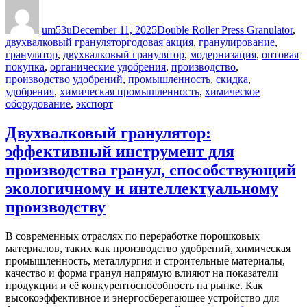
Author
Posted
Categories
on
um53u
December 11, 2025
Double Roller Press Granulator
,
Tags
двухвалковый гранулятор
годовая акция
,
гранулирование
,
гранулятор
,
двухвалковый гранулятор
,
модернизация
,
оптовая
покупка
,
органические удобрения
,
производство
,
производство удобрений
,
промышленность
,
скидка
,
удобрения
,
химическая промышленность
,
химическое
оборудование
,
экспорт
Двухвалковый гранулятор:
эффективный инструмент для
производства гранул, способствующий
экологичному и интеллектуальному
производству
В современных отраслях по переработке порошковых
материалов, таких как производство удобрений, химическая
промышленность, металлургия и строительные материалы,
качество и форма гранул напрямую влияют на показатели
продукции и её конкурентоспособность на рынке. Как
высокоэффективное и энергосберегающее устройство для