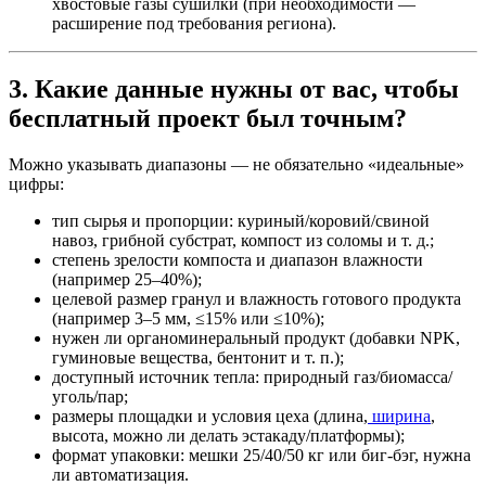
хвостовые газы сушилки (при необходимости —
расширение под требования региона).
3. Какие данные нужны от вас, чтобы
бесплатный проект был точным?
Можно указывать диапазоны — не обязательно «идеальные»
цифры:
тип сырья и пропорции: куриный/коровий/свиной
навоз, грибной субстрат, компост из соломы и т. д.;
степень зрелости компоста и диапазон влажности
(например 25–40%);
целевой размер гранул и влажность готового продукта
(например 3–5 мм, ≤15% или ≤10%);
нужен ли органоминеральный продукт (добавки NPK,
гуминовые вещества, бентонит и т. п.);
доступный источник тепла: природный газ/биомасса/
уголь/пар;
размеры площадки и условия цеха (длина,
ширина
,
высота, можно ли делать эстакаду/платформы);
формат упаковки: мешки 25/40/50 кг или биг-бэг, нужна
ли автоматизация.