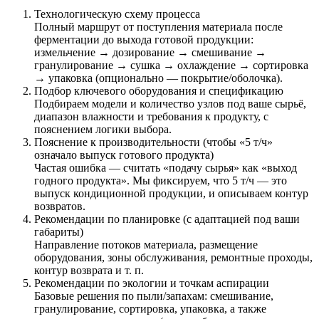
Технологическую схему процесса
Полный маршрут от поступления материала после
ферментации до выхода готовой продукции:
измельчение → дозирование → смешивание →
гранулирование → сушка → охлаждение → сортировка
→ упаковка (опционально — покрытие/оболочка).
Подбор ключевого оборудования и спецификацию
Подбираем модели и количество узлов под ваше сырьё,
диапазон влажности и требования к продукту, с
пояснением логики выбора.
Пояснение к производительности (чтобы «5 т/ч»
означало выпуск готового продукта)
Частая ошибка — считать «подачу сырья» как «выход
годного продукта». Мы фиксируем, что 5 т/ч — это
выпуск кондиционной продукции, и описываем контур
возвратов.
Рекомендации по планировке (с адаптацией под ваши
габариты)
Направление потоков материала, размещение
оборудования, зоны обслуживания, ремонтные проходы,
контур возврата и т. п.
Рекомендации по экологии и точкам аспирации
Базовые решения по пыли/запахам: смешивание,
гранулирование, сортировка, упаковка, а также