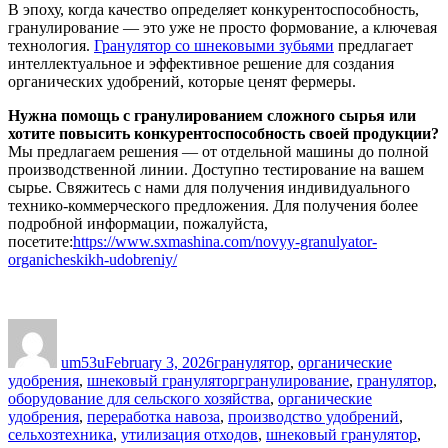
В эпоху, когда качество определяет конкурентоспособность,
гранулирование — это уже не просто формование, а ключевая
технология.
Гранулятор со шнековыми зубьями
предлагает
интеллектуальное и эффективное решение для создания
органических удобрений, которые ценят фермеры.
Нужна помощь с гранулированием сложного сырья или
хотите повысить конкурентоспособность своей продукции?
Мы предлагаем решения — от отдельной машины до полной
производственной линии. Доступно тестирование на вашем
сырье. Свяжитесь с нами для получения индивидуального
технико-коммерческого предложения. Для получения более
подробной информации, пожалуйста,
посетите:
https://www.sxmashina.com/novyy-granulyator-
organicheskikh-udobreniy/
Author
Posted
Categories
on
um53u
February 3, 2026
гранулятор
,
органические
Tags
удобрения
,
шнековый гранулятор
гранулирование
,
гранулятор
,
оборудование для сельского хозяйства
,
органические
удобрения
,
переработка навоза
,
производство удобрений
,
сельхозтехника
,
утилизация отходов
,
шнековый гранулятор
,