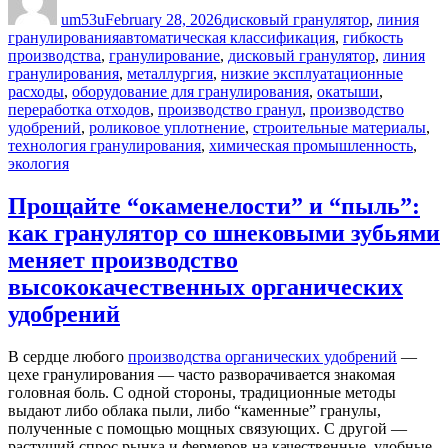
on
um53u
February 28, 2026
дисковый гранулятор
,
линия
Tags
гранулирования
автоматическая классификация
,
гибкость
производства
,
гранулирование
,
дисковый гранулятор
,
линия
гранулирования
,
металлургия
,
низкие эксплуатационные
расходы
,
оборудование для гранулирования
,
окатыши
,
переработка отходов
,
производство гранул
,
производство
удобрений
,
роликовое уплотнение
,
строительные материалы
,
технология гранулирования
,
химическая промышленность
,
экология
Прощайте “окаменелости” и “пыль”:
как гранулятор со шнековыми зубьями
меняет производство
высококачественных органических
удобрений
В сердце любого
производства органических удобрений
—
цехе гранулирования — часто разворачивается знакомая
головная боль. С одной стороны, традиционные методы
выдают либо облака пыли, либо “каменные” гранулы,
полученные с помощью мощных связующих. С другой —
растущий спрос рынка и фермеров на качественные, удобные