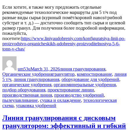
Если хотите, я также могу предложить отдельные
рекомендуемые технологические маршруты для 5 т/ч под
разные виды сырья (куриный помёт/коровий навоз/грибной
субстрат и т. д.) — достаточно сообщить тип сырья и целевой
размер гранул. Для получения более подробной информации,
пожалуйста,
посетите:
https://www.liniyaudobreniy.com/konfiguratsiya-linii-po-
proizvodstvo-organicheskikh-udobreniy-proizvoditelnostyu-5-6-
tonn-v-chas/
Author
Posted
Categories
on
um53u
March 31, 2026
линия гранулирования
,
Tags
Органические удобрения
гранулятор
,
компостирование
,
линия
5 т/ч
,
линия гранулирования
,
оборудование для удобрений
,
органические удобрения
,
органоминеральные удобрения
,
подбор оборудования
,
проектирование линии
,
производственная линия
,
производство удобрений
,
пылеулавливание
,
сушка и охлаждение
,
технологическая
схема
,
упаковка удобрений
Линия гранулирования с дисковым
гранулятором: эффективный и гибкий