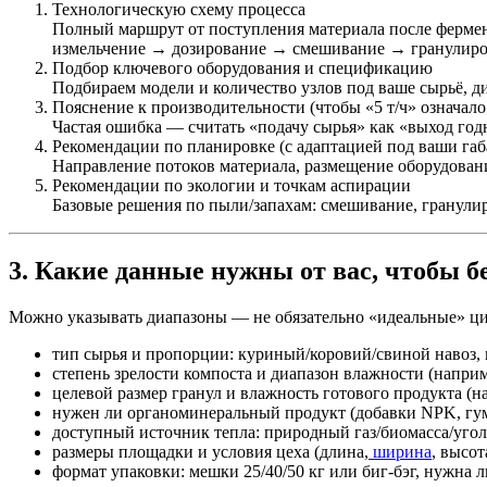
Технологическую схему процесса
Полный маршрут от поступления материала после фермен
измельчение → дозирование → смешивание → гранулиро
Подбор ключевого оборудования и спецификацию
Подбираем модели и количество узлов под ваше сырьё, д
Пояснение к производительности (чтобы «5 т/ч» означало
Частая ошибка — считать «подачу сырья» как «выход год
Рекомендации по планировке (с адаптацией под ваши га
Направление потоков материала, размещение оборудовани
Рекомендации по экологии и точкам аспирации
Базовые решения по пыли/запахам: смешивание, гранулир
3. Какие данные нужны от вас, чтобы 
Можно указывать диапазоны — не обязательно «идеальные» ц
тип сырья и пропорции: куриный/коровий/свиной навоз, гр
степень зрелости компоста и диапазон влажности (напри
целевой размер гранул и влажность готового продукта (
нужен ли органоминеральный продукт (добавки NPK, гуми
доступный источник тепла: природный газ/биомасса/угол
размеры площадки и условия цеха (длина,
ширина
, высот
формат упаковки: мешки 25/40/50 кг или биг-бэг, нужна л