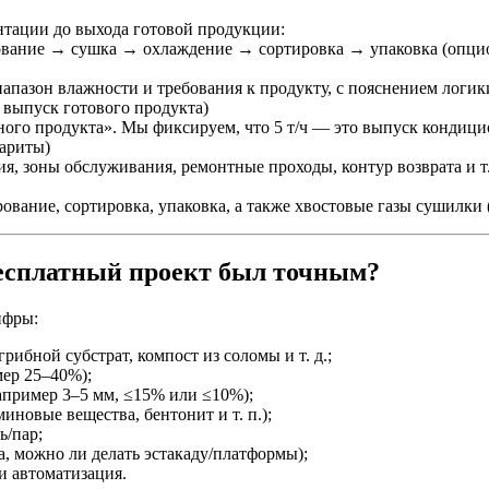
тации до выхода готовой продукции:
вание → сушка → охлаждение → сортировка → упаковка (опцио
иапазон влажности и требования к продукту, с пояснением логик
 выпуск готового продукта)
ного продукта». Мы фиксируем, что 5 т/ч — это выпуск кондици
бариты)
я, зоны обслуживания, ремонтные проходы, контур возврата и т.
ование, сортировка, упаковка, а также хвостовые газы сушилки
бесплатный проект был точным?
ифры:
ибной субстрат, компост из соломы и т. д.;
мер 25–40%);
например 3–5 мм, ≤15% или ≤10%);
новые вещества, бентонит и т. п.);
ь/пар;
а, можно ли делать эстакаду/платформы);
и автоматизация.