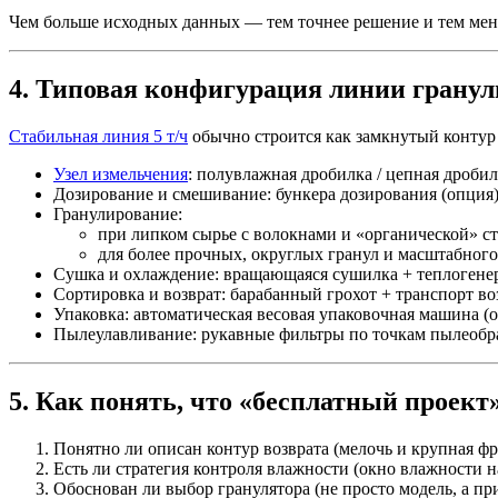
Чем больше исходных данных — тем точнее решение и тем мен
4. Типовая конфигурация линии гранул
Стабильная линия 5 т/ч
обычно строится как замкнутый контур
Узел измельчения
: полувлажная дробилка / цепная дроби
Дозирование и смешивание: бункера дозирования (опция
Гранулирование:
при липком сырье с волокнами и «органической» ст
для более прочных, округлых гранул и масштабного
Сушка и охлаждение: вращающаяся сушилка + теплогене
Сортировка и возврат: барабанный грохот + транспорт во
Упаковка: автоматическая весовая упаковочная машина (
Пылеулавливание: рукавные фильтры по точкам пылеобра
5. Как понять, что «бесплатный проек
Понятно ли описан контур возврата (мелочь и крупная ф
Есть ли стратегия контроля влажности (окно влажности н
Обоснован ли выбор гранулятора (не просто модель, а п