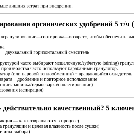
ьше лишних затрат при внедрении.
ирования органических удобрений 5 т/ч 
 «гранулирование—сортировка—возврат», чтобы обеспечить вы
лка
) + двухвальный горизонтальный смеситель
руктурой часто выбирают мешалочную/зубчатую (stirring) грану
 производства часто используют барабанный гранулятор.
ратор (или паровой теплообменник) + вращающийся охладитель
зврата + дробление и повторное использование
опции: зашивка/термосварка/паллетирование)
зования (аспирация)
т» действительно качественный? 5 ключ
ракция — как возвращаются в процесс)
а грануляции и целевая влажность после сушки)
ричины выбора)