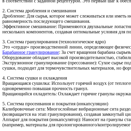
в соответствии с заданной рецептурой. Это первый шаг к обе
2. Система дробления и смешивания
Дробление: Для сырья, которое может слеживаться или иметь 
равномерность последующего смешивания.
Эффективное смешивание: Применяются двухвальные лопастные
нескольких компонентов, создавая оптимальные условия для п
3. Система гранулирования (технологическое ядро)
Это «сердце» производственной линии, определяющее физичес
Барабанное гранулирование
: За счет вращения барабана сырье
Оборудование обладает высокой производительностью, стабил
Экструзионное гранулирование (прессование): Сухое сырье по
сушки, подходит для термочувствительных материалов, но фор
4. Система сушки и охлаждения
Вращающаяся сушилка: Использует горячий воздух (от теплоген
одновременно повышая прочность гранул.
Вращающийся охладитель: Охлаждает горячие гранулы окружаю
5. Система просеивания и покрытия (инкапсуляции)
Калибровочные сита: Многослойные вибрационные сита раздел
(возвращается на этап гранулирования), создавая замкнутый ци
Аппарат для покрытия (инкапсулятор): Наносит на гранулы с
(например, материалы для пролонгированного/контролируемог