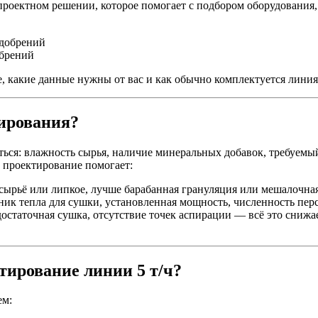
 проектном решении, которое помогает с подбором оборудовани
обрений
, какие данные нужны от вас и как обычно комплектуется линия 
тирования?
ься: влажность сырья, наличие минеральных добавок, требуемый
 проектирование помогает:
сырьё или липкое, лучше барабанная грануляция или мешалочная
ик тепла для сушки, установленная мощность, численность перс
достаточная сушка, отсутствие точек аспирации — всё это сниж
тирование линии 5 т/ч?
ем: