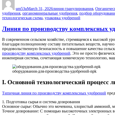
on
um53u
March 31, 2026
линия гранулирования
,
Органичес
удобрения
,
органоминеральные удобрения
,
подбор оборудован
технологическая схема
,
упаковка удобрений
Линия по производству комплексных уд
В современном сельском хозяйстве, стремящемся к высокой ур
благодаря полноценному составу питательных веществ, научн
продовольственную безопасность и повышение качества сельско
производству комплексных удобрений
. Это не просто физичес
инженерная система, сочетающая химическую технологию, ма
оборудования-для-производства-удобрений-npk
I. Основной технологический процесс 
Типичная линия по производству комплексных удобрений
пред
1. Подготовка сырья и система дозирования
Основное сырье: Обычно это мочевина, хлористый аммоний, мо
Точное дозирование: С помощью высокоточных электронных ве