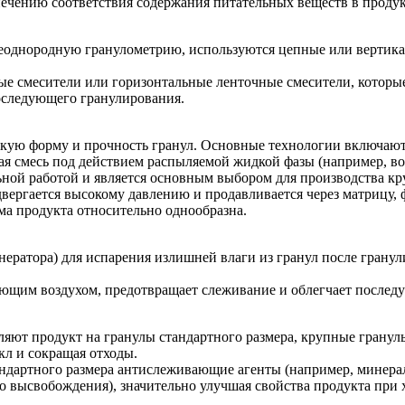
спечению соответствия содержания питательных веществ в проду
неоднородную гранулометрию, используются цепные или вертика
 смесители или горизонтальные ленточные смесители, которые 
оследующего гранулирования.
кую форму и прочность гранул. Основные технологии включают
вая смесь под действием распыляемой жидкой фазы (например, во
ьной работой и является основным выбором для производства к
двергается высокому давлению и продавливается через матрицу,
ма продукта относительно однообразна.
ератора) для испарения излишней влаги из гранул после гранул
щим воздухом, предотвращает слеживание и облегчает последу
яют продукт на гранулы стандартного размера, крупные гранул
кл и сокращая отходы.
тандартного размера антислеживающие агенты (например, минер
о высвобождения), значительно улучшая свойства продукта при