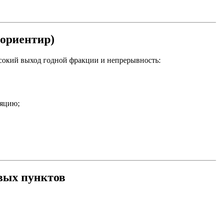
(ориентир)
сокий выход годной фракции и непрерывность:
ляцию;
евых пунктов