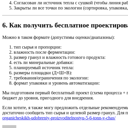
Согласован ли источник тепла с сушкой (чтобы линия раб
Закрыты ли все точки по экологии (сортировка, упаковка,
6. Как получить бесплатное проектиров
Можно в таком формате (допустимы оценки/диапазоны):
тип сырья и пропорции:
влажность после ферментации:
размер гранул и влажность готового продукта:
есть ли минеральные добавки:
планируемый источник тепла:
размеры площадки (Д×Ш×В):
требования/ограничения по экологии:
формат упаковки и уровень автоматизации:
Мы подготовим первый бесплатный проект (схема процесса + п
бюджет до уровня, пригодного для внедрения.
Если хотите, я также могу предложить отдельные рекомендуемы
достаточно сообщить тип сырья и целевой размер гранул. Для 
organicheskikh-udobreniy-proizvoditelnostyu-5-6-tonn-v-chas/
Author
Posted
Categories