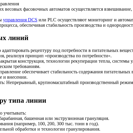
правления
х весовых фасовочных автоматов осуществляется взвешивание,
мы
управления DCS
или PLC осуществляют мониторинг и автомати
процесса, обеспечивая стабильность производства и однородност
ых линий
ро адаптировать рецептуру под потребности в питательных вещес
, реализуя принцип «производства по потребности».
 Закрытая конструкция, технологии рекуперации тепла, системы
еским требованиям.
управление обеспечивает стабильность содержания питательных 
е и внесении.
сть: Непрерывный, крупномасштабный производственный режим 
ру типа линии
о учитывать:
арабанная, башенная или экструзионная грануляция.
ния (например, 100, 200, 300 тыс. тонн в год).
ельной обработки и технологии гранулирования.