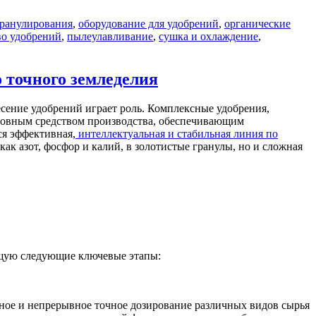
гранулирования
,
оборудование для удобрений
,
органические
во удобрений
,
пылеулавливание
,
сушка и охлаждение
,
 точного земледелия
сение удобрений играет роль. Комплексные удобрения,
сновным средством производства, обеспечивающим
ся эффективная,
интеллектуальная и стабильная линия по
ак азот, фосфор и калий, в золотистые гранулы, но и сложная
ющую следующие ключевые этапы:
ое и непрерывное точное дозирование различных видов сырья