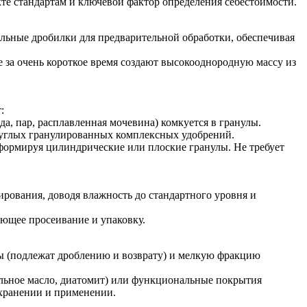
кте стандартам и ключевой фактор определения себестоимости.
льные дробилки для предварительной обработки, обеспечивая
за очень короткое время создают высокооднородную массу из
:
да, пар, расплавленная мочевина) комкуется в гранулы.
руглых гранулированных комплексных удобрений.
 формируя цилиндрические или плоские гранулы. Не требует
ирования, доводя влажность до стандартного уровня и
ющее просеивание и упаковку.
ы (подлежат дроблению и возврату) и мелкую фракцию
альное масло, диатомит) или функциональные покрытия
 хранении и применении.