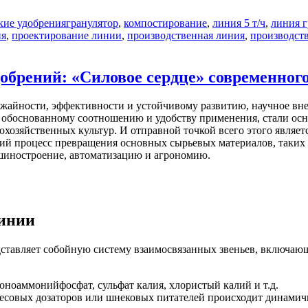
кие удобрения
гранулятор
,
компостирование
,
линия 5 т/ч
,
линия 
ия
,
проектирование линии
,
производственная линия
,
производст
обрений: «Силовое сердце» современного
ожайности, эффективности и устойчивому развитию, научное вне
о обоснованному соотношению и удобству применения, стали о
хозяйственных культур. И отправной точкой всего этого являет
кий процесс превращения основных сырьевых материалов, таких к
шиностроение, автоматизацию и агрономию.
линии
ставляет собойную систему взаимосвязанных звеньев, включа
ноаммонийфосфат, сульфат калия, хлористый калий и т.д.
совых дозаторов или шнековых питателей происходит динамичн