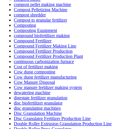
compost pellet making machine
Compost Pelletizing Machine
compost shredder
Compost to granular fertilizer
Composting
Composting Equipment
compound biofertilizer making
Compound Fertilizer
Compound Fertilizer Making Line
Compound Fertilizer Production
Compound Fertilizer Production Plant
continuous carbonization furnace
Cost of fertilizer making
Cow dung composting
Cow dung fertilizer manufacturing
Cow Manure Disposal
Cow manure fertilizer making system
dewatering machine
digestate fertilizer granulation
disc biofertilizer granulator
disc granulating machines
Disc Granulation Machine
Disc Granulator Fertilizer Production Line
Double Roller Extrusion Granulation Production Line
Double Roller Press Granulator