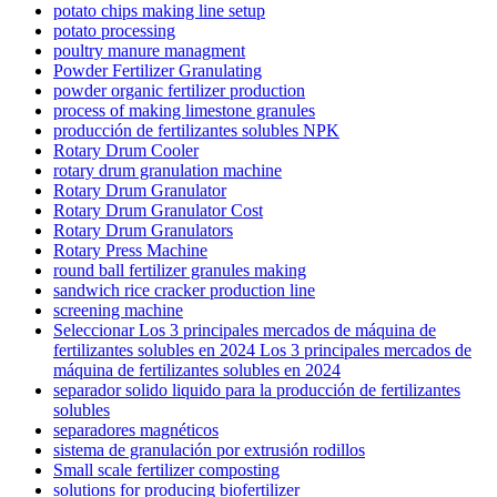
potato chips making line setup
potato processing
poultry manure managment
Powder Fertilizer Granulating
powder organic fertilizer production
process of making limestone granules
producción de fertilizantes solubles NPK
Rotary Drum Cooler
rotary drum granulation machine
Rotary Drum Granulator
Rotary Drum Granulator Cost
Rotary Drum Granulators
Rotary Press Machine
round ball fertilizer granules making
sandwich rice cracker production line
screening machine
Seleccionar Los 3 principales mercados de máquina de
fertilizantes solubles en 2024 Los 3 principales mercados de
máquina de fertilizantes solubles en 2024
separador solido liquido para la producción de fertilizantes
solubles
separadores magnéticos
sistema de granulación por extrusión rodillos
Small scale fertilizer composting
solutions for producing biofertilizer