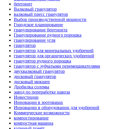
бентонит
Валковый гранулятор
валковый пресс гранулятор
Выбор производственной мощности
Городское планирование
гранулирование бентонита
Гранулирование рудного порошка
гранулирование угля
гранулятор
гранулятор для минеральных удобрений
гранулятор для органических удобрений
гранулятор рудного порошка
гранулятор с зубчатыми перемешивателями
двухвалковый гранулятор
дисковый гранулятор
дисковый микшер
Дробилка соломы
завод по переработке навоза
Инвестиции
Инновации в зоотоварах
Инновации в оборудовании для удобрений
Коммерческие возможности
компостирование
компостная машина
куриный помёт