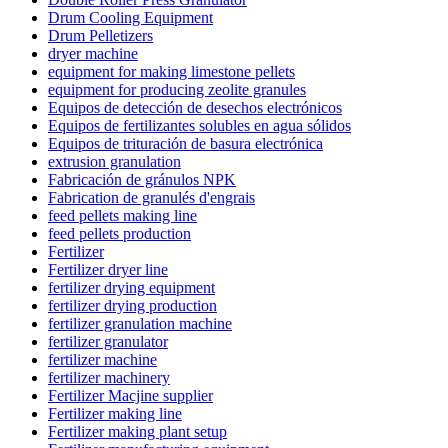
Drum Cooling Equipment
Drum Pelletizers
dryer machine
equipment for making limestone pellets
equipment for producing zeolite granules
Equipos de detección de desechos electrónicos
Equipos de fertilizantes solubles en agua sólidos
Equipos de trituración de basura electrónica
extrusion granulation
Fabricación de gránulos NPK
Fabrication de granulés d'engrais
feed pellets making line
feed pellets production
Fertilizer
Fertilizer dryer line
fertilizer drying equipment
fertilizer drying production
fertilizer granulation machine
fertilizer granulator
fertilizer machine
fertilizer machinery
Fertilizer Macjine supplier
Fertilizer making line
Fertilizer making plant setup