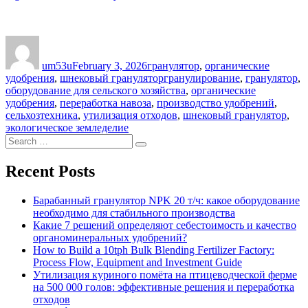
Author
Posted
Categories
on
um53u
February 3, 2026
гранулятор
,
органические
Tags
удобрения
,
шнековый гранулятор
гранулирование
,
гранулятор
,
оборудование для сельского хозяйства
,
органические
удобрения
,
переработка навоза
,
производство удобрений
,
сельхозтехника
,
утилизация отходов
,
шнековый гранулятор
,
экологическое земледелие
Search
Search
for:
Recent Posts
Барабанный гранулятор NPK 20 т/ч: какое оборудование
необходимо для стабильного производства
Какие 7 решений определяют себестоимость и качество
органоминеральных удобрений?
How to Build a 10tph Bulk Blending Fertilizer Factory:
Process Flow, Equipment and Investment Guide
Утилизация куриного помёта на птицеводческой ферме
на 500 000 голов: эффективные решения и переработка
отходов