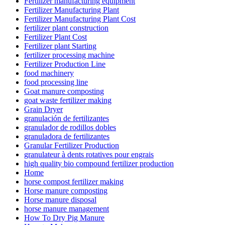
Fertilizer manufacturing equipment
Fertilizer Manufacturing Plant
Fertilizer Manufacturing Plant Cost
fertilizer plant construction
Fertilizer Plant Cost
Fertilizer plant Starting
fertilizer processing machine
Fertilizer Production Line
food machinery
food processing line
Goat manure composting
goat waste fertilizer making
Grain Dryer
granulación de fertilizantes
granulador de rodillos dobles
granuladora de fertilizantes
Granular Fertilizer Production
granulateur à dents rotatives pour engrais
high quality bio compound fertilizer production
Home
horse compost fertilizer making
Horse manure composting
Horse manure disposal
horse manure management
How To Dry Pig Manure