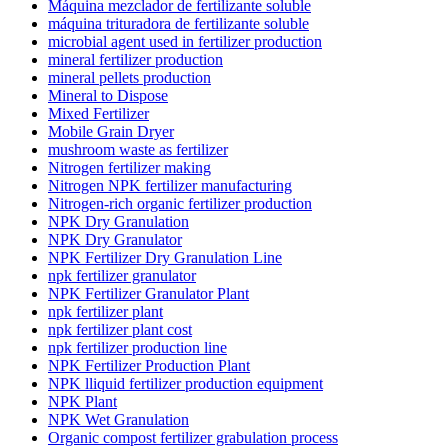
Máquina mezclador de fertilizante soluble
máquina trituradora de fertilizante soluble
microbial agent used in fertilizer production
mineral fertilizer production
mineral pellets production
Mineral to Dispose
Mixed Fertilizer
Mobile Grain Dryer
mushroom waste as fertilizer
Nitrogen fertilizer making
Nitrogen NPK fertilizer manufacturing
Nitrogen-rich organic fertilizer production
NPK Dry Granulation
NPK Dry Granulator
NPK Fertilizer Dry Granulation Line
npk fertilizer granulator
NPK Fertilizer Granulator Plant
npk fertilizer plant
npk fertilizer plant cost
npk fertilizer production line
NPK Fertilizer Production Plant
NPK lliquid fertilizer production equipment
NPK Plant
NPK Wet Granulation
Organic compost fertilizer grabulation process