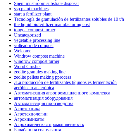
Spent mushroom substrate disposal
ssp plant machines
start a fertilizer plant
Tecnología de granulación de fertilizantes solubles de 10 t/h
the liquid biofertilizer manufacturing cost
tongda compost turner
Uncategorized
vegetable processing line
volteador de compost
Welcome
Windrow compost machine
windrow compost turner
Wood Crusher
zeolite granules making line
zeolite pellets making pprocess
¿La producción de fertilizantes líquidos es fermentación
aeróbica o anaeróbica
Автоматизация агропромышленного комплекса
автоматизация оборудования
Автоматизация производства
Агротехника
Агротехнологии
Агрохимикаты
Агрохимическая промышленность
Барабанная грануляция