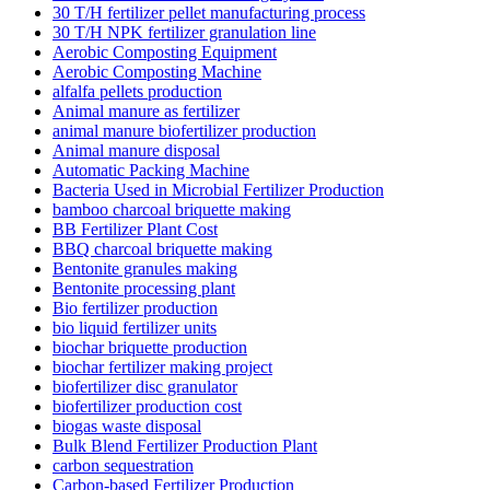
30 T/H fertilizer pellet manufacturing process
30 T/H NPK fertilizer granulation line
Aerobic Composting Equipment
Aerobic Composting Machine
alfalfa pellets production
Animal manure as fertilizer
animal manure biofertilizer production
Animal manure disposal
Automatic Packing Machine
Bacteria Used in Microbial Fertilizer Production
bamboo charcoal briquette making
BB Fertilizer Plant Cost
BBQ charcoal briquette making
Bentonite granules making
Bentonite processing plant
Bio fertilizer production
bio liquid fertilizer units
biochar briquette production
biochar fertilizer making project
biofertilizer disc granulator
biofertilizer production cost
biogas waste disposal
Bulk Blend Fertilizer Production Plant
carbon sequestration
Carbon-based Fertilizer Production