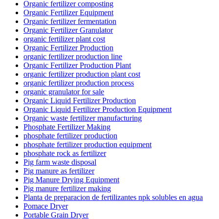
Organic fertilizer composting
Organic Fertilizer Equipment
Organic fertilizer fermentation
Organic Fertilizer Granulator
organic fertilizer plant cost
Organic Fertilizer Production
organic fertilizer production line
Organic Fertilizer Production Plant
organic fertilizer production plant cost
organic fertilizer production process
organic granulator for sale
Organic Liquid Fertilizer Production
Organic Liquid Fertilizer Production Equipment
Organic waste fertilizer manufacturing
Phosphate Fertilizer Making
phosphate fertilizer production
phosphate fertilizer production equipment
phosphate rock as fertilizer
Pig farm waste disposal
Pig manure as fertilizer
Pig Manure Drying Equipment
Pig manure fertilizer making
Planta de preparacion de fertilizantes npk solubles en agua
Pomace Dryer
Portable Grain Dryer