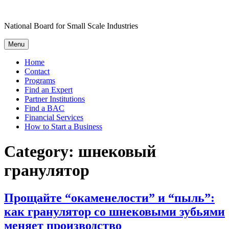
Skip
to
National Board for Small Scale Industries
content
Menu
Home
Contact
Programs
Find an Expert
Partner Institutions
Find a BAC
Financial Services
How to Start a Business
Category:
шнековый
гранулятор
Прощайте “окаменелости” и “пыль”:
как гранулятор со шнековыми зубьями
меняет производство