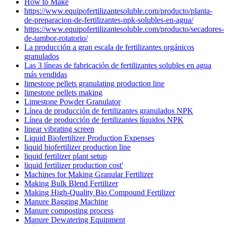
How to Make
https://www.equipofertilizantesoluble.com/producto/planta-
de-preparacion-de-fertilizantes-npk-solubles-en-agua/
https://www.equipofertilizantesoluble.com/producto/secadores-
de-tambor-rotatorio/
La producción a gran escala de fertilizantes orgánicos
granulados
Las 3 líneas de fabricación de fertilizantes solubles en agua
más vendidas
limestone pellets granulating production line
limestone pellets making
Limestone Powder Granulator
Línea de producción de fertilizantes granulados NPK
Línea de producción de fertilizantes líquidos NPK
linear vibrating screen
Liquid Biofertilizer Production Expenses
liquid biofertilizer production line
liquid fertilizer plant setup
liquid fertilizer production cost'
Machines for Making Granular Fertilizer
Making Bulk Blend Fertilizer
Making High-Quality Bio Compound Fertilizer
Manure Bagging Machine
Manure composting process
Manure Dewatering Equipment