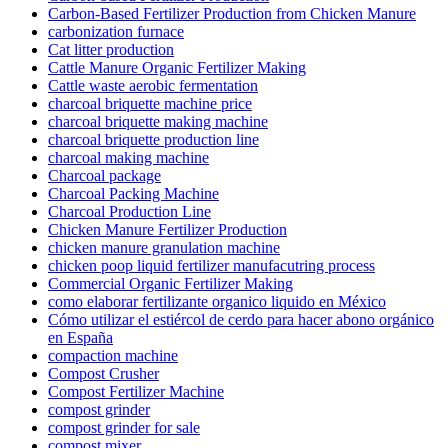
Carbon-Based Fertilizer Production from Chicken Manure
carbonization furnace
Cat litter production
Cattle Manure Organic Fertilizer Making
Cattle waste aerobic fermentation
charcoal briquette machine price
charcoal briquette making machine
charcoal briquette production line
charcoal making machine
Charcoal package
Charcoal Packing Machine
Charcoal Production Line
Chicken Manure Fertilizer Production
chicken manure granulation machine
chicken poop liquid fertilizer manufacutring process
Commercial Organic Fertilizer Making
como elaborar fertilizante organico liquido en México
Cómo utilizar el estiércol de cerdo para hacer abono orgánico
en España
compaction machine
Compost Crusher
Compost Fertilizer Machine
compost grinder
compost grinder for sale
compost mixer