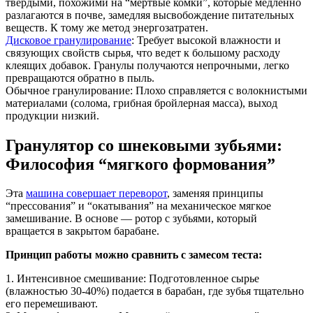
твердыми, похожими на “мертвые комки”, которые медленно
разлагаются в почве, замедляя высвобождение питательных
веществ. К тому же метод энергозатратен.
Дисковое гранулирование
: Требует высокой влажности и
связующих свойств сырья, что ведет к большому расходу
клеящих добавок. Гранулы получаются непрочными, легко
превращаются обратно в пыль.
Обычное гранулирование: Плохо справляется с волокнистыми
материалами (солома, грибная бройлерная масса), выход
продукции низкий.
Гранулятор со шнековыми зубьями:
Философия “мягкого формования”
Эта
машина совершает переворот
, заменяя принципы
“прессования” и “окатывания” на механическое мягкое
замешивание. В основе — ротор с зубьями, который
вращается в закрытом барабане.
Принцип работы можно сравнить с замесом теста:
1. Интенсивное смешивание: Подготовленное сырье
(влажностью 30-40%) подается в барабан, где зубья тщательно
его перемешивают.