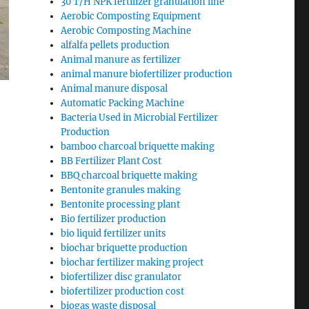
30 T/H NPK fertilizer granulation line
Aerobic Composting Equipment
Aerobic Composting Machine
alfalfa pellets production
Animal manure as fertilizer
animal manure biofertilizer production
Animal manure disposal
Automatic Packing Machine
Bacteria Used in Microbial Fertilizer
Production
bamboo charcoal briquette making
BB Fertilizer Plant Cost
BBQ charcoal briquette making
Bentonite granules making
Bentonite processing plant
Bio fertilizer production
bio liquid fertilizer units
biochar briquette production
biochar fertilizer making project
biofertilizer disc granulator
biofertilizer production cost
biogas waste disposal