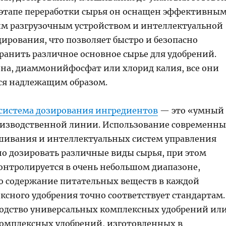
 этапе переработки сырья он оснащен эффективны
м разгрузочным устройством и интеллектуальной
ирования, что позволяет быстро и безопасно
ранить различное основное сырье для удобрений.
ина, диаммонийфосфат или хлорид калия, все они
ся надлежащим образом.
система дозирования ингредиентов
— это «умный
оизводственной линии. Использование современн
шивания и интеллектуальных систем управления
но дозировать различные виды сырья, при этом
онтролируется в очень небольшом диапазоне,
то содержание питательных веществ в каждой
ксного удобрения точно соответствует стандартам.
водство универсальных комплексных удобрений ил
омплексных удобрений, изготовленных в