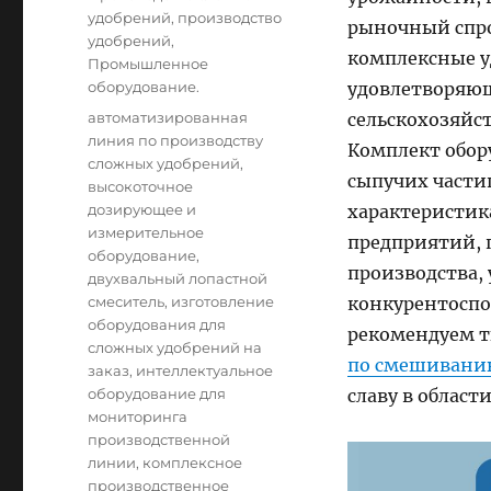
удобрений
,
производство
рыночный спро
удобрений
,
комплексные у
Промышленное
оборудование.
удовлетворяющ
Tags
автоматизированная
сельскохозяйс
линия по производству
Комплект обо
сложных удобрений
,
сыпучих части
высокоточное
дозирующее и
характеристик
измерительное
предприятий,
оборудование
,
производства,
двухвальный лопастной
смеситель
,
изготовление
конкурентоспо
оборудования для
рекомендуем т
сложных удобрений на
по смешивани
заказ
,
интеллектуальное
оборудование для
славу в облас
мониторинга
производственной
линии
,
комплексное
производственное