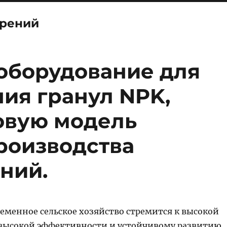
брений
оборудование для
ия гранул NPK,
новую модель
роизводства
ний.
ременное сельское хозяйство стремится к высокой
высокой эффективности и устойчивому развитию,