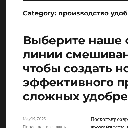
Category:
производство удо
Выберите наше 
линии смешиван
чтобы создать 
эффективного п
сложных удобре
Posted
May 14, 2025
Поскольку сов
on
Categories
Производство сложных
урожайности, 