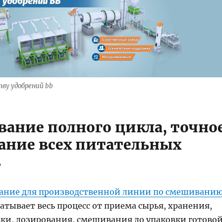
тву удобрений bb
вание полного цикла, точно
ние всех питательных
в
вание для производственной линии по смешивани
атывает весь процесс от приема сырья, хранения,
ки, дозирования, смешивания до упаковки готово