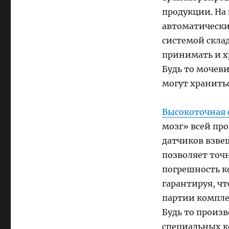
продукции. На
автоматически
системой склад
принимать и х
Будь то мочев
могут хранить
Высокоточная 
мозг» всей пр
датчиков взве
позволяет точ
погрешность к
гарантируя, ч
партии компле
Будь то произ
специальных к