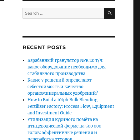
SEARCH
Search
for:
RECENT POSTS
Барабанный гранулятор NPK 20 т/ч:
какое оборудование необходимо для
стабильного производства
Какие 7 решений определяют
себестоимость и качество
органоминеральных удобрений?
How to Build a 10tph Bulk Blending
Fertilizer Factory: Process Flow, Equipment
and Investment Guide
Утилизация куриного помёта на
птицеводческой ферме на 500 000
голов: эффективные решения и
переработка отходов