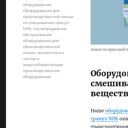
оборудование
,
Оборудование для
производственной линии
по смешиванию гранул
NPK
,
послепродажное
обслуживание
оборудования для
производственной
линия по производс
линии
,
экологически
чистое и
энергосберегающее
Оборудо
производственное
оборудование
смешива
вещест
Наше
оборудо
гранул NPK
охв
транспортиров