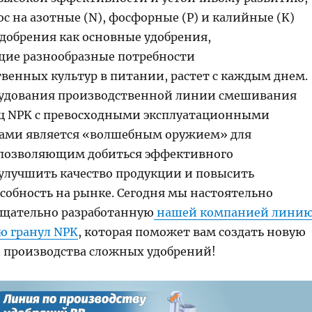
с на азотные (N), фосфорные (P) и калийные (K)
добрения как основные удобрения,
ие разнообразные потребности
твенных культур в питании, растет с каждым днем.
рудования производственной линии смешивания
ц NPK с превосходными эксплуатационными
ами является «волшебным оружием» для
 позволяющим добиться эффективного
 улучшить качество продукции и повысить
собность на рынке. Сегодня мы настоятельно
щательно разработанную
нашей компанией лини
ю гранул NPK
, которая поможет вам создать новую
ти производства сложных удобрений!