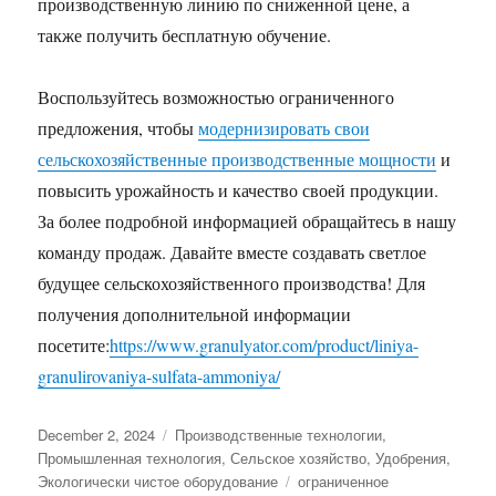
производственную линию по сниженной цене, а
также получить бесплатную обучение.
Воспользуйтесь возможностью ограниченного
предложения, чтобы
модернизировать свои
сельскохозяйственные производственные мощности
и
повысить урожайность и качество своей продукции.
За более подробной информацией обращайтесь в нашу
команду продаж. Давайте вместе создавать светлое
будущее сельскохозяйственного производства! Для
получения дополнительной информации
посетите:
https://www.granulyator.com/product/liniya-
granulirovaniya-sulfata-ammoniya/
Posted
Categories
December 2, 2024
Производственные технологии
,
on
Промышленная технология
,
Сельское хозяйство
,
Удобрения
,
Tags
Экологически чистое оборудование
ограниченное