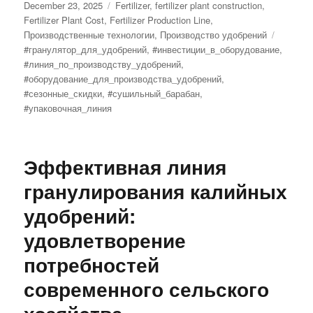
Posted
Categories
December 23, 2025
Fertilizer
,
fertilizer plant construction
,
on
Fertilizer Plant Cost
,
Fertilizer Production Line
,
Tags
Производственные технологии
,
Производство удобрений
#гранулятор_для_удобрений
,
#инвестиции_в_оборудование
,
#линия_по_производству_удобрений
,
#оборудование_для_производства_удобрений
,
#сезонные_скидки
,
#сушильный_барабан
,
#упаковочная_линия
Эффективная линия
гранулирования калийных
удобрений:
удовлетворение
потребностей
современного сельского