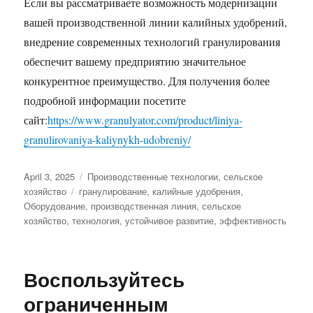
Если вы рассматриваете возможность модернизации
вашей производственной линии калийных удобрений,
внедрение современных технологий гранулирования
обеспечит вашему предприятию значительное
конкурентное преимущество. Для получения более
подробной информации посетите
сайт:
https://www.granulyator.com/product/liniya-
granulirovaniya-kaliynykh-udobreniy/
Posted
Categories
April 3, 2025
Производственные технологии
,
сельское
on
Tags
хозяйство
гранулирование
,
калийные удобрения
,
Оборудование
,
производственная линия
,
сельское
хозяйство
,
технология
,
устойчивое развитие
,
эффективность
Воспользуйтесь
ограниченным