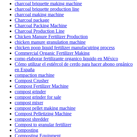
charcoal briquette making machine
charcoal briquette production line
charcoal making machine
Charcoal package
Charcoal Packing Machine
Charcoal Production Line
Chicken Manure Fertilizer Production
chicken manure granulation machine
chicken poop liquid fertilizer manufacutring process
Commercial Organic Fertilizer Making
como elaborar fertilizante organico liquido en México
Cómo utilizar el estiércol de cerdo para hacer abono orgánico
en España
compaction machine
Compost Crusher
Compost Fertilizer Machine
compost grinder
compost grinder for sale
compost mixer
compost pellet making machine
Compost Pelletizing Machine
compost shredder
Compost to granular fertilizer
Composting
Composting Equipment