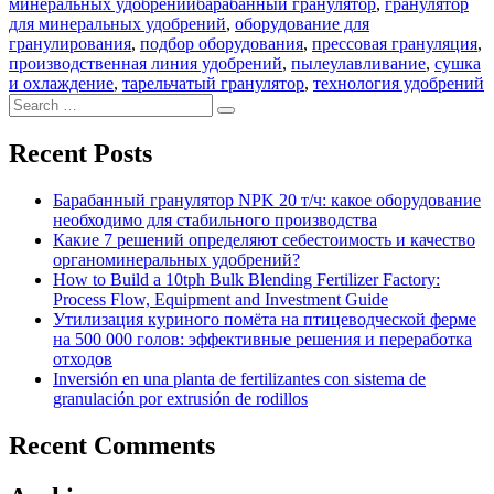
Tags
минеральных удобрений
барабанный гранулятор
,
гранулятор
для минеральных удобрений
,
оборудование для
гранулирования
,
подбор оборудования
,
прессовая грануляция
,
производственная линия удобрений
,
пылеулавливание
,
сушка
и охлаждение
,
тарельчатый гранулятор
,
технология удобрений
Search
Search
for:
Recent Posts
Барабанный гранулятор NPK 20 т/ч: какое оборудование
необходимо для стабильного производства
Какие 7 решений определяют себестоимость и качество
органоминеральных удобрений?
How to Build a 10tph Bulk Blending Fertilizer Factory:
Process Flow, Equipment and Investment Guide
Утилизация куриного помёта на птицеводческой ферме
на 500 000 голов: эффективные решения и переработка
отходов
Inversión en una planta de fertilizantes con sistema de
granulación por extrusión de rodillos
Recent Comments