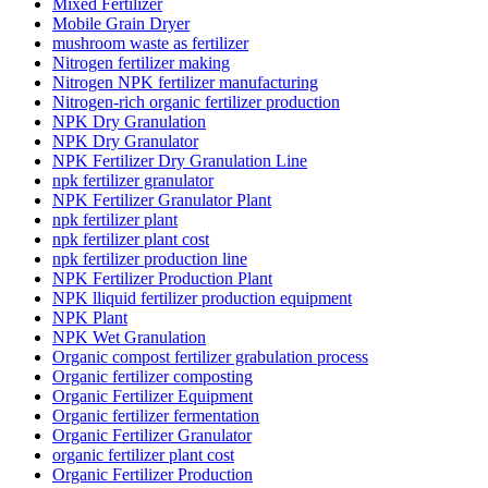
Mixed Fertilizer
Mobile Grain Dryer
mushroom waste as fertilizer
Nitrogen fertilizer making
Nitrogen NPK fertilizer manufacturing
Nitrogen-rich organic fertilizer production
NPK Dry Granulation
NPK Dry Granulator
NPK Fertilizer Dry Granulation Line
npk fertilizer granulator
NPK Fertilizer Granulator Plant
npk fertilizer plant
npk fertilizer plant cost
npk fertilizer production line
NPK Fertilizer Production Plant
NPK lliquid fertilizer production equipment
NPK Plant
NPK Wet Granulation
Organic compost fertilizer grabulation process
Organic fertilizer composting
Organic Fertilizer Equipment
Organic fertilizer fermentation
Organic Fertilizer Granulator
organic fertilizer plant cost
Organic Fertilizer Production