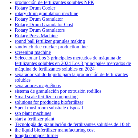
producción de fertilizantes solubles NPK
Rotary Drum Cooler
rotary drum granulation machine
Rotary Drum Granulator
Rotary Drum Granulator Cost
Rotary Drum Granulators
Rotary Press Machine
round ball fertilizer granules making
sandwich rice cracker production line
screening machine
Seleccionar Los 3 principales mercados de máquina de
fertilizantes solubles en 2024 Los 3 principales mercados de
máquina de fertilizantes solubles en 2024
separador solido liquido para la producción de fertilizantes
solubles
separadores magnéticos
sistema de granulación por extrusión rodillos
Small scale fertilizer composting
solutions for producing biofertilizer
Spent mushroom substrate disposal
ssp plant machines
start a fertilizer plant
Tecnología de granulación de fertilizantes solubles de 10 t/h
the liquid biofertilizer manufacturing cost
tongda compost turner