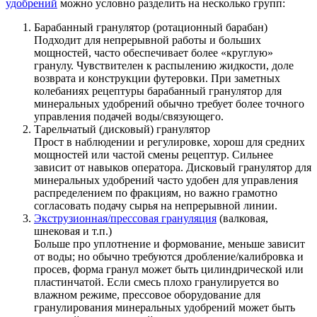
удобрений
можно условно разделить на несколько групп:
Барабанный гранулятор (ротационный барабан)
Подходит для непрерывной работы и больших
мощностей, часто обеспечивает более «круглую»
гранулу. Чувствителен к распылению жидкости, доле
возврата и конструкции футеровки. При заметных
колебаниях рецептуры барабанный гранулятор для
минеральных удобрений обычно требует более точного
управления подачей воды/связующего.
Тарельчатый (дисковый) гранулятор
Прост в наблюдении и регулировке, хорош для средних
мощностей или частой смены рецептур. Сильнее
зависит от навыков оператора. Дисковый гранулятор для
минеральных удобрений часто удобен для управления
распределением по фракциям, но важно грамотно
согласовать подачу сырья на непрерывной линии.
Экструзионная/прессовая грануляция
(валковая,
шнековая и т.п.)
Больше про уплотнение и формование, меньше зависит
от воды; но обычно требуются дробление/калибровка и
просев, форма гранул может быть цилиндрической или
пластинчатой. Если смесь плохо гранулируется во
влажном режиме, прессовое оборудование для
гранулирования минеральных удобрений может быть