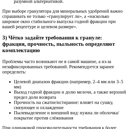
разумной альтернативой.
При выборе гранулятора для минеральных удобрений важно
спрашивать не только «гранулирует ли», а «насколько
широкое окно стабильного выпуска годной фракции при
вашей рецептуре и целевом размере».
3) Чётко задайте требования к грануле:
фракция, прочность, пыльность определяют
комплектацию
Проблемы часто возникают не в самой машине, а из‑за
незафиксированных требований. Рекомендуется заранее
определить:
Целевой диапазон фракции (например, 2–4 мм или 3–5
мм)
Выход годной фракции и долю мелочи, а также верхний
предел доли возврата
Прочность на сжатие/истирание: влияет на сушку,
связующее и охлаждение
Пылевыделение и внешний вид: нужна ли оболочка/
покрытие против слёживания
При одинаковой производительности требования к более