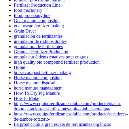
Fertilizer Production Line
food machinery
food processing line
Goat manure composting
goat waste fertilizer making
Grain Dryer
granulación de fertilizantes
granulador de rodillos dobles
granuladora de fertilizantes
Granular Fertilizer Production
granulateur à dents rotatives pour engrais
high quality bio compound fertilizer production
Home
horse compost fertilizer making
Horse manure composting
Horse manure disposal
horse manure management
How To Dry Pig Manure
How to Make
https://www.equipofertilizantesoluble.com/producto/planta-
de-preparacion-de-fertilizantes-npk-solubles-en-agua/
https://www.equipofertilizantesoluble.com/producto/secadores-
de-tambor-rotatorio/
La producción a gran escala de fertilizantes orgánicos