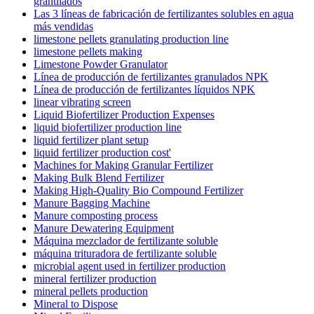
granulados
Las 3 líneas de fabricación de fertilizantes solubles en agua
más vendidas
limestone pellets granulating production line
limestone pellets making
Limestone Powder Granulator
Línea de producción de fertilizantes granulados NPK
Línea de producción de fertilizantes líquidos NPK
linear vibrating screen
Liquid Biofertilizer Production Expenses
liquid biofertilizer production line
liquid fertilizer plant setup
liquid fertilizer production cost'
Machines for Making Granular Fertilizer
Making Bulk Blend Fertilizer
Making High-Quality Bio Compound Fertilizer
Manure Bagging Machine
Manure composting process
Manure Dewatering Equipment
Máquina mezclador de fertilizante soluble
máquina trituradora de fertilizante soluble
microbial agent used in fertilizer production
mineral fertilizer production
mineral pellets production
Mineral to Dispose