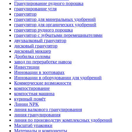
Гранулирование рудного порошка
гранулирование угля
гранулятор
гранулятор для минеральных удобрений
гранулятор для органических удобрений
гранулятор рудного порошка
гранулятор с зубчатыми перемешивателями
двухвалковый гранулятор
дисковый гранулятор
дисковый микшер
Дробилка соломы
завод по переработке навоза
Инвестиции
Инновации в зоотоварах
Инновации в оборудовании для удобрений
Коммерческие возможности
компостирование
компостная машина
куриный помёт
Линии NPK
линия валкового гранулирования
линия гранулирования
линия по производству комплексных удобрений
Масштаб упаковки
Материалы и компоненты