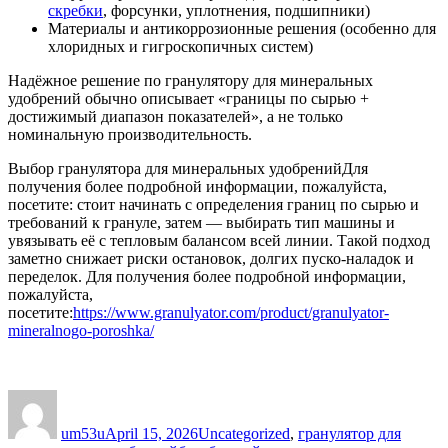
скребки
, форсунки, уплотнения, подшипники)
Материалы и антикоррозионные решения (особенно для
хлоридных и гигроскопичных систем)
Надёжное решение по гранулятору для минеральных
удобрений обычно описывает «границы по сырью +
достижимый диапазон показателей», а не только
номинальную производительность.
Выбор гранулятора для минеральных удобренийДля
получения более подробной информации, пожалуйста,
посетите: стоит начинать с определения границ по сырью и
требований к грануле, затем — выбирать тип машины и
увязывать её с тепловым балансом всей линии. Такой подход
заметно снижает риски остановок, долгих пуско‑наладок и
переделок. Для получения более подробной информации,
пожалуйста,
посетите:
https://www.granulyator.com/product/granulyator-
mineralnogo-poroshka/
Author
Posted
Categories
on
um53u
April 15, 2026
Uncategorized
,
гранулятор для