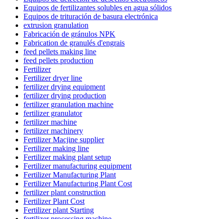
Equipos de fertilizantes solubles en agua sólidos
Equipos de trituración de basura electrónica
extrusion granulation
Fabricación de gránulos NPK
Fabrication de granulés d'engrais
feed pellets making line
feed pellets production
Fertilizer
Fertilizer dryer line
fertilizer drying equipment
fertilizer drying production
fertilizer granulation machine
fertilizer granulator
fertilizer machine
fertilizer machinery
Fertilizer Macjine supplier
Fertilizer making line
Fertilizer making plant setup
Fertilizer manufacturing equipment
Fertilizer Manufacturing Plant
Fertilizer Manufacturing Plant Cost
fertilizer plant construction
Fertilizer Plant Cost
Fertilizer plant Starting
fertilizer processing machine