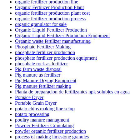
organic fertilizer production line
Organic Fertilizer Production Plant
organic fertilizer production plant cost
organic fertilizer production process
organic granulator for sale
Organic Liquid Fertilizer Production
Organic Liquid Fertilizer Production Equipment
Organic waste fertilizer manufacturing
Phosphate Fertilizer Making
phosphate fertilizer production
phosphate fertilizer production equipment
phosphate rock as fertilizer
Pig farm waste disposal
Pig manure as fertilizer
Pig Manure Drying Equipment
Pig manure fertilizer making
Planta de preparacion de fertilizantes npk solubles en agua
Pomace Dryer
Portable Grain Dryer
potato chips making line setup
potato processing
poultry manure managment
Powder Fertilizer Granulating
powder organic fertilizer production
process of making limestone granules