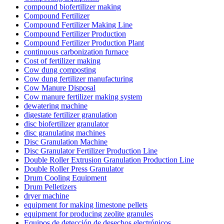
compound biofertilizer making
Compound Fertilizer
Compound Fertilizer Making Line
Compound Fertilizer Production
Compound Fertilizer Production Plant
continuous carbonization furnace
Cost of fertilizer making
Cow dung composting
Cow dung fertilizer manufacturing
Cow Manure Disposal
Cow manure fertilizer making system
dewatering machine
digestate fertilizer granulation
disc biofertilizer granulator
disc granulating machines
Disc Granulation Machine
Disc Granulator Fertilizer Production Line
Double Roller Extrusion Granulation Production Line
Double Roller Press Granulator
Drum Cooling Equipment
Drum Pelletizers
dryer machine
equipment for making limestone pellets
equipment for producing zeolite granules
Equipos de detección de desechos electrónicos