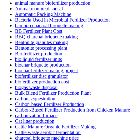
animal manure biofertilizer production
Animal manure disposal
Automatic Packing Machine
Bacteria Used in Microbial Fertilizer Production
bamboo charcoal briquette making
BB Fertilizer Plant Cost
BBQ charcoal briquette making
Bentonite granules making
Bentonite processing plant
Bio fertilizer production
bio liquid fertilizer units
biochar briquette production
biochar fertilizer making project
biofertilizer disc granulator
biofertilizer production cost
biogas waste disposal
Bulk Blend Fertilizer Production Plant
carbon sequestration
Carbon-based Fertilizer Production
Carbon-Based Fertilizer Production from Chicken Manure
carbonization furnace
Cat litter production
Cattle Manure Organic Fertilizer Making
Cattle waste aerobic fermentation
charcoal briquette machine price