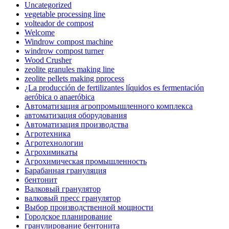
Uncategorized
vegetable processing line
volteador de compost
Welcome
Windrow compost machine
windrow compost turner
Wood Crusher
zeolite granules making line
zeolite pellets making pprocess
¿La producción de fertilizantes líquidos es fermentación
aeróbica o anaeróbica
Автоматизация агропромышленного комплекса
автоматизация оборудования
Автоматизация производства
Агротехника
Агротехнологии
Агрохимикаты
Агрохимическая промышленность
Барабанная грануляция
бентонит
Валковый гранулятор
валковый пресс гранулятор
Выбор производственной мощности
Городское планирование
гранулирование бентонита