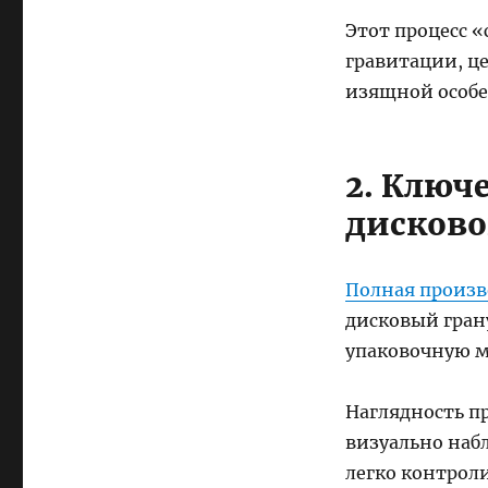
Этот процесс 
гравитации, ц
изящной особ
2. Ключ
дисково
Полная произв
дисковый грану
упаковочную м
Наглядность п
визуально набл
легко контроли