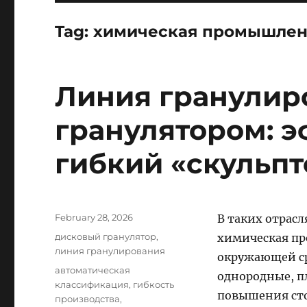
Tag:
химическая промышлен
Линия гранулир
гранулятором: 
гибкий «скульпт
Posted
February 28, 2026
В таких отрасл
on
Categories
дисковый гранулятор
,
химическая пр
линия гранулирования
окружающей ср
Tags
автоматическая
однородные, п
классификация
,
гибкость
повышения сто
производства
,