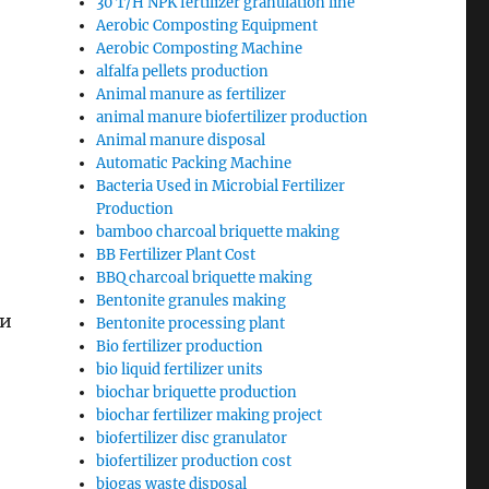
30 T/H NPK fertilizer granulation line
Aerobic Composting Equipment
Aerobic Composting Machine
alfalfa pellets production
Animal manure as fertilizer
animal manure biofertilizer production
Animal manure disposal
Automatic Packing Machine
Bacteria Used in Microbial Fertilizer
Production
bamboo charcoal briquette making
BB Fertilizer Plant Cost
BBQ charcoal briquette making
Bentonite granules making
 и
Bentonite processing plant
Bio fertilizer production
bio liquid fertilizer units
biochar briquette production
biochar fertilizer making project
biofertilizer disc granulator
biofertilizer production cost
biogas waste disposal