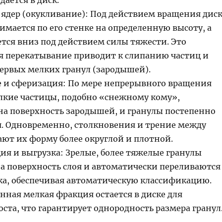
 ядер (окукливание): Под действием вращения дис
мается по его стенке на определенную высоту, а
ется вниз под действием силы тяжести. Это
 перекатывание приводит к слипанию частиц и
ервых мелких гранул (зародышей).
е и сферизация: По мере непрерывного вращения
елкие частицы, подобно «снежному кому»,
на поверхность зародышей, и гранулы постепенно
. Одновременно, столкновения и трение между
ают их форму более округлой и плотной.
ия и выгрузка: Зрелые, более тяжелые гранулы
а поверхность слоя и автоматически переливаются
ска, обеспечивая автоматическую классификацию.
нная мелкая фракция остается в диске для
ста, что гарантирует однородность размера гранул