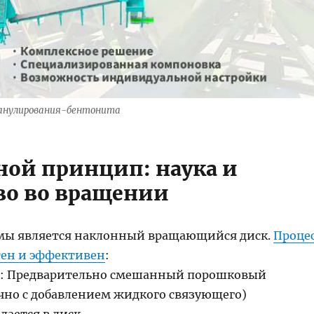
ранулирования-бентонита
вной принцип: наука и
во во вращении
мы является наклонный вращающийся диск.
Проце
тен и эффективен
:
ья: Предварительно смешанный порошковый
чно с добавлением жидкого связующего)
ается в диск.