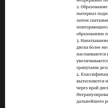
2. Образование
материал подни
затем скатыва
повторяющееся
образованию п
3. Накатывани
диска более м
наслаиваются 
увеличиваются
гранулами дел
4. Классификац
вытесняются н
через край ди
Негранулирова
дальнейшего ро