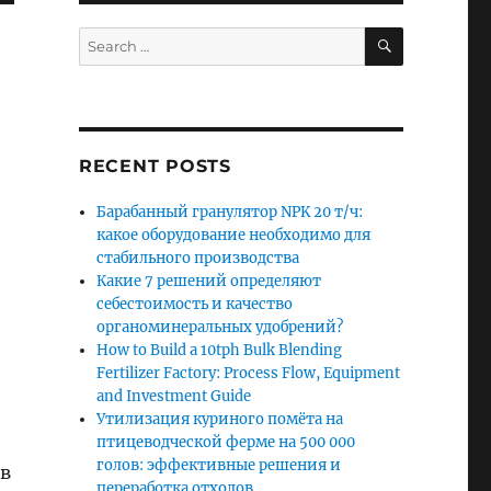
SEARCH
Search
for:
RECENT POSTS
Барабанный гранулятор NPK 20 т/ч:
какое оборудование необходимо для
стабильного производства
Какие 7 решений определяют
себестоимость и качество
органоминеральных удобрений?
How to Build a 10tph Bulk Blending
Fertilizer Factory: Process Flow, Equipment
and Investment Guide
Утилизация куриного помёта на
птицеводческой ферме на 500 000
голов: эффективные решения и
в
переработка отходов