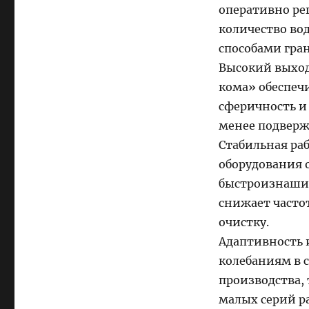
оперативно рег
количество во
способами гра
Высокий выход
кома» обеспеч
сферичность и
менее подвер
Стабильная ра
оборудования 
быстроизнашив
снижает часто
очистку.
Адаптивность 
колебаниям в с
производства,
малых серий р