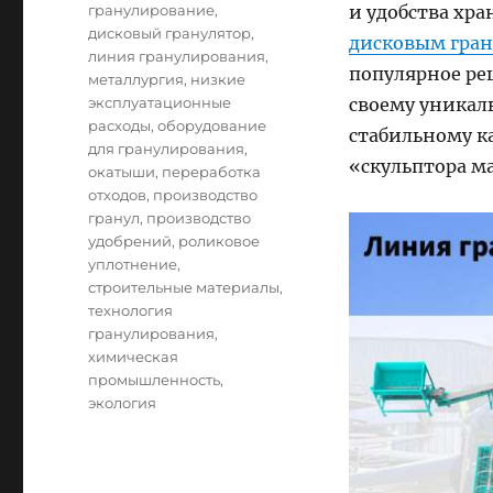
гранулирование
,
и удобства хр
дисковый гранулятор
,
дисковым гра
линия гранулирования
,
популярное реш
металлургия
,
низкие
эксплуатационные
своему уникал
расходы
,
оборудование
стабильному к
для гранулирования
,
«скульптора м
окатыши
,
переработка
отходов
,
производство
гранул
,
производство
удобрений
,
роликовое
уплотнение
,
строительные материалы
,
технология
гранулирования
,
химическая
промышленность
,
экология