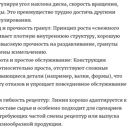
улируя угол наклона диска, скорость вращения,
ды. Это преимущество трудно достичь другими
нулирования.
 и прочность гранул: Принцип роста «снежного
ивает плотную внутреннюю структуру, хорошую
 высокую прочность на раздавливание, гранулы
жены измельчению.
бота и простое обслуживание: Конструкция
относительно проста, отсутствуют сложные
ающиеся детали (например, валки, формы), что
ту отказов и упрощает повседневное обслуживание
и гибкость рецептур: Линия хорошо адаптируется к
оставе сырья и особенно подходит для сценариев
 требующих частой смены рецептур или выпуска
азнообразной продукции.