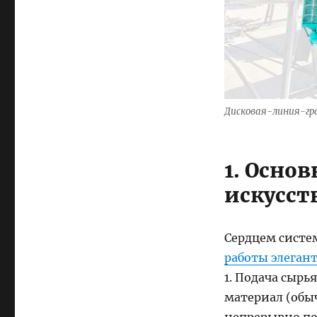
Дисковая-линия-г
1. Осно
искусст
Сердцем систе
работы элеган
1. Подача сыр
материал (обы
непрерывно под