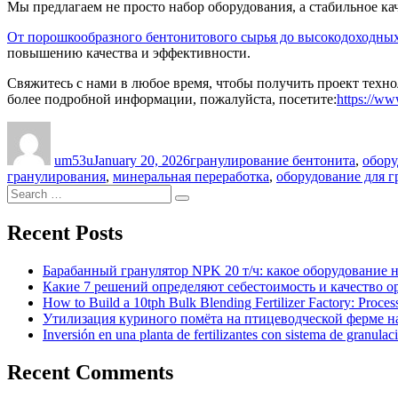
Мы предлагаем не просто набор оборудования, а стабильное 
От порошкообразного бентонитового сырья до высокодоходны
повышению качества и эффективности.
Свяжитесь с нами в любое время, чтобы получить проект техно
более подробной информации, пожалуйста, посетите:
https://ww
Author
Posted
Categories
on
um53u
January 20, 2026
гранулирование бентонита
,
обору
гранулирования
,
минеральная переработка
,
оборудование для 
Search
Search
for:
Recent Posts
Барабанный гранулятор NPK 20 т/ч: какое оборудование 
Какие 7 решений определяют себестоимость и качество 
How to Build a 10tph Bulk Blending Fertilizer Factory: Proce
Утилизация куриного помёта на птицеводческой ферме на
Inversión en una planta de fertilizantes con sistema de granulac
Recent Comments