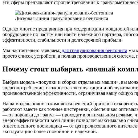
эти сферы предъявляют строгие требования к гранулометричес
Дисковая-линия-гранулирования-бентонита
Однако многие предприятия при модернизации мощностей или 
оборудование по частям или найти надежного партнера, спосо
эффективности, стабильности и долгосрочной прибыли.
Мы настоятельно заявляем:
для гранулирования бентонита
мы м
просто список устройств, а полная производственная система
Почему стоит выбирать «полный компл
Выбрав модель «покупки и сборки отдельных машин», вы может
энергопотребление, сложность в эксплуатации и обслуживании,
производственной эффективности, ограничивая вашу общую п
Наша модель полного комплекса решений призвана искоренить 
работают вместе как точные шестеренки, обеспечивая оптимал
— от порошка до гранул — проходит в оптимальном режиме, чт
энергоэффективности всей линии позволяет максимально снизи
ответственного поставщика — от централизованного интеллект
эксплуатацию более спокойной и надежной.