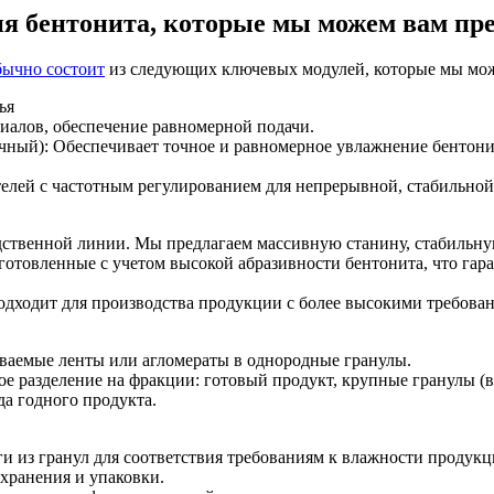
я бентонита, которые мы можем вам пр
бычно состоит
из следующих ключевых модулей, которые мы мож
ья
иалов, обеспечение равномерной подачи.
ный): Обеспечивает точное и равномерное увлажнение бентони
лей с частотным регулированием для непрерывной, стабильной 
одственной линии. Мы предлагаем массивную станину, стабиль
зготовленные с учетом высокой абразивности бентонита, что гар
дходит для производства продукции с более высокими требован
аемые ленты или агломераты в однородные гранулы.
азделение на фракции: готовый продукт, крупные гранулы (возв
а годного продукта.
 из гранул для соответствия требованиям к влажности продукц
хранения и упаковки.