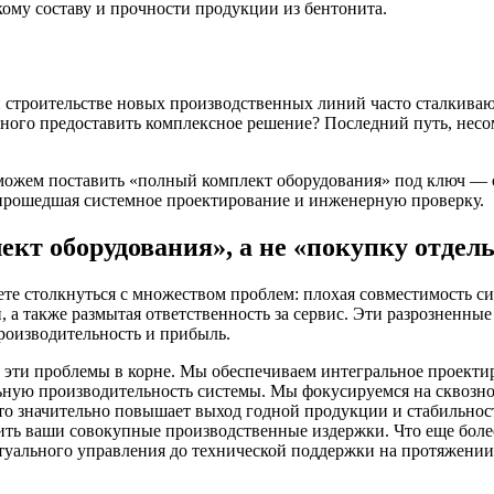
кому составу и прочности продукции из бентонита.
строительстве новых производственных линий часто сталкиваю
бного предоставить комплексное решение? Последний путь, нес
ожем поставить «полный комплект оборудования» под ключ — от
, прошедшая системное проектирование и инженерную проверку.
ект оборудования», а не «покупку отде
е столкнуться с множеством проблем: плохая совместимость си
 а также размытая ответственность за сервис. Эти разрозненные
роизводительность и прибыль.
эти проблемы в корне. Мы обеспечиваем интегральное проектиро
ьную производительность системы. Мы фокусируемся на сквозной
о значительно повышает выход годной продукции и стабильност
ть ваши совокупные производственные издержки. Что еще более
уального управления до технической поддержки на протяжении 