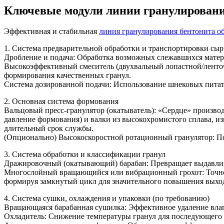
Ключевые модули линии гранулировани
Эффективная и стабильная
линия гранулирования бентонита о
1. Система предварительной обработки и транспортировки сыр
Дробление и подача: Обработка возможных слежавшихся матер
Высокоэффективный смеситель (двухвальный лопастной/ленточ
формирования качественных гранул.
Система дозированной подачи: Использование шнековых питате
2. Основная система формования
Вальцовый пресс-гранулятор (окатыватель): «Сердце» произв
давление формования) и валки из высокохромистого сплава, и
длительный срок службы.
(Опционально) Высокоскоростной ротационный гранулятор: По
3. Система обработки и классификации гранул
Дражировочный (окатывающий) барабан: Превращает выдавлив
Многослойный вращающийся или вибрационный грохот: Точное р
формируя замкнутый цикл для значительного повышения выход
4. Система сушки, охлаждения и упаковки (по требованию)
Вращающаяся барабанная сушилка: Эффективное удаление влаги
Охладитель: Снижение температуры гранул для последующего 