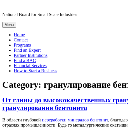
Skip
to
National Board for Small Scale Industries
content
Menu
Home
Contact
Programs
Find an Expert
Partner Institutions
Find a BAC
Financial Services
How to Start a Business
Category:
гранулирование бен
От глины до высококачественных гран
гранулирования бентонита
В области глубокой
переработки минералов бентонит
, благода
отраслях промышленности. Будь то металлургические окатыши