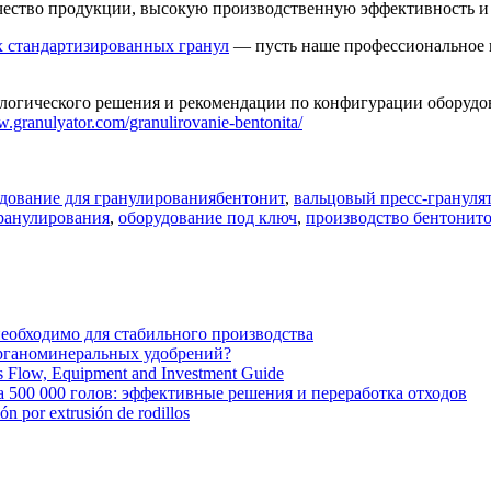
качество продукции, высокую производственную эффективность 
х стандартизированных гранул
— пусть наше профессиональное 
логического решения и рекомендации по конфигурации оборудова
w.granulyator.com/granulirovanie-bentonita/
Tags
дование для гранулирования
бентонит
,
вальцовый пресс-грануля
гранулирования
,
оборудование под ключ
,
производство бентонит
необходимо для стабильного производства
органоминеральных удобрений?
ss Flow, Equipment and Investment Guide
 500 000 голов: эффективные решения и переработка отходов
ión por extrusión de rodillos