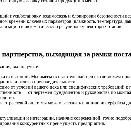
ю и точную фасовку готовой продукции в мешки.
ий пуск/остановку, взаимосвязь и блокировки безопасности вс
ном времени ключевых параметров (влажность, температура, давл
нализацию и автоматическую регулировку некоторых этапов.
 партнерства, выходящая за рамки пост
ания, вы получите:
жка испытаний: Мы имеем испытательный центр, где можем про
данные и отчет о производительности.
симо от условий вашего цеха или специфических требований к
ственность — от чертежей фундаментов и руководства по монтаж
одство.
на отраслевой опыт, мы можем заложить в линию интерфейсы дл
туализации и интеграции, наличие современной, точно подобр
мирования конкурентных преимуществ предприятия.