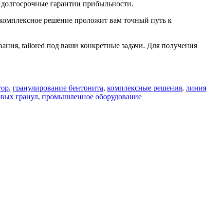
и долгосрочные гарантии прибыльности.
комплексное решение проложит вам точный путь к
ния, tailored под ваши конкретные задачи. Для получения
тор
,
гранулирование бентонита
,
комплексные решения
,
линия
овых гранул
,
промышленное оборудование