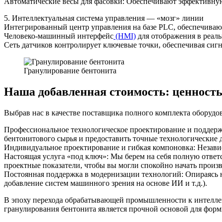
Автоматические весы для фасовки: Обеспечивают эффективну
5. Интеллектуальная система управления — «мозг» линии
Интегрированный центр управления на базе PLC, обеспечивающ
Человеко-машинный интерфейс
(HMI)
для отображения в реаль
Сеть датчиков контролирует ключевые точки, обеспечивая сиг
Гранулирование бентонита
Наша добавленная стоимость: ценность
Выбрав нас в качестве поставщика полного комплекта оборудов
Профессиональное технологическое проектирование и поддер
бентонитового сырья и предоставить точные технологические 
Индивидуальное проектирование и гибкая компоновка: Незави
Настоящая услуга «под ключ»: Мы берем на себя полную ответ
проектные показатели, чтобы вы могли спокойно начать произв
Постоянная поддержка в модернизации технологий: Опираясь 
добавление систем машинного зрения на основе ИИ и т.д.).
В эпоху перехода обрабатывающей промышленности к интеллек
гранулирования бентонита является прочной основой для фор