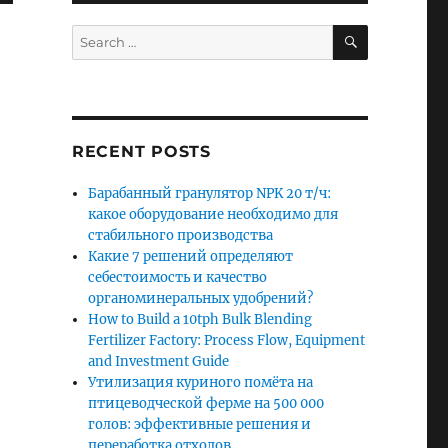
SEARCH
Search
for:
RECENT POSTS
Барабанный гранулятор NPK 20 т/ч:
какое оборудование необходимо для
стабильного производства
Какие 7 решений определяют
себестоимость и качество
органоминеральных удобрений?
How to Build a 10tph Bulk Blending
Fertilizer Factory: Process Flow, Equipment
and Investment Guide
Утилизация куриного помёта на
птицеводческой ферме на 500 000
голов: эффективные решения и
переработка отходов