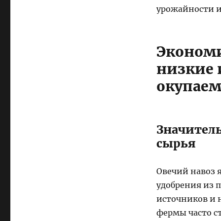
урожайности и
Экономи
низкие 
окупаем
Значител
сырья​
Овечий навоз 
удобрения из 
источников и 
фермы часто с