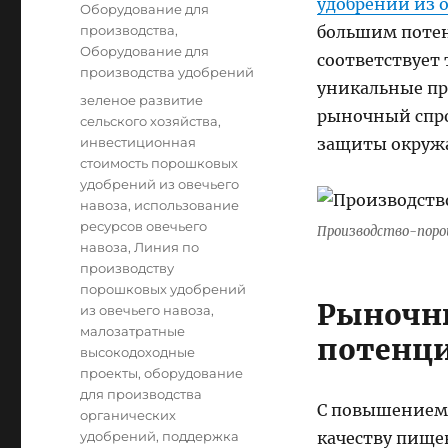
удобрений из о
Оборудование для
производства
,
большим потен
Оборудование для
соответствует
производства удобрений
уникальные пр
Tags
зеленое развитие
рыночный спро
сельского хозяйства
,
инвестиционная
защиты окружа
стоимость порошковых
удобрений из овечьего
навоза
,
использование
ресурсов овечьего
Производство-поро
навоза
,
Линия по
производству
порошковых удобрений
Рыночн
из овечьего навоза
,
малозатратные
потенци
высокодоходные
проекты
,
оборудование
для производства
С повышением 
органических
удобрений
,
поддержка
качеству пищев