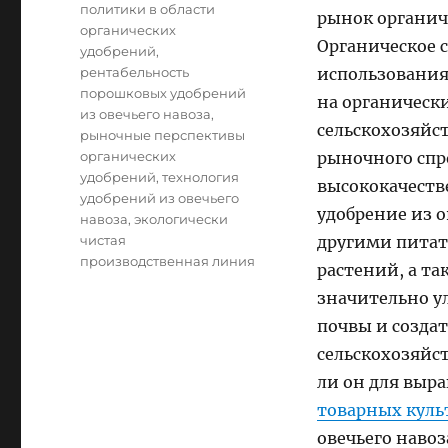
политики в области
рынок органич
органических
Органическое с
удобрений
,
рентабельность
использования
порошковых удобрений
на органическ
из овечьего навоза
,
сельскохозяйст
рыночные перспективы
органических
рыночного спро
удобрений
,
технология
высококачеств
удобрений из овечьего
удобрение из о
навоза
,
экологически
чистая
другими питат
производственная линия
растений, а т
значительно у
почвы и создат
сельскохозяйст
ли он для выр
товарных куль
овечьего наво