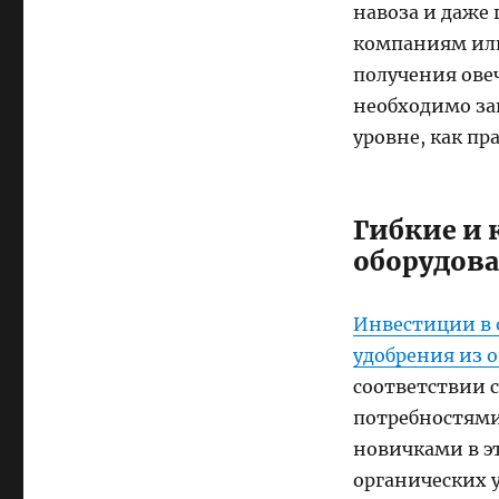
навоза и даже 
компаниям или
получения овеч
необходимо за
уровне, как пр
Гибкие и
оборудов
Инвестиции в 
удобрения из о
соответствии 
потребностями
новичками в э
органических 