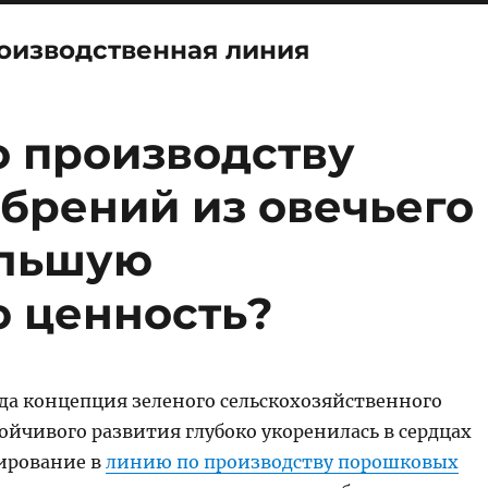
роизводственная линия
о производству
брений из овечьего
ольшую
 ценность?
гда концепция зеленого сельскохозяйственного
ойчивого развития глубоко укоренилась в сердцах
ирование в
линию по производству порошковых