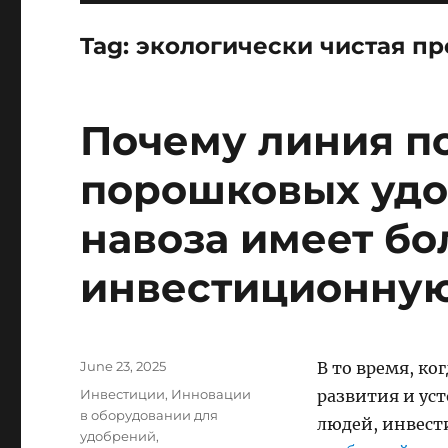
Tag:
экологически чистая п
Почему линия п
порошковых удо
навоза имеет б
инвестиционную
Posted
June 23, 2025
В то время, ко
on
Categories
Инвестиции
,
Инновации
развития и уст
в оборудовании для
людей, инвест
удобрений
,