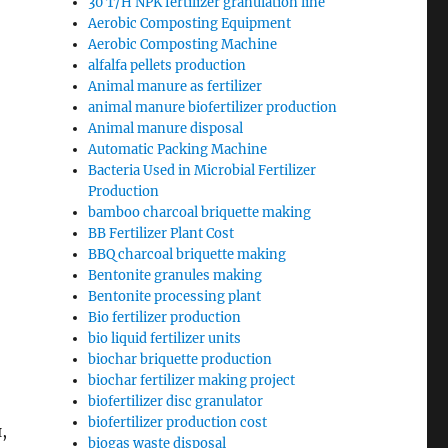
30 T/H NPK fertilizer granulation line
Aerobic Composting Equipment
Aerobic Composting Machine
alfalfa pellets production
Animal manure as fertilizer
animal manure biofertilizer production
Animal manure disposal
Automatic Packing Machine
Bacteria Used in Microbial Fertilizer
Production
bamboo charcoal briquette making
BB Fertilizer Plant Cost
BBQ charcoal briquette making
Bentonite granules making
Bentonite processing plant
Bio fertilizer production
bio liquid fertilizer units
biochar briquette production
biochar fertilizer making project
biofertilizer disc granulator
biofertilizer production cost
,
biogas waste disposal