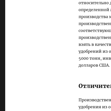
относительно д
определенной
производства 
производствен
соответствующ
производствен
взять в качес
удобрений из 
5000 тонн, инв
долларов США.
Отличите
Производствен
удобрения из о