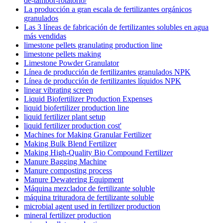
de-tambor-rotatorio/
La producción a gran escala de fertilizantes orgánicos
granulados
Las 3 líneas de fabricación de fertilizantes solubles en agua
más vendidas
limestone pellets granulating production line
limestone pellets making
Limestone Powder Granulator
Línea de producción de fertilizantes granulados NPK
Línea de producción de fertilizantes líquidos NPK
linear vibrating screen
Liquid Biofertilizer Production Expenses
liquid biofertilizer production line
liquid fertilizer plant setup
liquid fertilizer production cost'
Machines for Making Granular Fertilizer
Making Bulk Blend Fertilizer
Making High-Quality Bio Compound Fertilizer
Manure Bagging Machine
Manure composting process
Manure Dewatering Equipment
Máquina mezclador de fertilizante soluble
máquina trituradora de fertilizante soluble
microbial agent used in fertilizer production
mineral fertilizer production