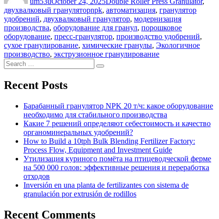
um53u
October 24, 2025
Double Roller Press Granulator
,
Tags
двухвалковый гранулятор
npk
,
автоматизация
,
гранулятор
удобрений
,
двухвалковый гранулятор
,
модернизация
производства
,
оборудование для гранул
,
порошковое
оборудование
,
пресс-гранулятор
,
производство удобрений
,
сухое гранулирование
,
химические гранулы
,
Экологичное
производство
,
экструзионное гранулирование
Search
Search
for:
Recent Posts
Барабанный гранулятор NPK 20 т/ч: какое оборудование
необходимо для стабильного производства
Какие 7 решений определяют себестоимость и качество
органоминеральных удобрений?
How to Build a 10tph Bulk Blending Fertilizer Factory:
Process Flow, Equipment and Investment Guide
Утилизация куриного помёта на птицеводческой ферме
на 500 000 голов: эффективные решения и переработка
отходов
Inversión en una planta de fertilizantes con sistema de
granulación por extrusión de rodillos
Recent Comments