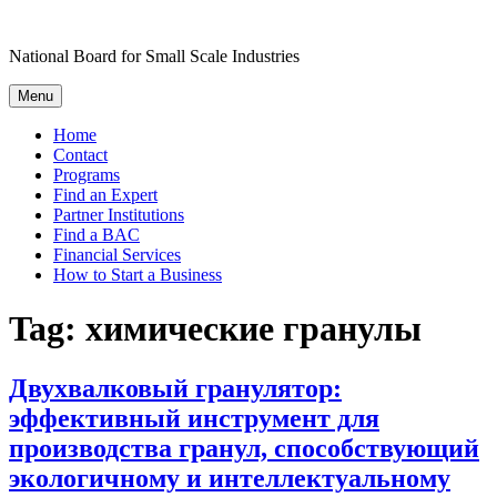
Skip
to
National Board for Small Scale Industries
content
Menu
Home
Contact
Programs
Find an Expert
Partner Institutions
Find a BAC
Financial Services
How to Start a Business
Tag:
химические гранулы
Двухвалковый гранулятор:
эффективный инструмент для
производства гранул, способствующий
экологичному и интеллектуальному