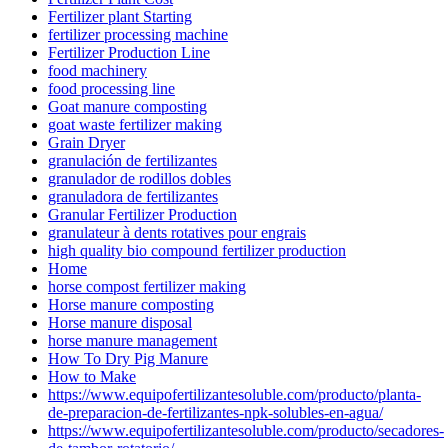
Fertilizer plant Starting
fertilizer processing machine
Fertilizer Production Line
food machinery
food processing line
Goat manure composting
goat waste fertilizer making
Grain Dryer
granulación de fertilizantes
granulador de rodillos dobles
granuladora de fertilizantes
Granular Fertilizer Production
granulateur à dents rotatives pour engrais
high quality bio compound fertilizer production
Home
horse compost fertilizer making
Horse manure composting
Horse manure disposal
horse manure management
How To Dry Pig Manure
How to Make
https://www.equipofertilizantesoluble.com/producto/planta-
de-preparacion-de-fertilizantes-npk-solubles-en-agua/
https://www.equipofertilizantesoluble.com/producto/secadores-