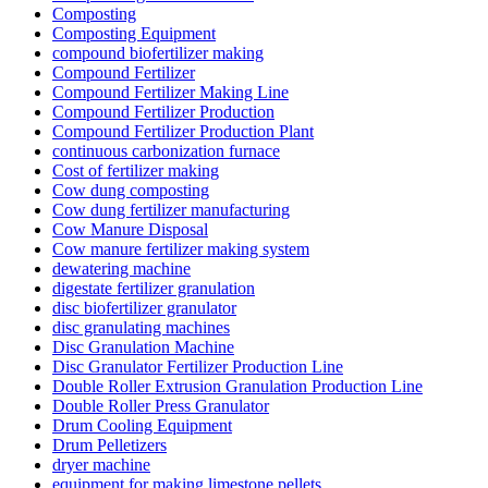
Composting
Composting Equipment
compound biofertilizer making
Compound Fertilizer
Compound Fertilizer Making Line
Compound Fertilizer Production
Compound Fertilizer Production Plant
continuous carbonization furnace
Cost of fertilizer making
Cow dung composting
Cow dung fertilizer manufacturing
Cow Manure Disposal
Cow manure fertilizer making system
dewatering machine
digestate fertilizer granulation
disc biofertilizer granulator
disc granulating machines
Disc Granulation Machine
Disc Granulator Fertilizer Production Line
Double Roller Extrusion Granulation Production Line
Double Roller Press Granulator
Drum Cooling Equipment
Drum Pelletizers
dryer machine
equipment for making limestone pellets