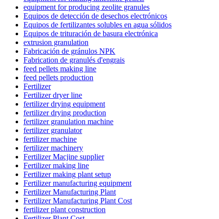
equipment for producing zeolite granules
Equipos de detección de desechos electrónicos
Equipos de fertilizantes solubles en agua sólidos
Equipos de trituración de basura electrónica
extrusion granulation
Fabricación de gránulos NPK
Fabrication de granulés d'engrais
feed pellets making line
feed pellets production
Fertilizer
Fertilizer dryer line
fertilizer drying equipment
fertilizer drying production
fertilizer granulation machine
fertilizer granulator
fertilizer machine
fertilizer machinery
Fertilizer Macjine supplier
Fertilizer making line
Fertilizer making plant setup
Fertilizer manufacturing equipment
Fertilizer Manufacturing Plant
Fertilizer Manufacturing Plant Cost
fertilizer plant construction
Fertilizer Plant Cost