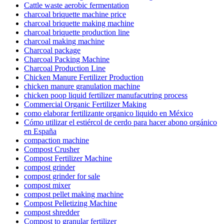
Cattle waste aerobic fermentation
charcoal briquette machine price
charcoal briquette making machine
charcoal briquette production line
charcoal making machine
Charcoal package
Charcoal Packing Machine
Charcoal Production Line
Chicken Manure Fertilizer Production
chicken manure granulation machine
chicken poop liquid fertilizer manufacutring process
Commercial Organic Fertilizer Making
como elaborar fertilizante organico liquido en México
Cómo utilizar el estiércol de cerdo para hacer abono orgánico
en España
compaction machine
Compost Crusher
Compost Fertilizer Machine
compost grinder
compost grinder for sale
compost mixer
compost pellet making machine
Compost Pelletizing Machine
compost shredder
Compost to granular fertilizer