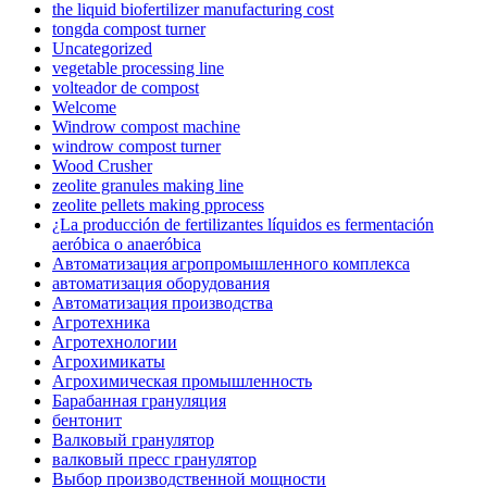
the liquid biofertilizer manufacturing cost
tongda compost turner
Uncategorized
vegetable processing line
volteador de compost
Welcome
Windrow compost machine
windrow compost turner
Wood Crusher
zeolite granules making line
zeolite pellets making pprocess
¿La producción de fertilizantes líquidos es fermentación
aeróbica o anaeróbica
Автоматизация агропромышленного комплекса
автоматизация оборудования
Автоматизация производства
Агротехника
Агротехнологии
Агрохимикаты
Агрохимическая промышленность
Барабанная грануляция
бентонит
Валковый гранулятор
валковый пресс гранулятор
Выбор производственной мощности