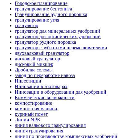
Городское планирование
гранулирование бентонита
Гранулирование рудного порошка
гранулирование угля
гранулятор
гранулятор для минеральных удобрений
гранулятор для органических удобрений
гранулятор рудного порошка
гранулятор с зубчатыми перемешивателями
двухвалковый гранулятор
дисковый гранулятор
дисковый микшер
Дробилка соломы
завод по переработке навоза
Инвестиции
Инновации в зоотоварах
Инновации в оборудовании для удобрений
Коммерческие возможности
компостирование
компостная машина
куриный помёт
Линии NPK
линия валкового гранулирования
линия гранулирования
линия по производству комплексных удобрений