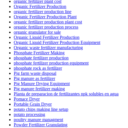
organic fertilizer plant cost
Organic Fertilizer Production
organic fertilizer production line
Organic Fertilizer Production Plant
organic fertilizer production plant cost
organic fertilizer production process
organic granulator for sale
Organic Liquid Fertilizer Production
Organic Liquid Fertilizer Production Equipment
Organic waste fertilizer manufacturing
Phosphate Fertilizer Making
phosphate fertilizer production
phosphate fertilizer production equipment
phosphate rock as fertilizer
Pig farm waste disposal
Pig manure as fertilizer
Pig Manure Drying Equipment
Pig manure fertilizer making
Planta de preparacion de fertilizantes npk solubles en agua
Pomace Dryer
Portable Grain Dryer
potato chips making line setup
potato processing
poultry manure managment
Powder Fertilizer Granulating