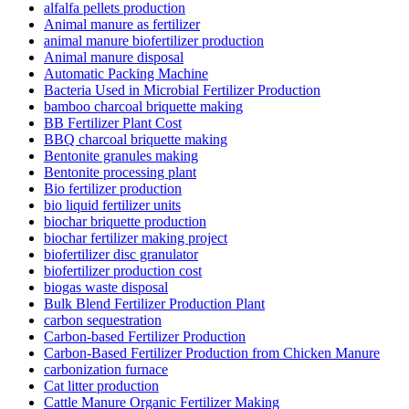
alfalfa pellets production
Animal manure as fertilizer
animal manure biofertilizer production
Animal manure disposal
Automatic Packing Machine
Bacteria Used in Microbial Fertilizer Production
bamboo charcoal briquette making
BB Fertilizer Plant Cost
BBQ charcoal briquette making
Bentonite granules making
Bentonite processing plant
Bio fertilizer production
bio liquid fertilizer units
biochar briquette production
biochar fertilizer making project
biofertilizer disc granulator
biofertilizer production cost
biogas waste disposal
Bulk Blend Fertilizer Production Plant
carbon sequestration
Carbon-based Fertilizer Production
Carbon-Based Fertilizer Production from Chicken Manure
carbonization furnace
Cat litter production
Cattle Manure Organic Fertilizer Making