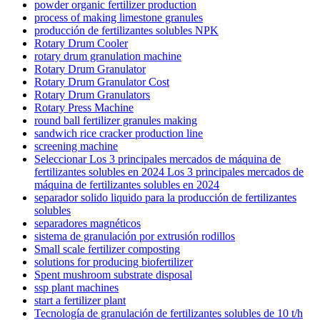
powder organic fertilizer production
process of making limestone granules
producción de fertilizantes solubles NPK
Rotary Drum Cooler
rotary drum granulation machine
Rotary Drum Granulator
Rotary Drum Granulator Cost
Rotary Drum Granulators
Rotary Press Machine
round ball fertilizer granules making
sandwich rice cracker production line
screening machine
Seleccionar Los 3 principales mercados de máquina de
fertilizantes solubles en 2024 Los 3 principales mercados de
máquina de fertilizantes solubles en 2024
separador solido liquido para la producción de fertilizantes
solubles
separadores magnéticos
sistema de granulación por extrusión rodillos
Small scale fertilizer composting
solutions for producing biofertilizer
Spent mushroom substrate disposal
ssp plant machines
start a fertilizer plant
Tecnología de granulación de fertilizantes solubles de 10 t/h