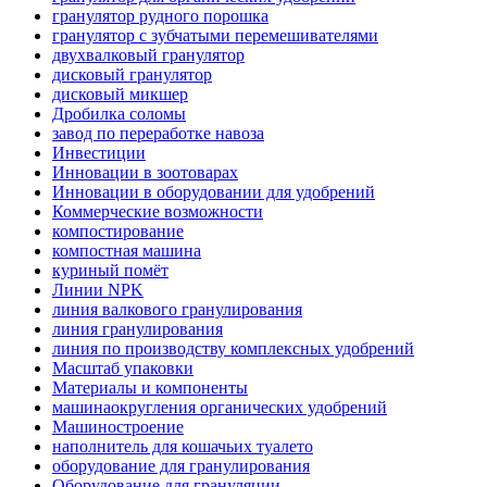
гранулятор рудного порошка
гранулятор с зубчатыми перемешивателями
двухвалковый гранулятор
дисковый гранулятор
дисковый микшер
Дробилка соломы
завод по переработке навоза
Инвестиции
Инновации в зоотоварах
Инновации в оборудовании для удобрений
Коммерческие возможности
компостирование
компостная машина
куриный помёт
Линии NPK
линия валкового гранулирования
линия гранулирования
линия по производству комплексных удобрений
Масштаб упаковки
Материалы и компоненты
машинаокругления органических удобрений
Машиностроение
наполнитель для кошачьих туалето
оборудование для гранулирования
Оборудование для грануляции