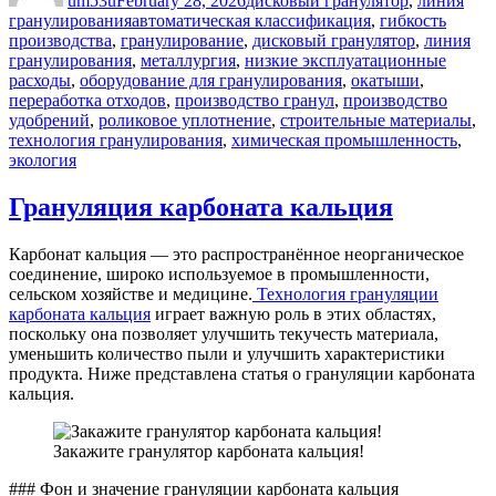
um53u
February 28, 2026
дисковый гранулятор
,
линия
Tags
гранулирования
автоматическая классификация
,
гибкость
производства
,
гранулирование
,
дисковый гранулятор
,
линия
гранулирования
,
металлургия
,
низкие эксплуатационные
расходы
,
оборудование для гранулирования
,
окатыши
,
переработка отходов
,
производство гранул
,
производство
удобрений
,
роликовое уплотнение
,
строительные материалы
,
технология гранулирования
,
химическая промышленность
,
экология
Грануляция карбоната кальция
Карбонат кальция — это распространённое неорганическое
соединение, широко используемое в промышленности,
сельском хозяйстве и медицине.
Технология грануляции
карбоната кальция
играет важную роль в этих областях,
поскольку она позволяет улучшить текучесть материала,
уменьшить количество пыли и улучшить характеристики
продукта. Ниже представлена статья о грануляции карбоната
кальция.
Закажите гранулятор карбоната кальция!
### Фон и значение грануляции карбоната кальция