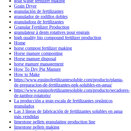
goat waste fertilizer making
Grain Dryer
granulación de fertilizantes
granulador de rodillos dobles
granuladora de fertilizantes
Granular Fertilizer Production
granulateur à dents rotatives pour engrais
high quality bio compound fertilizer production
Home
horse compost fertilizer making
Horse manure composting
Horse manure disposal
horse manure management
How To Dry Pig Manure
How to Make
https://www.equipofertilizantesoluble.com/producto/planta-
de-preparacion-de-fertilizantes-npk-solubles-en-agua/
https://www.equipofertilizantesoluble.com/producto/secadores-
de-tambor-rotatorio/
La producción a gran escala de fertilizantes orgánicos
granulados
Las 3 líneas de fabricación de fertilizantes solubles en agua
más vendidas
limestone pellets granulating production line
limestone pellets making