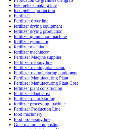
Fabrication de granulés d'engrais
feed pellets making line
feed pellets production
Fertilizer
Fertilizer dryer line
fertilizer drying equipment
fertilizer drying production
fertilizer granulation machine
fertilizer granulator
fertilizer machine
fertilizer machinery
Fertilizer Macjine supplier
Fertilizer making line
Fertilizer making plant setup
Fertilizer manufacturing equipment
Fertilizer Manufacturing Plant
Fertilizer Manufacturing Plant Cost
fertilizer plant construction
Fertilizer Plant Cost
Fertilizer plant Starting
fertilizer processing machine
Fertilizer Production Line
food machinery
food processing line
Goat manure composting