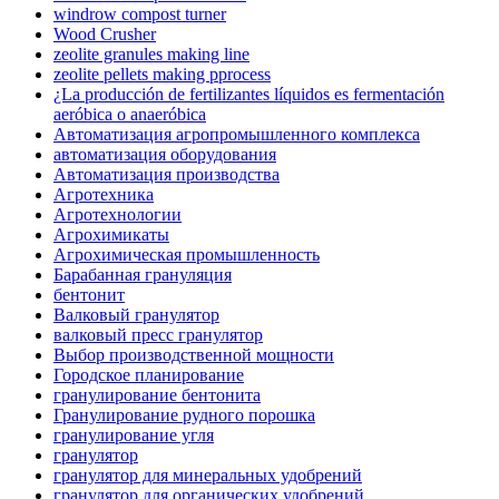
windrow compost turner
Wood Crusher
zeolite granules making line
zeolite pellets making pprocess
¿La producción de fertilizantes líquidos es fermentación
aeróbica o anaeróbica
Автоматизация агропромышленного комплекса
автоматизация оборудования
Автоматизация производства
Агротехника
Агротехнологии
Агрохимикаты
Агрохимическая промышленность
Барабанная грануляция
бентонит
Валковый гранулятор
валковый пресс гранулятор
Выбор производственной мощности
Городское планирование
гранулирование бентонита
Гранулирование рудного порошка
гранулирование угля
гранулятор
гранулятор для минеральных удобрений
гранулятор для органических удобрений