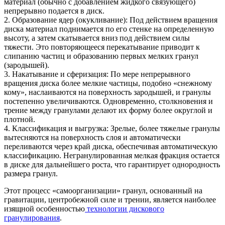
материал (обычно с добавлением жидкого связующего)
непрерывно подается в диск.
2. Образование ядер (окукливание): Под действием вращения
диска материал поднимается по его стенке на определенную
высоту, а затем скатывается вниз под действием силы
тяжести. Это повторяющееся перекатывание приводит к
слипанию частиц и образованию первых мелких гранул
(зародышей).
3. Накатывание и сферизация: По мере непрерывного
вращения диска более мелкие частицы, подобно «снежному
кому», наслаиваются на поверхность зародышей, и гранулы
постепенно увеличиваются. Одновременно, столкновения и
трение между гранулами делают их форму более округлой и
плотной.
4. Классификация и выгрузка: Зрелые, более тяжелые гранулы
вытесняются на поверхность слоя и автоматически
переливаются через край диска, обеспечивая автоматическую
классификацию. Негранулированная мелкая фракция остается
в диске для дальнейшего роста, что гарантирует однородность
размера гранул.
Этот процесс «самоорганизации» гранул, основанный на
гравитации, центробежной силе и трении, является наиболее
изящной особенностью
технологии дискового
гранулирования
.