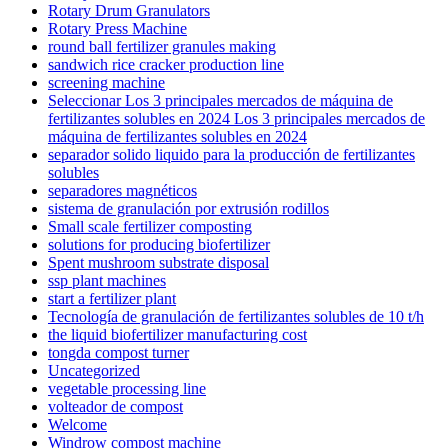
Rotary Drum Granulators
Rotary Press Machine
round ball fertilizer granules making
sandwich rice cracker production line
screening machine
Seleccionar Los 3 principales mercados de máquina de
fertilizantes solubles en 2024 Los 3 principales mercados de
máquina de fertilizantes solubles en 2024
separador solido liquido para la producción de fertilizantes
solubles
separadores magnéticos
sistema de granulación por extrusión rodillos
Small scale fertilizer composting
solutions for producing biofertilizer
Spent mushroom substrate disposal
ssp plant machines
start a fertilizer plant
Tecnología de granulación de fertilizantes solubles de 10 t/h
the liquid biofertilizer manufacturing cost
tongda compost turner
Uncategorized
vegetable processing line
volteador de compost
Welcome
Windrow compost machine