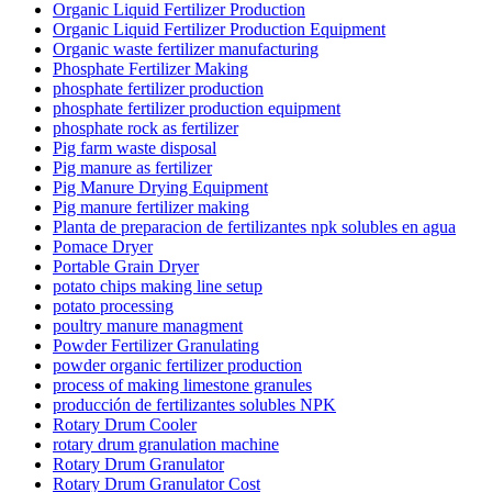
Organic Liquid Fertilizer Production
Organic Liquid Fertilizer Production Equipment
Organic waste fertilizer manufacturing
Phosphate Fertilizer Making
phosphate fertilizer production
phosphate fertilizer production equipment
phosphate rock as fertilizer
Pig farm waste disposal
Pig manure as fertilizer
Pig Manure Drying Equipment
Pig manure fertilizer making
Planta de preparacion de fertilizantes npk solubles en agua
Pomace Dryer
Portable Grain Dryer
potato chips making line setup
potato processing
poultry manure managment
Powder Fertilizer Granulating
powder organic fertilizer production
process of making limestone granules
producción de fertilizantes solubles NPK
Rotary Drum Cooler
rotary drum granulation machine
Rotary Drum Granulator
Rotary Drum Granulator Cost