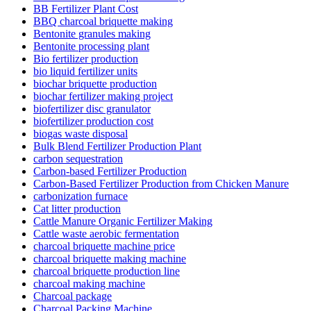
BB Fertilizer Plant Cost
BBQ charcoal briquette making
Bentonite granules making
Bentonite processing plant
Bio fertilizer production
bio liquid fertilizer units
biochar briquette production
biochar fertilizer making project
biofertilizer disc granulator
biofertilizer production cost
biogas waste disposal
Bulk Blend Fertilizer Production Plant
carbon sequestration
Carbon-based Fertilizer Production
Carbon-Based Fertilizer Production from Chicken Manure
carbonization furnace
Cat litter production
Cattle Manure Organic Fertilizer Making
Cattle waste aerobic fermentation
charcoal briquette machine price
charcoal briquette making machine
charcoal briquette production line
charcoal making machine
Charcoal package
Charcoal Packing Machine