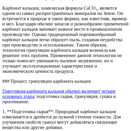
Карбонат кальция, химическая формула CaCO₃, является
одним из самых распространённых минералов на Земле. Он
встречается в природе в таких формах, как известняк, мрамор
и мел. Благодаря обилию запасов и разнообразию применений
карбонат кальция занимает важное место в промышленном
производстве. Однако традиционный порошкообразный
карбонат кальция легко образует пыль, создавая неудобства
при производстве и использовании. Таким образом,
технология грануляции карбоната кальция возникла как
решение этих проблем. Применение данной технологии не
только помогает уменьшить пылевое загрязнение, но и
улучшает эксплуатационные характеристики и
экономическую ценность продукта.
### Процесс грануляции карбоната кальция
Грануляция карбоната кальция обычно включает четыре
основных этапа
: подготовка сырья, грануляция, сушка и
просеивание.
1. **Подготовка сырья**: Природный карбонат кальция
измельчается и дробится до нужной степени тонкости. Для
улучшения свойств гранул могут добавляться связующие
вещества или другие добавки.