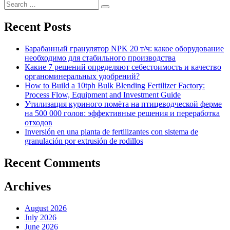
Search
Search
for:
Recent Posts
Барабанный гранулятор NPK 20 т/ч: какое оборудование
необходимо для стабильного производства
Какие 7 решений определяют себестоимость и качество
органоминеральных удобрений?
How to Build a 10tph Bulk Blending Fertilizer Factory:
Process Flow, Equipment and Investment Guide
Утилизация куриного помёта на птицеводческой ферме
на 500 000 голов: эффективные решения и переработка
отходов
Inversión en una planta de fertilizantes con sistema de
granulación por extrusión de rodillos
Recent Comments
Archives
August 2026
July 2026
June 2026