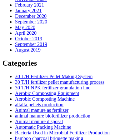
February 2021
January 2021
December 2020
September 2020
May 2020
April 2020
October 2019
September 2019
August 2019
Categories
30 T/H Fertilizer Pellet Making System
30 T/H fertilizer pellet manufacturing process
30 T/H NPK fertilizer granulation line
Aerobic Composting Equipment
Aerobic Composting Machine
alfalfa pellets production
Animal manure as fertilizer
animal manure biofertilizer production
Animal manure disposal
Automatic Packing Machine
Bacteria Used in Microbial Fertilizer Production
bamboo charcoal briquette making