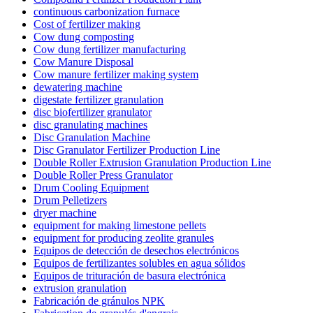
continuous carbonization furnace
Cost of fertilizer making
Cow dung composting
Cow dung fertilizer manufacturing
Cow Manure Disposal
Cow manure fertilizer making system
dewatering machine
digestate fertilizer granulation
disc biofertilizer granulator
disc granulating machines
Disc Granulation Machine
Disc Granulator Fertilizer Production Line
Double Roller Extrusion Granulation Production Line
Double Roller Press Granulator
Drum Cooling Equipment
Drum Pelletizers
dryer machine
equipment for making limestone pellets
equipment for producing zeolite granules
Equipos de detección de desechos electrónicos
Equipos de fertilizantes solubles en agua sólidos
Equipos de trituración de basura electrónica
extrusion granulation
Fabricación de gránulos NPK