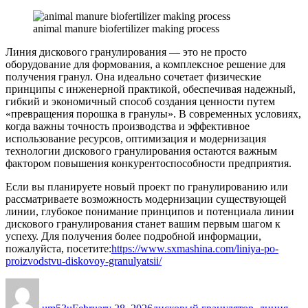
animal manure biofertilizer making process
Линия дискового гранулирования — это не просто
оборудование для формования, а комплексное решение для
получения гранул. Она идеально сочетает физические
принципы с инженерной практикой, обеспечивая надежный,
гибкий и экономичный способ создания ценности путем
«превращения порошка в гранулы». В современных условиях,
когда важны точность производства и эффективное
использование ресурсов, оптимизация и модернизация
технологии дискового гранулирования остаются важным
фактором повышения конкурентоспособности предприятия.
Если вы планируете новый проект по гранулированию или
рассматриваете возможность модернизации существующей
линии, глубокое понимание принципов и потенциала линии
дискового гранулирования станет вашим первым шагом к
успеху. Для получения более подробной информации,
пожалуйста, посетите:
https://www.sxmashina.com/liniya-po-
proizvodstvu-diskovoy-granulyatsii/
Author
Posted
Categories
on