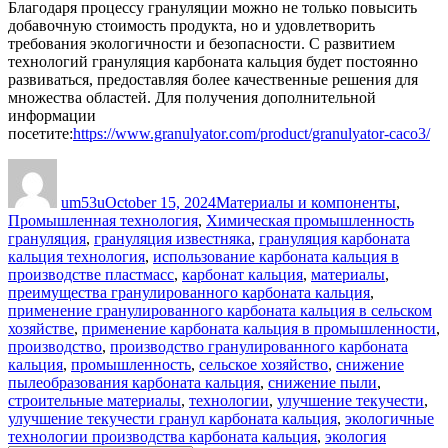
Благодаря процессу грануляции можно не только повысить
добавочную стоимость продукта, но и удовлетворить
требования экологичности и безопасности. С развитием
технологий грануляция карбоната кальция будет постоянно
развиваться, предоставляя более качественные решения для
множества областей. Для получения дополнительной
информации
посетите:
https://www.granulyator.com/product/granulyator-caco3/
Author
Posted
Categories
on
um53u
October 15, 2024
Материалы и компоненты
,
Tags
Промышленная технология
,
Химическая промышленность
грануляция
,
грануляция известняка
,
грануляция карбоната
кальция технология
,
использование карбоната кальция в
производстве пластмасс
,
карбонат кальция
,
материалы
,
преимущества гранулированного карбоната кальция
,
применение гранулированного карбоната кальция в сельском
хозяйстве
,
применение карбоната кальция в промышленности
,
производство
,
производство гранулированного карбоната
кальция
,
промышленность
,
сельское хозяйство
,
снижение
пылеобразования карбоната кальция
,
снижение пыли
,
строительные материалы
,
технологии
,
улучшение текучести
,
улучшение текучести гранул карбоната кальция
,
экологичные
технологии производства карбоната кальция
,
экология