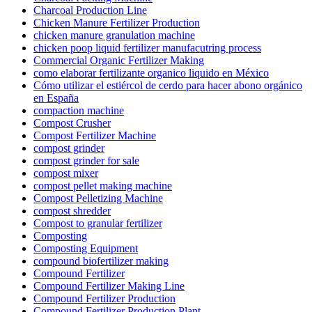
Charcoal Production Line
Chicken Manure Fertilizer Production
chicken manure granulation machine
chicken poop liquid fertilizer manufacutring process
Commercial Organic Fertilizer Making
como elaborar fertilizante organico liquido en México
Cómo utilizar el estiércol de cerdo para hacer abono orgánico
en España
compaction machine
Compost Crusher
Compost Fertilizer Machine
compost grinder
compost grinder for sale
compost mixer
compost pellet making machine
Compost Pelletizing Machine
compost shredder
Compost to granular fertilizer
Composting
Composting Equipment
compound biofertilizer making
Compound Fertilizer
Compound Fertilizer Making Line
Compound Fertilizer Production
Compound Fertilizer Production Plant