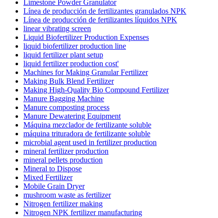
Limestone Powder Granulator
Línea de producción de fertilizantes granulados NPK
Línea de producción de fertilizantes líquidos NPK
linear vibrating screen
Liquid Biofertilizer Production Expenses
liquid biofertilizer production line
liquid fertilizer plant setup
liquid fertilizer production cost'
Machines for Making Granular Fertilizer
Making Bulk Blend Fertilizer
Making High-Quality Bio Compound Fertilizer
Manure Bagging Machine
Manure composting process
Manure Dewatering Equipment
Máquina mezclador de fertilizante soluble
máquina trituradora de fertilizante soluble
microbial agent used in fertilizer production
mineral fertilizer production
mineral pellets production
Mineral to Dispose
Mixed Fertilizer
Mobile Grain Dryer
mushroom waste as fertilizer
Nitrogen fertilizer making
Nitrogen NPK fertilizer manufacturing