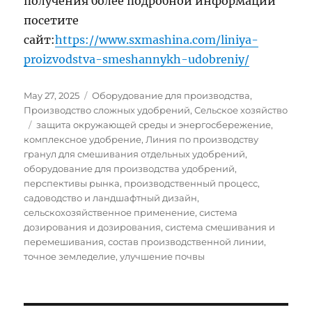
получения более подробной информации
посетите
сайт:
https://www.sxmashina.com/liniya-
proizvodstva-smeshannykh-udobreniy/
Posted
Categories
May 27, 2025
Оборудование для производства
,
on
Производство сложных удобрений
,
Сельское хозяйство
Tags
защита окружающей среды и энергосбережение
,
комплексное удобрение
,
Линия по производству
гранул для смешивания отдельных удобрений
,
оборудование для производства удобрений
,
перспективы рынка
,
производственный процесс
,
садоводство и ландшафтный дизайн
,
сельскохозяйственное применение
,
система
дозирования и дозирования
,
система смешивания и
перемешивания
,
состав производственной линии
,
точное земледелие
,
улучшение почвы