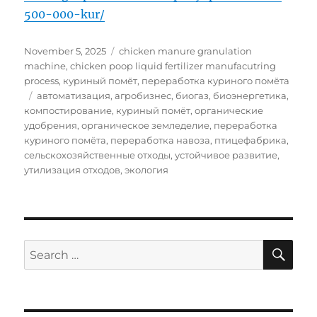
500-000-kur/
Posted
Categories
November 5, 2025
chicken manure granulation
on
machine
,
chicken poop liquid fertilizer manufacutring
process
,
куриный помёт
,
переработка куриного помёта
Tags
автоматизация
,
агробизнес
,
биогаз
,
биоэнергетика
,
компостирование
,
куриный помёт
,
органические
удобрения
,
органическое земледелие
,
переработка
куриного помёта
,
переработка навоза
,
птицефабрика
,
сельскохозяйственные отходы
,
устойчивое развитие
,
утилизация отходов
,
экология
SE
Search
for: