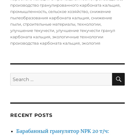
производство гранулированного карбоната кальция
,
промышленность
,
сельское хозяйство
,
снижение
пылеобразования карбоната кальция
,
снижение
пыли
,
строительные материалы
,
технологии
,
улучшение текучести
,
улучшение текучести гранул
карбоната кальция
,
экологичные технологии
производства карбоната кальция
,
экология
SE
Search
for:
RECENT POSTS
Барабанный гранулятор NPK 20 т/ч: