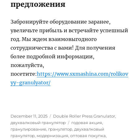
предложения
Забронируйте оборудование заранее,
увеличьте прибыль и встречайте успешный
год. Мы ждем взаимовыгодного
сотрудничества с вами! Для получения
более подробной информации,
пожалуйста,
посетите:
https://www.sxmashina.com/rolikov
yy-granulyator/
Posted
Categories
December 11, 2025
Double Roller Press Granulator
,
on
Tags
двухвалковый гранулятор
годовая акция
,
гранулирование
,
гранулятор
,
двухвалковый
гранулятор
,
модернизация
,
оптовая покупка
,