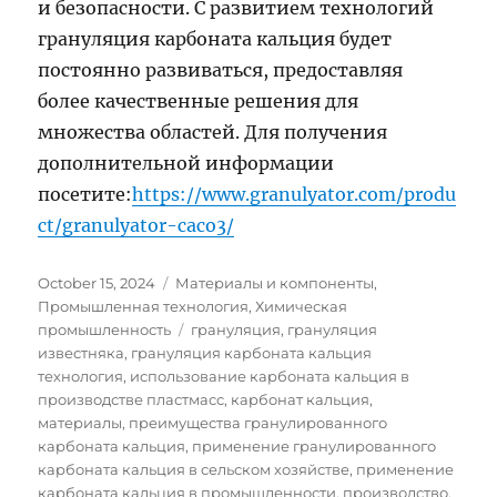
и безопасности. С развитием технологий
грануляция карбоната кальция будет
постоянно развиваться, предоставляя
более качественные решения для
множества областей. Для получения
дополнительной информации
посетите:
https://www.granulyator.com/produ
ct/granulyator-caco3/
Posted
Categories
October 15, 2024
Материалы и компоненты
,
on
Промышленная технология
,
Химическая
Tags
промышленность
грануляция
,
грануляция
известняка
,
грануляция карбоната кальция
технология
,
использование карбоната кальция в
производстве пластмасс
,
карбонат кальция
,
материалы
,
преимущества гранулированного
карбоната кальция
,
применение гранулированного
карбоната кальция в сельском хозяйстве
,
применение
карбоната кальция в промышленности
,
производство
,