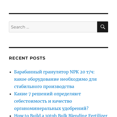
SE
Search
for:
RECENT POSTS
Барабанный гранулятор NPK 20 т/ч:
какое оборудование необходимо для
стабильного производства
Какие 7 решений определяют
себестоимость и качество
органоминеральных удобрений?
How to Build a 10tph Bulk Blending Fertilizer