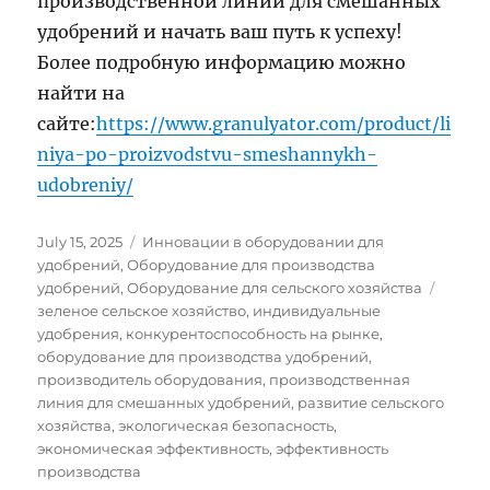
производственной линии для смешанных
удобрений и начать ваш путь к успеху!
Более подробную информацию можно
найти на
сайте:
https://www.granulyator.com/product/li
niya-po-proizvodstvu-smeshannykh-
udobreniy/
Posted
Categories
July 15, 2025
Инновации в оборудовании для
on
удобрений
,
Оборудование для производства
Tags
удобрений
,
Оборудование для сельского хозяйства
зеленое сельское хозяйство
,
индивидуальные
удобрения
,
конкурентоспособность на рынке
,
оборудование для производства удобрений
,
производитель оборудования
,
производственная
линия для смешанных удобрений
,
развитие сельского
хозяйства
,
экологическая безопасность
,
экономическая эффективность
,
эффективность
производства