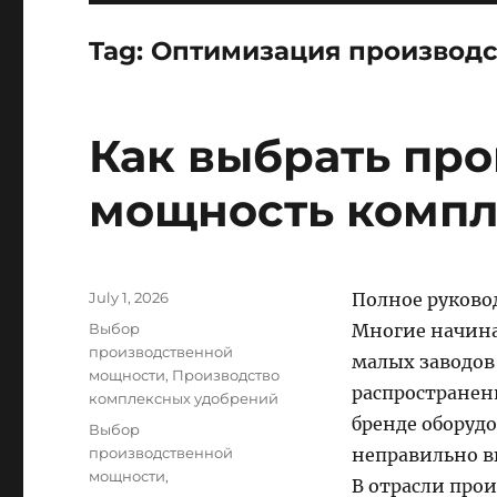
Tag:
Оптимизация производс
Как выбрать пр
мощность компл
Posted
July 1, 2026
Полное руково
on
Categories
Выбор
Многие начин
производственной
малых заводов
мощности
,
Производство
распространен
комплексных удобрений
бренде оборуд
Tags
Выбор
производственной
неправильно 
мощности
,
В отрасли про