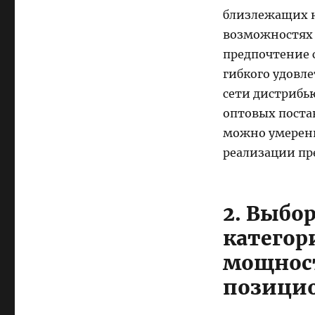
близлежащих н
возможностях 
предпочтение 
гибкого удовл
сети дистрибью
оптовых поста
можно умеренн
реализации пр
2. Выбо
категор
мощност
позици