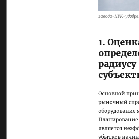
завода-NPK-удобр
1. Оцен
определ
радиусу
субъект
Основной при
рыночный спро
оборудование 
Планирование 
является неэф
убытков начин