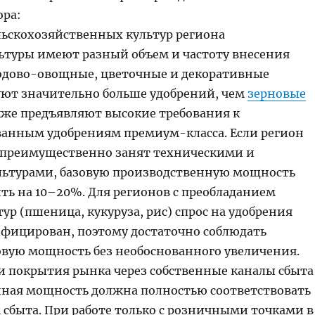
ора:
ельскохозяйственных культур региона
ьтуры имеют разный объем и частоту внесения
одово-овощные, цветочные и декоративные
уют значительно больше удобрений, чем
зерновые
акже предъявляют высокие требования к
анным удобрениям премиум-класса. Если регион
преимущественно занят техническими и
ьтурами, базовую производственную мощность
ь на 10–20%. Для регионов с преобладанием
ур (пшеница, кукуруза, рис) спрос на удобрения
ифицирован, поэтому достаточно соблюдать
овую мощность без необоснованного увеличения.
и покрытия рынка через собственные каналы сбыта
ная мощность должна полностью соответствовать
сбыта. При работе только с розничными точками в