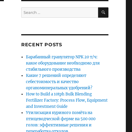
SEARCH
Search
for:
RECENT POSTS
Барабанный гранулятор NPK 20 т/ч:
какое оборудование необходимо для
стабильного производства
Какие 7 решений определяют
себестоимость и качество
органоминеральных удобрений?
How to Build a 10tph Bulk Blending
Fertilizer Factory: Process Flow, Equipment
and Investment Guide
Утилизация куриного помёта на
птицеводческой ферме на 500 000
голов: эффективные решения и
переработка отходов