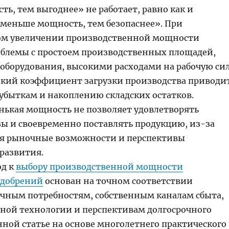
ь, тем выгоднее» не работает, равно как и
меньше мощность, тем безопаснее». При
ом увеличении производственной мощности
блемы с простоем производственных площадей,
оборудования, высокими расходами на рабочую си
зкий коэффициент загрузки производства приводи
убыткам и накоплению складских остатков.
ькая мощность не позволяет удовлетворять
зы и своевременно поставлять продукцию, из-за
ся рыночные возможности и перспективы
 развития.
од к
выбору производственной мощности
удобрений
основан на точном соответствии
ным потребностям, собственным каналам сбыта,
ной технологии и перспективам долгосрочного
нной статье на основе многолетнего практического