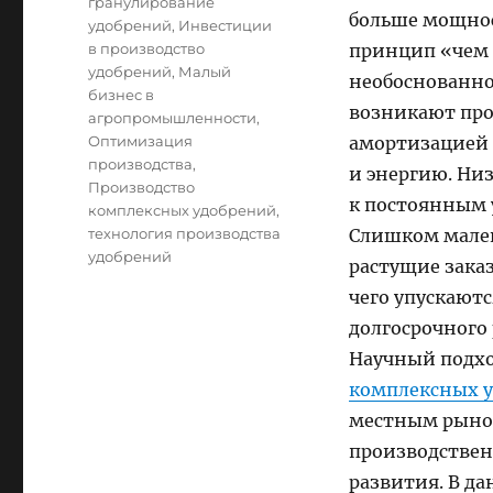
гранулирование
больше мощност
удобрений
,
Инвестиции
в производство
принцип «чем 
удобрений
,
Малый
необоснованн
бизнес в
возникают про
агропромышленности
,
Оптимизация
амортизацией 
производства
,
и энергию. Ни
Производство
к постоянным 
комплексных удобрений
,
технология производства
Слишком мален
удобрений
растущие зака
чего упускают
долгосрочного
Научный подх
комплексных 
местным рыноч
производствен
развития. В да