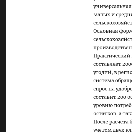
универсальная
малых и средн
сельскохозяйс
Основная форм
сельскохозяйс
производстве
Практический 
составляет 20
угодий, в рег
система обращ
спрос на удоб
составит 200 0
уровню потреб
остатков, а т
После расчета
учетом двух к