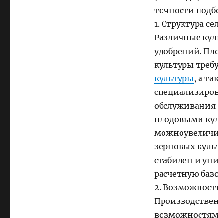
точности подб
1. Структура с
Различные кул
удобрений. Пл
культуры треб
культуры
, а т
специализиров
обслуживания 
плодовыми кул
можноувеличит
зерновых культ
стабилен и ун
расчетную баз
2. Возможност
Производствен
возможностям 