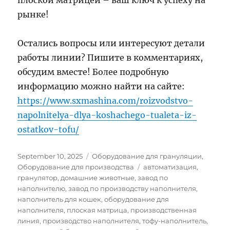
плоской матрицей – ваш ключ к успеху на
рынке!
Остались вопросы или интересуют детали
работы линии? Пишите в комментариях,
обсудим вместе! Более подробную
информацию можно найти на сайте:
https://www.sxmashina.com/roizvodstvo-
napolnitelya-dlya-koshachego-tualeta-iz-
ostatkov-tofu/
Posted
Categories
September 10, 2025
Оборудование для грануляции
,
on
Tags
Оборудование для производства
автоматизация
,
гранулятор
,
домашние животные
,
завод по
наполнителю
,
завод по производству наполнителя
,
наполнитель для кошек
,
оборудование для
наполнителя
,
плоская матрица
,
производственная
линия
,
производство наполнителя
,
тофу-наполнитель
,