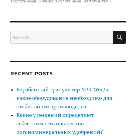
экологичный бизнес
,
экологичный наполнитель
SE
Search
for:
RECENT POSTS
Барабанный гранулятор NPK 20 т/ч:
какое оборудование необходимо для
стабильного производства
Какие 7 решений определяют
себестоимость и качество
органоминеральных удобрений?