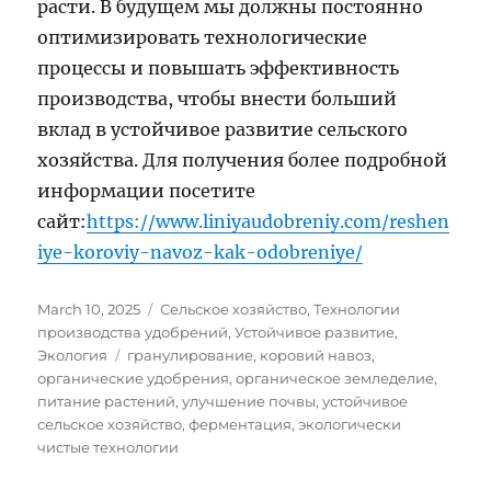
расти. В будущем мы должны постоянно
оптимизировать технологические
процессы и повышать эффективность
производства, чтобы внести больший
вклад в устойчивое развитие сельского
хозяйства. Для получения более подробной
информации посетите
сайт:
https://www.liniyaudobreniy.com/reshen
iye-koroviy-navoz-kak-odobreniye/
Posted
Categories
March 10, 2025
Сельское хозяйство
,
Технологии
on
производства удобрений
,
Устойчивое развитие
,
Tags
Экология
гранулирование
,
коровий навоз
,
органические удобрения
,
органическое земледелие
,
питание растений
,
улучшение почвы
,
устойчивое
сельское хозяйство
,
ферментация
,
экологически
чистые технологии