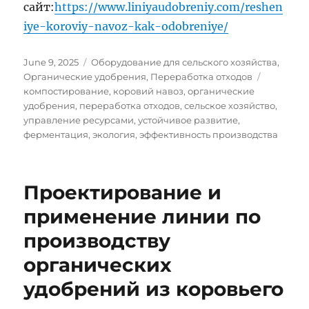
сайт:
https://www.liniyaudobreniy.com/reshen
iye-koroviy-navoz-kak-odobreniye/
Posted
Categories
June 9, 2025
Оборудование для сельского хозяйства
,
on
Tags
Органические удобрения
,
Переработка отходов
компостирование
,
коровий навоз
,
органические
удобрения
,
переработка отходов
,
сельское хозяйство
,
управление ресурсами
,
устойчивое развитие
,
ферментация
,
экология
,
эффективность производства
Проектирование и
применение линии по
производству
органических
удобрений из коровьего