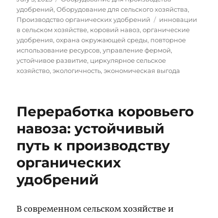
on
удобрений
,
Оборудование для сельского хозяйства
,
Tags
Производство органических удобрений
инновации
в сельском хозяйстве
,
коровий навоз
,
органические
удобрения
,
охрана окружающей среды
,
повторное
использование ресурсов
,
управление фермой
,
устойчивое развитие
,
циркулярное сельское
хозяйство
,
экологичность
,
экономическая выгода
Переработка коровьего
навоза: устойчивый
путь к производству
органических
удобрений
В современном сельском хозяйстве и