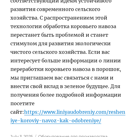
соответствующий идеям устойчивого
развития современного сельского
хозяйства. С распространением этой
технологии обработка коровьего навоза
перестанет быть проблемой и станет
стимулом для развития экологически
чистого сельского хозяйства. Если вас
интересует больше информации о линии
переработки коровьего навоза в порошок,
мы приглашаем вас связаться с нами и
внести свой вклад в зеленое будущее. Для
получения более подробной информации
посетите
сайт:
https://www.liniyaudobreniy.com/reshen
iye-koroviy-navoz-kak-odobreniye/
Posted
Categories
July 3, 2025
Оборудование для производства