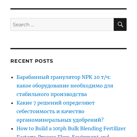
SE
Search
for:
RECENT POSTS
Барабанный гранулятор NPK 20 т/ч:
какое оборудование необходимо для
стабильного производства
Какие 7 решений определяют
себестоимость и качество
органоминеральных удобрений?
How to Build a 10tph Bulk Blending Fertilizer
Factory: Process Flow, Equipment and