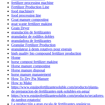
fertilizer processing machine
Fertilizer Production Line
food machinery
food processing line
Goat manure composting
goat waste fertilizer making
Grain Dryer
granulación de fertilizantes
granulador de rodillos dobles
granuladora de fertilizantes
Granular Fertilizer Production
granulateur à dents rotatives pour engrais
high quality bio compound fertilizer production
Home
horse compost fertilizer making
Horse manure composting
Horse manure disposal
horse manure management
How To Dry Pig Manure
How to Make
https://www.equipofertilizantesoluble.com/producto/planta-
de-preparacion-de-fertilizantes-npk-solubles-en-agua/
https://www.equipofertilizantesoluble.com/producto/secadores-
de-tambor-rotatorio/
La producción a gran escala de fertilizantes orgánicos