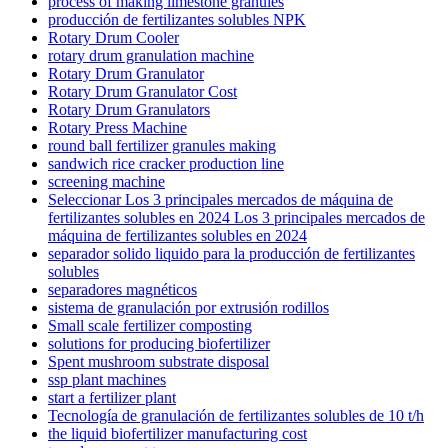
process of making limestone granules
producción de fertilizantes solubles NPK
Rotary Drum Cooler
rotary drum granulation machine
Rotary Drum Granulator
Rotary Drum Granulator Cost
Rotary Drum Granulators
Rotary Press Machine
round ball fertilizer granules making
sandwich rice cracker production line
screening machine
Seleccionar Los 3 principales mercados de máquina de
fertilizantes solubles en 2024 Los 3 principales mercados de
máquina de fertilizantes solubles en 2024
separador solido liquido para la producción de fertilizantes
solubles
separadores magnéticos
sistema de granulación por extrusión rodillos
Small scale fertilizer composting
solutions for producing biofertilizer
Spent mushroom substrate disposal
ssp plant machines
start a fertilizer plant
Tecnología de granulación de fertilizantes solubles de 10 t/h
the liquid biofertilizer manufacturing cost