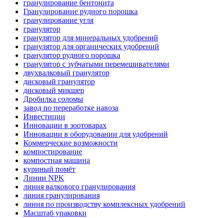
гранулирование бентонита
Гранулирование рудного порошка
гранулирование угля
гранулятор
гранулятор для минеральных удобрений
гранулятор для органических удобрений
гранулятор рудного порошка
гранулятор с зубчатыми перемешивателями
двухвалковый гранулятор
дисковый гранулятор
дисковый микшер
Дробилка соломы
завод по переработке навоза
Инвестиции
Инновации в зоотоварах
Инновации в оборудовании для удобрений
Коммерческие возможности
компостирование
компостная машина
куриный помёт
Линии NPK
линия валкового гранулирования
линия гранулирования
линия по производству комплексных удобрений
Масштаб упаковки