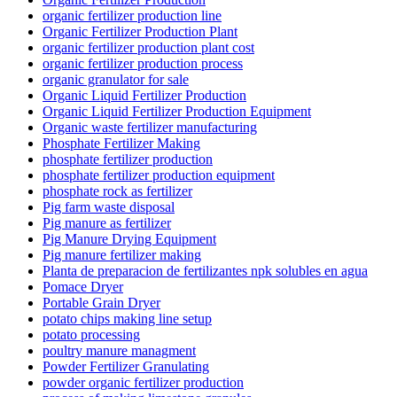
organic fertilizer production line
Organic Fertilizer Production Plant
organic fertilizer production plant cost
organic fertilizer production process
organic granulator for sale
Organic Liquid Fertilizer Production
Organic Liquid Fertilizer Production Equipment
Organic waste fertilizer manufacturing
Phosphate Fertilizer Making
phosphate fertilizer production
phosphate fertilizer production equipment
phosphate rock as fertilizer
Pig farm waste disposal
Pig manure as fertilizer
Pig Manure Drying Equipment
Pig manure fertilizer making
Planta de preparacion de fertilizantes npk solubles en agua
Pomace Dryer
Portable Grain Dryer
potato chips making line setup
potato processing
poultry manure managment
Powder Fertilizer Granulating
powder organic fertilizer production