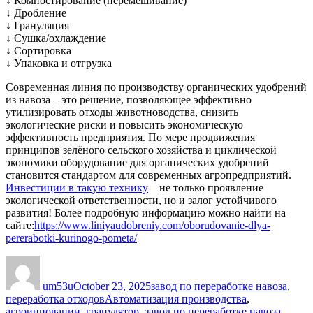
↓ Компостирование (перемешивание)
↓ Дробление
↓ Грануляция
↓ Сушка/охлаждение
↓ Сортировка
↓ Упаковка и отгрузка
Современная линия по производству органических удобрений
из навоза – это решение, позволяющее эффективно
утилизировать отходы животноводства, снизить
экологические риски и повысить экономическую
эффективность предприятия. По мере продвижения
принципов зелёного сельского хозяйства и циклической
экономики оборудование для органических удобрений
становится стандартом для современных агропредприятий.
Инвестиции в такую технику
– не только проявление
экологической ответственности, но и залог устойчивого
развития! Более подробную информацию можно найти на
сайте:
https://www.liniyaudobreniy.com/oborudovanie-dlya-
pererabotki-kurinogo-pometa/
Author
Posted
Categories
on
um53u
October 23, 2025
завод по переработке навоза
,
Tags
переработка отходов
Автоматизация производства
,
агроинновации
,
гранулятор
,
завод по переработке навоза
,