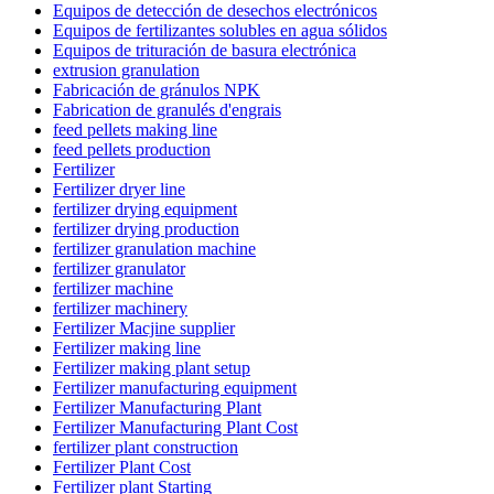
Equipos de detección de desechos electrónicos
Equipos de fertilizantes solubles en agua sólidos
Equipos de trituración de basura electrónica
extrusion granulation
Fabricación de gránulos NPK
Fabrication de granulés d'engrais
feed pellets making line
feed pellets production
Fertilizer
Fertilizer dryer line
fertilizer drying equipment
fertilizer drying production
fertilizer granulation machine
fertilizer granulator
fertilizer machine
fertilizer machinery
Fertilizer Macjine supplier
Fertilizer making line
Fertilizer making plant setup
Fertilizer manufacturing equipment
Fertilizer Manufacturing Plant
Fertilizer Manufacturing Plant Cost
fertilizer plant construction
Fertilizer Plant Cost
Fertilizer plant Starting