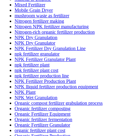
Mixed Fertilizer
Mobile Grain Dryer
mushroom waste as fertilizer
Nitrogen fertilizer making
Nitrogen NPK fertilizer manufacturing
Nitrogen-rich organic fertilizer production
NPK Dry Granulation
NPK Dry Granulator
NPK Fertilizer Dry Granulation Line
npk fertilizer granulator
NPK Fertilizer Granulator Plant
npk fertilizer plant
npk fertilizer plant cost
npk fertilizer production line
NPK Fertilizer Production Plant
NPK lliquid fertilizer production equipment
NPK Plant
NPK Wet Granulation
Organic compost fertilizer grabulation process
Organic fertilizer composting
Organic Fertilizer Equipment
Organic fertilizer fermentation
Organic Fertilizer Granulator
organic fertilizer plant cost
Organic Fertilizer Production