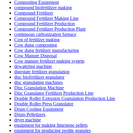
Composting Equipment
compound biofertilizer making
Compound Fertilizer
Compound Fertilizer Making Line
Compound Fertilizer Production
Compound Fertilizer Production Plant
continuous carbonization furnace
Cost of fertilizer making
Cow dung composting
Cow dung fertilizer manufacturing
Cow Manure Disposal
Cow manure fertilizer making system
dewatering machine
digestate fertilizer granulation
disc biofertilizer granulator
disc granulating machines
Disc Granulation Machine
Disc Granulator Fertilizer Production Line
Double Roller Extrusion Granulation Production Line
Double Roller Press Granulator
Drum Cooling Equipment
Drum Pelletizers
dryer machine
equipment for making limestone pellets
equipment for producing zeolite granules