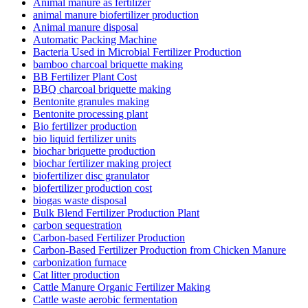
Animal manure as fertilizer
animal manure biofertilizer production
Animal manure disposal
Automatic Packing Machine
Bacteria Used in Microbial Fertilizer Production
bamboo charcoal briquette making
BB Fertilizer Plant Cost
BBQ charcoal briquette making
Bentonite granules making
Bentonite processing plant
Bio fertilizer production
bio liquid fertilizer units
biochar briquette production
biochar fertilizer making project
biofertilizer disc granulator
biofertilizer production cost
biogas waste disposal
Bulk Blend Fertilizer Production Plant
carbon sequestration
Carbon-based Fertilizer Production
Carbon-Based Fertilizer Production from Chicken Manure
carbonization furnace
Cat litter production
Cattle Manure Organic Fertilizer Making
Cattle waste aerobic fermentation