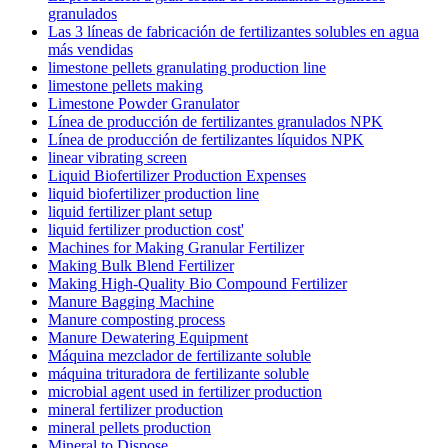
granulados
Las 3 líneas de fabricación de fertilizantes solubles en agua
más vendidas
limestone pellets granulating production line
limestone pellets making
Limestone Powder Granulator
Línea de producción de fertilizantes granulados NPK
Línea de producción de fertilizantes líquidos NPK
linear vibrating screen
Liquid Biofertilizer Production Expenses
liquid biofertilizer production line
liquid fertilizer plant setup
liquid fertilizer production cost'
Machines for Making Granular Fertilizer
Making Bulk Blend Fertilizer
Making High-Quality Bio Compound Fertilizer
Manure Bagging Machine
Manure composting process
Manure Dewatering Equipment
Máquina mezclador de fertilizante soluble
máquina trituradora de fertilizante soluble
microbial agent used in fertilizer production
mineral fertilizer production
mineral pellets production
Mineral to Dispose