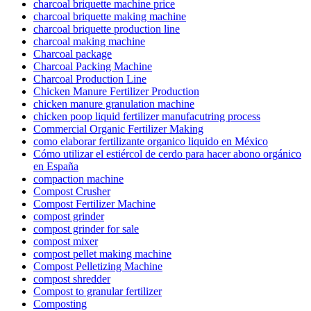
charcoal briquette machine price
charcoal briquette making machine
charcoal briquette production line
charcoal making machine
Charcoal package
Charcoal Packing Machine
Charcoal Production Line
Chicken Manure Fertilizer Production
chicken manure granulation machine
chicken poop liquid fertilizer manufacutring process
Commercial Organic Fertilizer Making
como elaborar fertilizante organico liquido en México
Cómo utilizar el estiércol de cerdo para hacer abono orgánico
en España
compaction machine
Compost Crusher
Compost Fertilizer Machine
compost grinder
compost grinder for sale
compost mixer
compost pellet making machine
Compost Pelletizing Machine
compost shredder
Compost to granular fertilizer
Composting