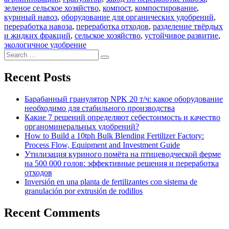
зеленое сельское хозяйство
,
компост
,
компостирование
,
куриный навоз
,
оборудование для органических удобрений
,
переработка навоза
,
переработка отходов
,
разделение твёрдых
и жидких фракций
,
сельское хозяйство
,
устойчивое развитие
,
экологичное удобрение
Search
Search
for:
Recent Posts
Барабанный гранулятор NPK 20 т/ч: какое оборудование
необходимо для стабильного производства
Какие 7 решений определяют себестоимость и качество
органоминеральных удобрений?
How to Build a 10tph Bulk Blending Fertilizer Factory:
Process Flow, Equipment and Investment Guide
Утилизация куриного помёта на птицеводческой ферме
на 500 000 голов: эффективные решения и переработка
отходов
Inversión en una planta de fertilizantes con sistema de
granulación por extrusión de rodillos
Recent Comments