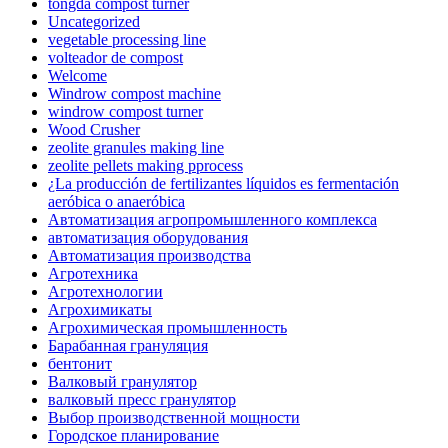
tongda compost turner
Uncategorized
vegetable processing line
volteador de compost
Welcome
Windrow compost machine
windrow compost turner
Wood Crusher
zeolite granules making line
zeolite pellets making pprocess
¿La producción de fertilizantes líquidos es fermentación
aeróbica o anaeróbica
Автоматизация агропромышленного комплекса
автоматизация оборудования
Автоматизация производства
Агротехника
Агротехнологии
Агрохимикаты
Агрохимическая промышленность
Барабанная грануляция
бентонит
Валковый гранулятор
валковый пресс гранулятор
Выбор производственной мощности
Городское планирование