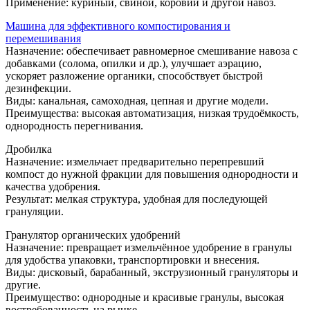
Применение: куриный, свиной, коровий и другой навоз.
Машина для эффективного компостирования и
перемешивания
Назначение: обеспечивает равномерное смешивание навоза с
добавками (солома, опилки и др.), улучшает аэрацию,
ускоряет разложение органики, способствует быстрой
дезинфекции.
Виды: канальная, самоходная, цепная и другие модели.
Преимущества: высокая автоматизация, низкая трудоёмкость,
однородность перегнивания.
Дробилка
Назначение: измельчает предварительно перепревший
компост до нужной фракции для повышения однородности и
качества удобрения.
Результат: мелкая структура, удобная для последующей
грануляции.
Гранулятор органических удобрений
Назначение: превращает измельчённое удобрение в гранулы
для удобства упаковки, транспортировки и внесения.
Виды: дисковый, барабанный, экструзионный грануляторы и
другие.
Преимущество: однородные и красивыe гранулы, высокая
востребованность на рынке.