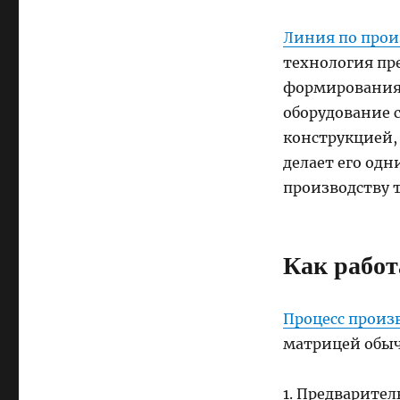
Линия по прои
технология пр
формирования 
оборудование 
конструкцией,
делает его од
производству 
Как работ
Процесс произ
матрицей обыч
1. Предварител