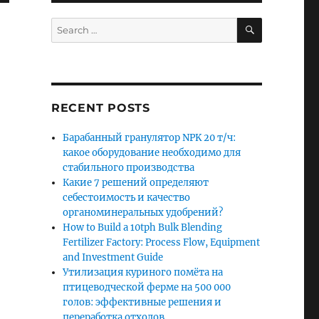
SEARCH
Search
for:
RECENT POSTS
Барабанный гранулятор NPK 20 т/ч:
какое оборудование необходимо для
стабильного производства
Какие 7 решений определяют
себестоимость и качество
органоминеральных удобрений?
How to Build a 10tph Bulk Blending
Fertilizer Factory: Process Flow, Equipment
and Investment Guide
Утилизация куриного помёта на
птицеводческой ферме на 500 000
голов: эффективные решения и
переработка отходов