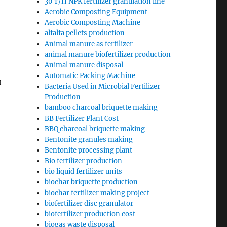
30 T/H NPK fertilizer granulation line
Aerobic Composting Equipment
Aerobic Composting Machine
alfalfa pellets production
Animal manure as fertilizer
animal manure biofertilizer production
Animal manure disposal
Automatic Packing Machine
и
Bacteria Used in Microbial Fertilizer
Production
bamboo charcoal briquette making
BB Fertilizer Plant Cost
BBQ charcoal briquette making
Bentonite granules making
Bentonite processing plant
Bio fertilizer production
bio liquid fertilizer units
biochar briquette production
biochar fertilizer making project
biofertilizer disc granulator
biofertilizer production cost
biogas waste disposal