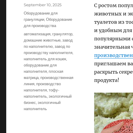
Posted
September 10, 2025
С ростом попу
on
Categories
Оборудование для
животных и эк
грануляции
,
Оборудование
туалетов из т
для производства
и удобным для 
Tags
автоматизация
,
гранулятор
,
популярными ср
домашние животные
,
завод
по наполнителю
,
завод по
значительная 
производству наполнителя
,
производствен
наполнитель для кошек
,
приглашаем ва
оборудование для
наполнителя
,
плоская
раскрыть секр
матрица
,
производственная
продукта!
линия
,
производство
наполнителя
,
тофу-
наполнитель
,
экологичный
бизнес
,
экологичный
наполнитель