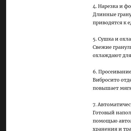
4. Нарезка и 
Длинные грану
приводятся к 
5. Сушка и ох
Свежие гранул
охлаждают для 
6. Просеивани
Вибросито отд
повышает мягк
7. Автоматичес
Готовый напол
помощью автом
хранения и тр