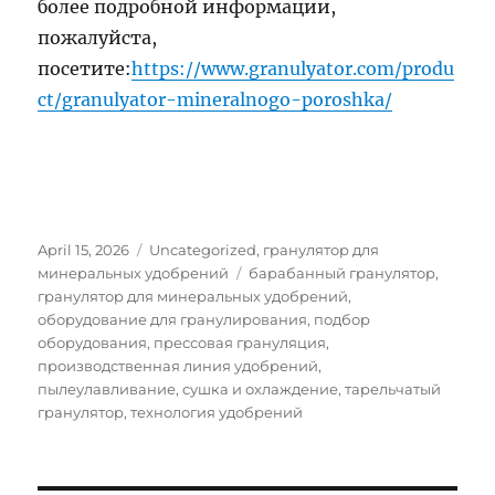
более подробной информации,
пожалуйста,
посетите:
https://www.granulyator.com/produ
ct/granulyator-mineralnogo-poroshka/
Posted
Categories
April 15, 2026
Uncategorized
,
гранулятор для
on
Tags
минеральных удобрений
барабанный гранулятор
,
гранулятор для минеральных удобрений
,
оборудование для гранулирования
,
подбор
оборудования
,
прессовая грануляция
,
производственная линия удобрений
,
пылеулавливание
,
сушка и охлаждение
,
тарельчатый
гранулятор
,
технология удобрений