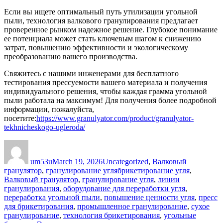
Если вы ищете оптимальный путь утилизации угольной
пыли, технология валкового гранулирования предлагает
проверенное рынком надежное решение. Глубокое понимание
ее потенциала может стать ключевым шагом к снижению
затрат, повышению эффективности и экологическому
преобразованию вашего производства.
Свяжитесь с нашими инженерами для бесплатного
тестирования прессуемости вашего материала и получения
индивидуального решения, чтобы каждая грамма угольной
пыли работала на максимум! Для получения более подробной
информации, пожалуйста,
посетите:
https://www.granulyator.com/product/granulyator-
tekhnicheskogo-ugleroda/
Author
Posted
Categories
on
um53u
March 19, 2026
Uncategorized
,
Валковый
Tags
гранулятор
,
гранулирование угля
брикетирование угля
,
Валковый гранулятор
,
гранулирование угля
,
линии
гранулирования
,
оборудование для переработки угля
,
переработка угольной пыли
,
повышение ценности угля
,
пресс
для брикетирования
,
промышленное гранулирование
,
сухое
гранулирование
,
технология брикетирования
,
угольные