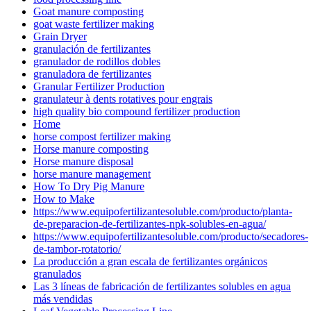
Goat manure composting
goat waste fertilizer making
Grain Dryer
granulación de fertilizantes
granulador de rodillos dobles
granuladora de fertilizantes
Granular Fertilizer Production
granulateur à dents rotatives pour engrais
high quality bio compound fertilizer production
Home
horse compost fertilizer making
Horse manure composting
Horse manure disposal
horse manure management
How To Dry Pig Manure
How to Make
https://www.equipofertilizantesoluble.com/producto/planta-
de-preparacion-de-fertilizantes-npk-solubles-en-agua/
https://www.equipofertilizantesoluble.com/producto/secadores-
de-tambor-rotatorio/
La producción a gran escala de fertilizantes orgánicos
granulados
Las 3 líneas de fabricación de fertilizantes solubles en agua
más vendidas