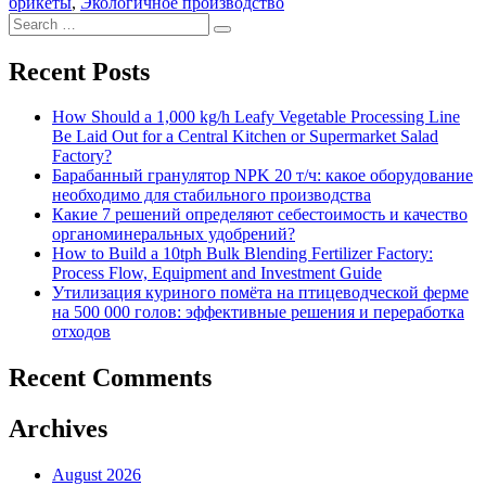
брикеты
,
Экологичное производство
Search
Search
for:
Recent Posts
How Should a 1,000 kg/h Leafy Vegetable Processing Line
Be Laid Out for a Central Kitchen or Supermarket Salad
Factory?
Барабанный гранулятор NPK 20 т/ч: какое оборудование
необходимо для стабильного производства
Какие 7 решений определяют себестоимость и качество
органоминеральных удобрений?
How to Build a 10tph Bulk Blending Fertilizer Factory:
Process Flow, Equipment and Investment Guide
Утилизация куриного помёта на птицеводческой ферме
на 500 000 голов: эффективные решения и переработка
отходов
Recent Comments
Archives
August 2026