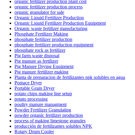
organic fertilizer production plant cost
organic fertilizer production process
organic granulator for sale
Organic Liquid Fertilizer Production
Organic Liquid Fertilizer Production Equipment
Organic waste fertilizer manufacturing
Phosphate Fertilizer Making
phosphate fertilizer production
phosphate fertilizer production equipment
phosphate rock as fertilizer
Pig farm waste disposal
Pig manure as fertilizer
Pig Manure Drying Equipment
Pig manure fertilizer making
Planta de preparacion de fertilizantes npk solubles en agua
Pomace Dryer
Portable Grain Dryer
potato chips making line setup
potato processing
poultry manure managment
Powder Fertilizer Granulating
powder organic fertilizer production
process of making limestone granules
producción de fertilizantes solubles NPK
Rotary Drum Cooler