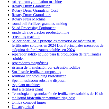
rotary drum granulation machine
Rotary Drum Granulator
Rotary Drum Granulator Cost
Rotary Drum Granulators
Rotary Press Machine
round ball fertilizer granules making
Salad Processing Equipment
sandwich rice cracker production line
screening machine
Seleccionar Los 3 principales mercados de máquina de
fertilizantes solubles en 2024 Los 3 principales mercados de
máquina de fertilizantes solubles en 2024
separador solido liquido para la producción de fertilizantes
solubles
separadores magnéticos
sistema de granulación por extrusión rodillos
Small scale fertilizer composting
solutions for producing biofertilizer
Spent mushroom substrate disposal
ssp plant machines
start a fertilizer plant
Tecnología de granulación de fertilizantes solubles de 10 t/h
the liquid biofertilizer manufacturing cost
tongda compost turner
Uncategorized