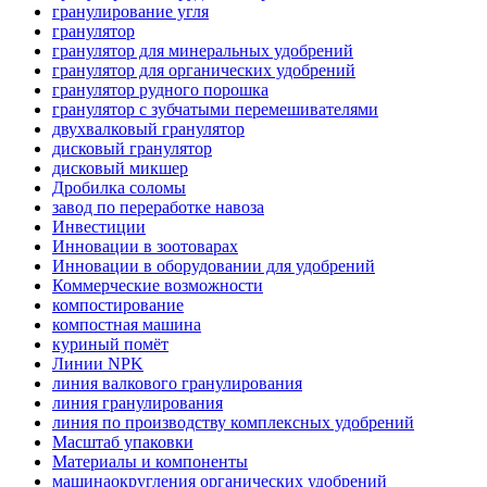
гранулирование угля
гранулятор
гранулятор для минеральных удобрений
гранулятор для органических удобрений
гранулятор рудного порошка
гранулятор с зубчатыми перемешивателями
двухвалковый гранулятор
дисковый гранулятор
дисковый микшер
Дробилка соломы
завод по переработке навоза
Инвестиции
Инновации в зоотоварах
Инновации в оборудовании для удобрений
Коммерческие возможности
компостирование
компостная машина
куриный помёт
Линии NPK
линия валкового гранулирования
линия гранулирования
линия по производству комплексных удобрений
Масштаб упаковки
Материалы и компоненты
машинаокругления органических удобрений