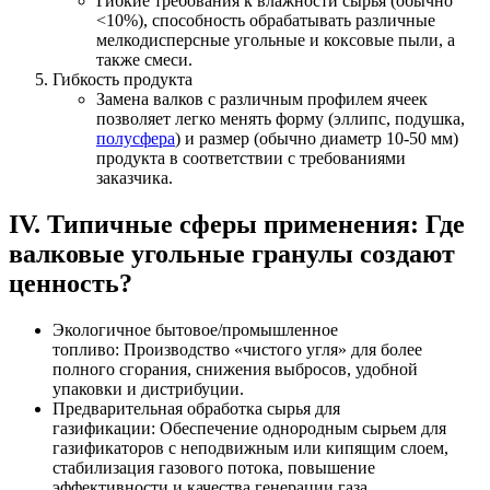
Гибкие требования к влажности сырья (обычно
<10%), способность обрабатывать различные
мелкодисперсные угольные и коксовые пыли, а
также смеси.
Гибкость продукта
Замена валков с различным профилем ячеек
позволяет легко менять форму (эллипс, подушка,
полусфера
) и размер (обычно диаметр 10-50 мм)
продукта в соответствии с требованиями
заказчика.
IV. Типичные сферы применения: Где
валковые угольные гранулы создают
ценность?
Экологичное бытовое/промышленное
топливо: Производство «чистого угля» для более
полного сгорания, снижения выбросов, удобной
упаковки и дистрибуции.
Предварительная обработка сырья для
газификации: Обеспечение однородным сырьем для
газификаторов с неподвижным или кипящим слоем,
стабилизация газового потока, повышение
эффективности и качества генерации газа.