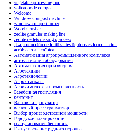
vegetable processing line
volteador de compost
Welcome
Windrow compost machine
windrow compost turner
Wood Crusher
zeolite granules making line
zeolite pellets making pprocess
¿La producción de fertilizantes líquidos es fermentación
aeróbica o anaeróbica
Автоматизация агропромышленного комплекса
автоматизация оборудования
Автоматизация производства
Агротехника
Агротехнологии
Агрохимикаты
Агрохимическая промышленность
Барабанная грануляция
бентонит
Валковый гранулятор
валковый пресс гранулятор
Выбор производственной мощности
Городское планирование
гранулирование бентонита
Гранулирование рудного порошка