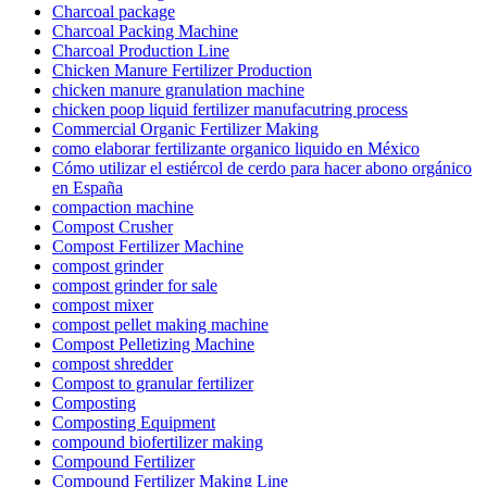
Charcoal package
Charcoal Packing Machine
Charcoal Production Line
Chicken Manure Fertilizer Production
chicken manure granulation machine
chicken poop liquid fertilizer manufacutring process
Commercial Organic Fertilizer Making
como elaborar fertilizante organico liquido en México
Cómo utilizar el estiércol de cerdo para hacer abono orgánico
en España
compaction machine
Compost Crusher
Compost Fertilizer Machine
compost grinder
compost grinder for sale
compost mixer
compost pellet making machine
Compost Pelletizing Machine
compost shredder
Compost to granular fertilizer
Composting
Composting Equipment
compound biofertilizer making
Compound Fertilizer
Compound Fertilizer Making Line