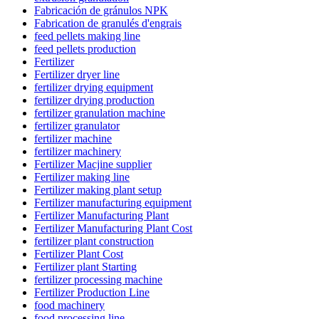
Fabricación de gránulos NPK
Fabrication de granulés d'engrais
feed pellets making line
feed pellets production
Fertilizer
Fertilizer dryer line
fertilizer drying equipment
fertilizer drying production
fertilizer granulation machine
fertilizer granulator
fertilizer machine
fertilizer machinery
Fertilizer Macjine supplier
Fertilizer making line
Fertilizer making plant setup
Fertilizer manufacturing equipment
Fertilizer Manufacturing Plant
Fertilizer Manufacturing Plant Cost
fertilizer plant construction
Fertilizer Plant Cost
Fertilizer plant Starting
fertilizer processing machine
Fertilizer Production Line
food machinery
food processing line