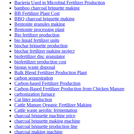
Bacteria Used in Microbial Fertilizer Production
bamboo charcoal briquette making
BB Fertilizer Plant Cost
BBQ charcoal briquette making
Bentonite granules making
Bentonite processing plant
Bio fertilizer production
bio liquid fertilizer units
biochar briquette production
biochar fertilizer making project
biofertilizer disc granulator
biofertilizer production cost
biogas waste disposal
Bulk Blend Fertilizer Production Plant
carbon sequestration
Carbon-based Fertilizer Production
Carbon-Based Fertilizer Production from Chicken Manure
carbonization furnace
Cat litter production
Cattle Manure Organic Fertilizer Making
Cattle waste aerobic fermentation
charcoal briquette machine price
charcoal briquette making machine
charcoal briquette production line
charcoal making machine