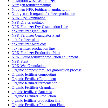
mushroom waste as fertilizer
Nitrogen fertilizer making
Nitrogen NPK fertilizer manufacturing
Nitrogen-rich organic fertilizer production
NPK Dry Granulation
NPK Dry Granulator
NPK Fertilizer Dry Granulation Line
npk fertilizer granulator
NPK Fertilizer Granulator Plant
npk fertilizer plant
npk fertilizer plant cost
npk fertilizer production line
NPK Fertilizer Production Plant
NPK lliquid fertilizer production equipment
NPK Plant
NPK Wet Granulation
Organic compost fertilizer grabulation process
Organic fertilizer composting
Organic Fertilizer Equipment
Organic fertilizer fermentation
Organic Fertilizer Granulator
organic fertilizer plant cost
Organic Fertilizer Production
organic fertilizer production line
Organic Fertilizer Production Plant