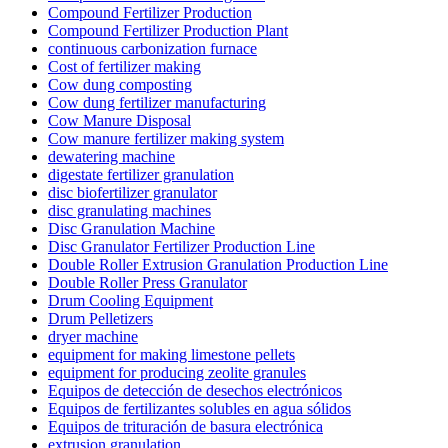
Compound Fertilizer Production
Compound Fertilizer Production Plant
continuous carbonization furnace
Cost of fertilizer making
Cow dung composting
Cow dung fertilizer manufacturing
Cow Manure Disposal
Cow manure fertilizer making system
dewatering machine
digestate fertilizer granulation
disc biofertilizer granulator
disc granulating machines
Disc Granulation Machine
Disc Granulator Fertilizer Production Line
Double Roller Extrusion Granulation Production Line
Double Roller Press Granulator
Drum Cooling Equipment
Drum Pelletizers
dryer machine
equipment for making limestone pellets
equipment for producing zeolite granules
Equipos de detección de desechos electrónicos
Equipos de fertilizantes solubles en agua sólidos
Equipos de trituración de basura electrónica
extrusion granulation