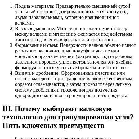
Подача материала: Предварительно смешанный сухой
угольный порошок дозированно подается в зону над
двумя параллельными, встречно вращающимися
валками.
Высокое давление: Материал попадает в узкий зазор
между валками и мгновенно сжимается под действием
линейного давления в десятки или сотни тонн.
Формование и съем: Поверхности валков обычно имеют
регулярно расположенные полусферические или
«подушкообразные» ячейки (матрицы). Под огромным
давлением порошок уплотняется, заполняя эти ячейки,
формируя плотные угольные брикеты или окатыши.
Выдача и дробление: Сформованные пластины или
полосы материала при вращении валков естественным
образом отламываются, а затем проходят через легкую
систему дробления и грохочения для получения
однородного конечного гранулированного продукта.
III. Почему выбирают валковую
технологию для гранулирования угля?
Пять ключевых преимуществ
Сухая технология, высокая чистота продукта