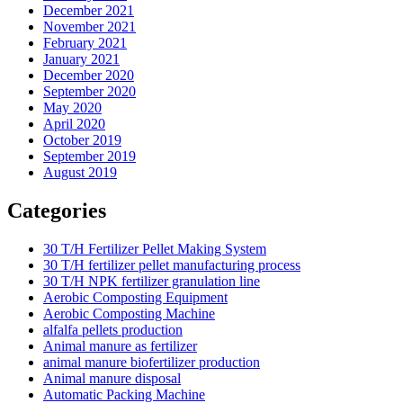
December 2021
November 2021
February 2021
January 2021
December 2020
September 2020
May 2020
April 2020
October 2019
September 2019
August 2019
Categories
30 T/H Fertilizer Pellet Making System
30 T/H fertilizer pellet manufacturing process
30 T/H NPK fertilizer granulation line
Aerobic Composting Equipment
Aerobic Composting Machine
alfalfa pellets production
Animal manure as fertilizer
animal manure biofertilizer production
Animal manure disposal
Automatic Packing Machine