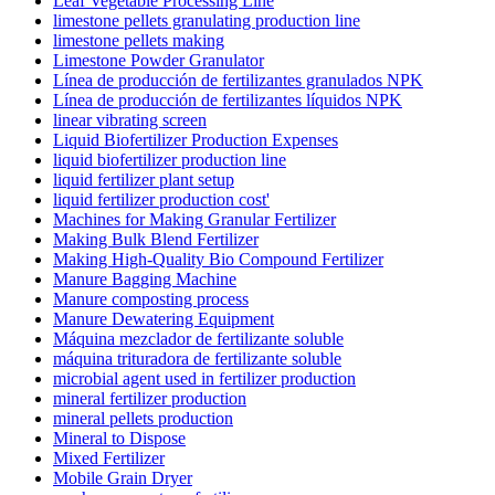
Leaf Vegetable Processing Line
limestone pellets granulating production line
limestone pellets making
Limestone Powder Granulator
Línea de producción de fertilizantes granulados NPK
Línea de producción de fertilizantes líquidos NPK
linear vibrating screen
Liquid Biofertilizer Production Expenses
liquid biofertilizer production line
liquid fertilizer plant setup
liquid fertilizer production cost'
Machines for Making Granular Fertilizer
Making Bulk Blend Fertilizer
Making High-Quality Bio Compound Fertilizer
Manure Bagging Machine
Manure composting process
Manure Dewatering Equipment
Máquina mezclador de fertilizante soluble
máquina trituradora de fertilizante soluble
microbial agent used in fertilizer production
mineral fertilizer production
mineral pellets production
Mineral to Dispose
Mixed Fertilizer
Mobile Grain Dryer