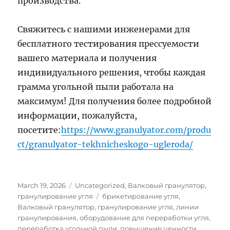
производства.
Свяжитесь с нашими инженерами для
бесплатного тестирования прессуемости
вашего материала и получения
индивидуального решения, чтобы каждая
грамма угольной пыли работала на
максимум! Для получения более подробной
информации, пожалуйста,
посетите:
https://www.granulyator.com/produ
ct/granulyator-tekhnicheskogo-ugleroda/
Posted
Categories
March 19, 2026
Uncategorized
,
Валковый гранулятор
,
on
Tags
гранулирование угля
брикетирование угля
,
Валковый гранулятор
,
гранулирование угля
,
линии
гранулирования
,
оборудование для переработки угля
,
переработка угольной пыли
,
повышение ценности