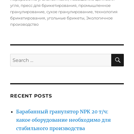
угля
,
пресс для брикетирования
,
промышленное
гранулирование
,
сухое гранулирование
,
технология
брикетирования
,
угольные брикеты
,
Экологичное
производство
SE
Search
for:
RECENT POSTS
Барабанный гранулятор NPK 20 т/ч:
какое оборудование необходимо для
стабильного производства