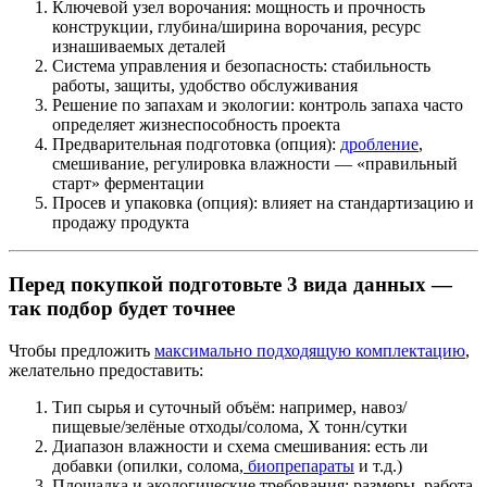
Ключевой узел ворочания: мощность и прочность
конструкции, глубина/ширина ворочания, ресурс
изнашиваемых деталей
Система управления и безопасность: стабильность
работы, защиты, удобство обслуживания
Решение по запахам и экологии: контроль запаха часто
определяет жизнеспособность проекта
Предварительная подготовка (опция):
дробление
,
смешивание, регулировка влажности — «правильный
старт» ферментации
Просев и упаковка (опция): влияет на стандартизацию и
продажу продукта
Перед покупкой подготовьте 3 вида данных —
так подбор будет точнее
Чтобы предложить
максимально подходящую комплектацию
,
желательно предоставить:
Тип сырья и суточный объём: например, навоз/
пищевые/зелёные отходы/солома, X тонн/сутки
Диапазон влажности и схема смешивания: есть ли
добавки (опилки, солома,
биопрепараты
и т.д.)
Площадка и экологические требования: размеры, работа