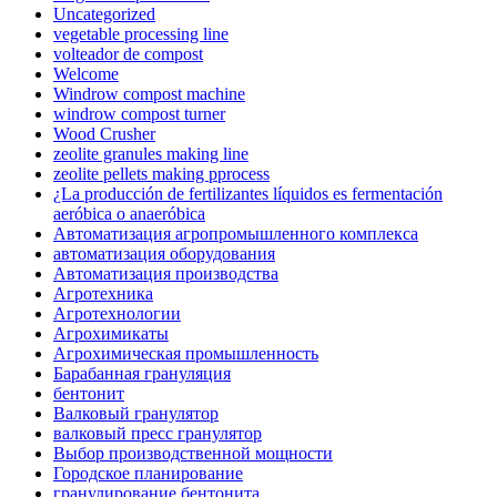
Uncategorized
vegetable processing line
volteador de compost
Welcome
Windrow compost machine
windrow compost turner
Wood Crusher
zeolite granules making line
zeolite pellets making pprocess
¿La producción de fertilizantes líquidos es fermentación
aeróbica o anaeróbica
Автоматизация агропромышленного комплекса
автоматизация оборудования
Автоматизация производства
Агротехника
Агротехнологии
Агрохимикаты
Агрохимическая промышленность
Барабанная грануляция
бентонит
Валковый гранулятор
валковый пресс гранулятор
Выбор производственной мощности
Городское планирование
гранулирование бентонита