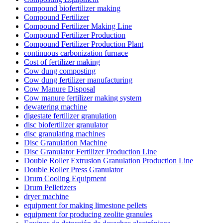
compound biofertilizer making
Compound Fertilizer
Compound Fertilizer Making Line
Compound Fertilizer Production
Compound Fertilizer Production Plant
continuous carbonization furnace
Cost of fertilizer making
Cow dung composting
Cow dung fertilizer manufacturing
Cow Manure Disposal
Cow manure fertilizer making system
dewatering machine
digestate fertilizer granulation
disc biofertilizer granulator
disc granulating machines
Disc Granulation Machine
Disc Granulator Fertilizer Production Line
Double Roller Extrusion Granulation Production Line
Double Roller Press Granulator
Drum Cooling Equipment
Drum Pelletizers
dryer machine
equipment for making limestone pellets
equipment for producing zeolite granules