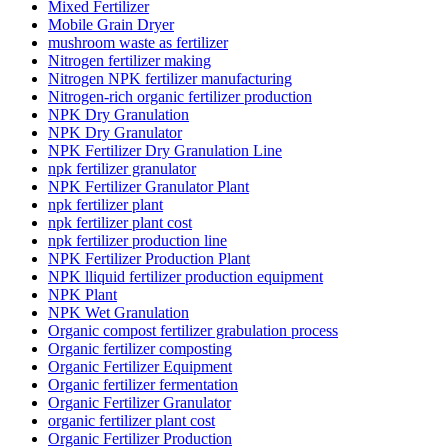
Mixed Fertilizer
Mobile Grain Dryer
mushroom waste as fertilizer
Nitrogen fertilizer making
Nitrogen NPK fertilizer manufacturing
Nitrogen-rich organic fertilizer production
NPK Dry Granulation
NPK Dry Granulator
NPK Fertilizer Dry Granulation Line
npk fertilizer granulator
NPK Fertilizer Granulator Plant
npk fertilizer plant
npk fertilizer plant cost
npk fertilizer production line
NPK Fertilizer Production Plant
NPK lliquid fertilizer production equipment
NPK Plant
NPK Wet Granulation
Organic compost fertilizer grabulation process
Organic fertilizer composting
Organic Fertilizer Equipment
Organic fertilizer fermentation
Organic Fertilizer Granulator
organic fertilizer plant cost
Organic Fertilizer Production