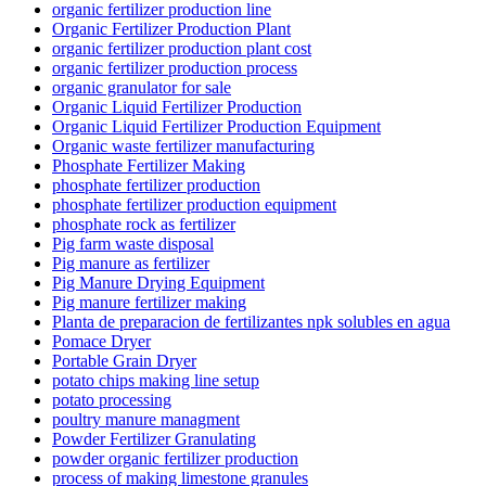
organic fertilizer production line
Organic Fertilizer Production Plant
organic fertilizer production plant cost
organic fertilizer production process
organic granulator for sale
Organic Liquid Fertilizer Production
Organic Liquid Fertilizer Production Equipment
Organic waste fertilizer manufacturing
Phosphate Fertilizer Making
phosphate fertilizer production
phosphate fertilizer production equipment
phosphate rock as fertilizer
Pig farm waste disposal
Pig manure as fertilizer
Pig Manure Drying Equipment
Pig manure fertilizer making
Planta de preparacion de fertilizantes npk solubles en agua
Pomace Dryer
Portable Grain Dryer
potato chips making line setup
potato processing
poultry manure managment
Powder Fertilizer Granulating
powder organic fertilizer production
process of making limestone granules