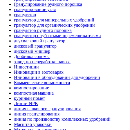
Гранулирование рудного порошка
гранулирование угля
гранулятор
гранулятор для минеральных удобрений
гранулятор для органических удобрений
гранулятор рудного порошка
гранулятор с зубчатыми перемешивателями
двухвалковый гранулятор
дисковый гранулятор
дисковый микшер
Дробилка соломы
завод по переработке навоза
Инвестиции
Инновации в зоотоварах
Инновации в оборудовании для удобрений
Коммерческие возможности
компостирование
компостная машина
куриный помёт
Линии NPK
линия валкового гранулирования
линия гранулирования
линия по производству комплексных удобрений
Масштаб упаковки
Материалы и компоненты