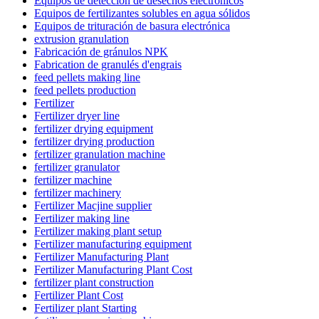
Equipos de detección de desechos electrónicos
Equipos de fertilizantes solubles en agua sólidos
Equipos de trituración de basura electrónica
extrusion granulation
Fabricación de gránulos NPK
Fabrication de granulés d'engrais
feed pellets making line
feed pellets production
Fertilizer
Fertilizer dryer line
fertilizer drying equipment
fertilizer drying production
fertilizer granulation machine
fertilizer granulator
fertilizer machine
fertilizer machinery
Fertilizer Macjine supplier
Fertilizer making line
Fertilizer making plant setup
Fertilizer manufacturing equipment
Fertilizer Manufacturing Plant
Fertilizer Manufacturing Plant Cost
fertilizer plant construction
Fertilizer Plant Cost
Fertilizer plant Starting