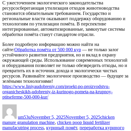
С ужесточением экологического законодательства
ресурсосберегающая утилизация отходов животноводства
становится обязательным требованием. Государство и
региональные власти оказывают поддержку оборудованию и
технологиям по утилизации помёта. В перспективе
интегрированные, автоматизированные, замкнутые системы
обработки помёта станут стандартом отрасли.
Более подробную информацию можно найти на
сайте:
Обработка помёта от 500 000 кур
— не только залог
устойчивого развития предприятия, но и вклад в охрану
окружающей среды. Использование современных технологий
и оборудования позволяет не только обезвредить отходы, но и
превратить их в источник дохода и экологически чистых
ресурсов. Развивайте экологичное производство — будущее за
зелёными технологиями!
https://www.liniyaudobreniy.com/proekt-po-proizvodstvu-
organicheskikh-udobreniy-iz-kurinogo-pometa-na-krupnoy-
ptitseferme-500-000-kur/
Author
Posted
Categories
on
um53u
November 5, 2025
November 5, 2025
chicken
manure granulation machine
,
chicken poop liquid fertilizer
manufacutring process
,
куриный помёт
,
переработка куриного