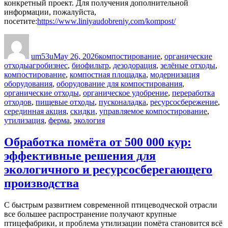
конкретный проект. Для получения дополнительной
информации, пожалуйста,
посетите:
https://www.liniyaudobreniy.com/kompost/
Author
Posted
Categories
on
um53u
May 26, 2026
компостирование
,
органические
Tags
отходы
агробизнес
,
биофильтр
,
дезодорация
,
зелёные отходы
,
компостирование
,
компостная площадка
,
модернизация
оборудования
,
оборудование для компостирования
,
органические отходы
,
органическое удобрение
,
переработка
отходов
,
пищевые отходы
,
пусконаладка
,
ресурсосбережение
,
серединная акция
,
скидки
,
управляемое компостирование
,
утилизация
,
ферма
,
экология
Обработка помёта от 500 000 кур:
эффективные решения для
экологичного и ресурсосберегающего
производства
С быстрым развитием современной птицеводческой отрасли
все большее распространение получают крупные
птицефабрики, и проблема утилизации помёта становится всё