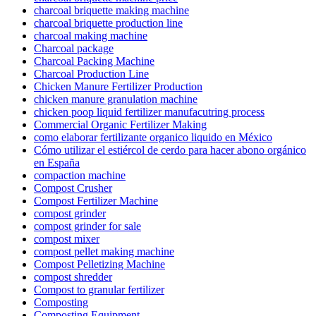
charcoal briquette making machine
charcoal briquette production line
charcoal making machine
Charcoal package
Charcoal Packing Machine
Charcoal Production Line
Chicken Manure Fertilizer Production
chicken manure granulation machine
chicken poop liquid fertilizer manufacutring process
Commercial Organic Fertilizer Making
como elaborar fertilizante organico liquido en México
Cómo utilizar el estiércol de cerdo para hacer abono orgánico
en España
compaction machine
Compost Crusher
Compost Fertilizer Machine
compost grinder
compost grinder for sale
compost mixer
compost pellet making machine
Compost Pelletizing Machine
compost shredder
Compost to granular fertilizer
Composting
Composting Equipment