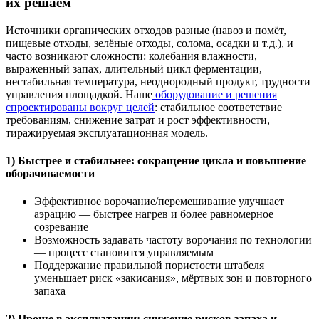
их решаем
Источники органических отходов разные (навоз и помёт,
пищевые отходы, зелёные отходы, солома, осадки и т.д.), и
часто возникают сложности: колебания влажности,
выраженный запах, длительный цикл ферментации,
нестабильная температура, неоднородный продукт, трудности
управления площадкой. Наше
оборудование и решения
спроектированы вокруг целей
: стабильное соответствие
требованиям, снижение затрат и рост эффективности,
тиражируемая эксплуатационная модель.
1) Быстрее и стабильнее: сокращение цикла и повышение
оборачиваемости
Эффективное ворочание/перемешивание улучшает
аэрацию — быстрее нагрев и более равномерное
созревание
Возможность задавать частоту ворочания по технологии
— процесс становится управляемым
Поддержание правильной пористости штабеля
уменьшает риск «закисания», мёртвых зон и повторного
запаха
2) Проще в эксплуатации: снижение рисков запаха и