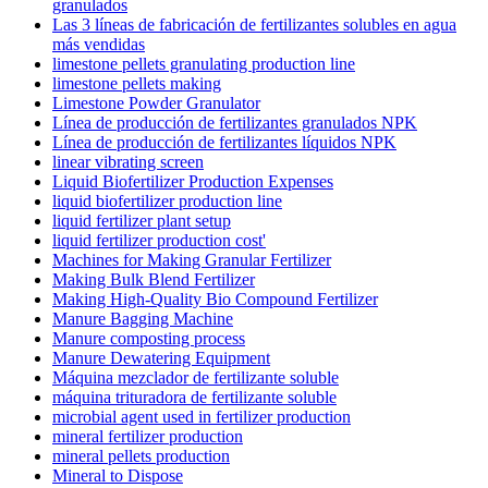
granulados
Las 3 líneas de fabricación de fertilizantes solubles en agua
más vendidas
limestone pellets granulating production line
limestone pellets making
Limestone Powder Granulator
Línea de producción de fertilizantes granulados NPK
Línea de producción de fertilizantes líquidos NPK
linear vibrating screen
Liquid Biofertilizer Production Expenses
liquid biofertilizer production line
liquid fertilizer plant setup
liquid fertilizer production cost'
Machines for Making Granular Fertilizer
Making Bulk Blend Fertilizer
Making High-Quality Bio Compound Fertilizer
Manure Bagging Machine
Manure composting process
Manure Dewatering Equipment
Máquina mezclador de fertilizante soluble
máquina trituradora de fertilizante soluble
microbial agent used in fertilizer production
mineral fertilizer production
mineral pellets production
Mineral to Dispose