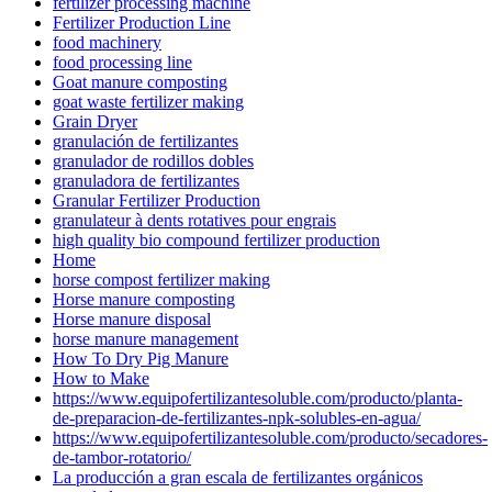
fertilizer processing machine
Fertilizer Production Line
food machinery
food processing line
Goat manure composting
goat waste fertilizer making
Grain Dryer
granulación de fertilizantes
granulador de rodillos dobles
granuladora de fertilizantes
Granular Fertilizer Production
granulateur à dents rotatives pour engrais
high quality bio compound fertilizer production
Home
horse compost fertilizer making
Horse manure composting
Horse manure disposal
horse manure management
How To Dry Pig Manure
How to Make
https://www.equipofertilizantesoluble.com/producto/planta-
de-preparacion-de-fertilizantes-npk-solubles-en-agua/
https://www.equipofertilizantesoluble.com/producto/secadores-
de-tambor-rotatorio/
La producción a gran escala de fertilizantes orgánicos