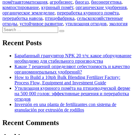
Tags
помёта
автоматизация
,
агробизнес
,
биогаз
,
биоэнергетика
,
компостирование
,
куриный помёт
,
органические удобрения
,
органическое земледелие
,
переработка куриного помёта
,
переработка навоза
,
птицефабрика
,
сельскохозяйственные
отходы
,
устойчивое развитие
,
утилизация отходов
,
экология
Search
Search
for:
Recent Posts
Барабанный гранулятор NPK 20 т/ч: какое оборудование
необходимо для стабильного производства
Какие 7 решений определяют себестоимость и качество
органоминеральных удобрений?
How to Build a 10tph Bulk Blending Fertilizer Factory:
Process Flow, Equipment and Investment Guide
Утилизация куриного помёта на птицеводческой ферме
на 500 000 голов: эффективные решения и переработка
отходов
Inversión en una planta de fertilizantes con sistema de
granulación por extrusión de rodillos
Recent Comments