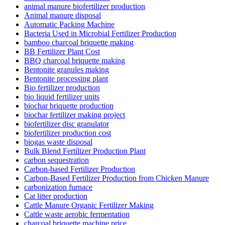
animal manure biofertilizer production
Animal manure disposal
Automatic Packing Machine
Bacteria Used in Microbial Fertilizer Production
bamboo charcoal briquette making
BB Fertilizer Plant Cost
BBQ charcoal briquette making
Bentonite granules making
Bentonite processing plant
Bio fertilizer production
bio liquid fertilizer units
biochar briquette production
biochar fertilizer making project
biofertilizer disc granulator
biofertilizer production cost
biogas waste disposal
Bulk Blend Fertilizer Production Plant
carbon sequestration
Carbon-based Fertilizer Production
Carbon-Based Fertilizer Production from Chicken Manure
carbonization furnace
Cat litter production
Cattle Manure Organic Fertilizer Making
Cattle waste aerobic fermentation
charcoal briquette machine price