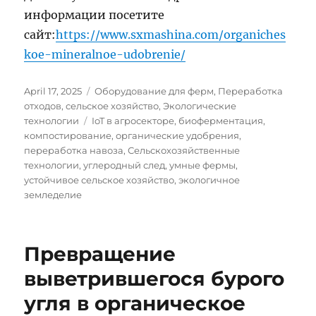
информации посетите
сайт:
https://www.sxmashina.com/organiches
koe-mineralnoe-udobrenie/
Posted
Categories
April 17, 2025
Оборудование для ферм
,
Переработка
on
отходов
,
сельское хозяйство
,
Экологические
Tags
технологии
IoT в агросекторе
,
биоферментация
,
компостирование
,
органические удобрения
,
переработка навоза
,
Сельскохозяйственные
технологии
,
углеродный след
,
умные фермы
,
устойчивое сельское хозяйство
,
экологичное
земледелие
Превращение
выветрившегося бурого
угля в органическое