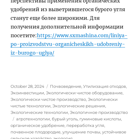
перспективы применения органических
удобрений из выветрившегося бурого угля
станут еще более широкими. Для
получения дополнительной информации
посетите:
https://www.sxmashina.com/liniya-
po-proizvodstvu-organicheskikh-udobreniy-
iz-burogo-uglya/
Posted
Categories
October 28, 2024
Почвоведение
,
Утилизация отходов
,
on
Экоинвестиции
,
Экологически чистое оборудование
,
Экологически чистое производство
,
Экологически
чистые технологии
,
Экологические решения
,
Экологические технологии
,
Экологичное производство
Tags
агротехнологии
,
бурый уголь
,
гуминовые кислоты
,
органическое удобрение
,
переработка угля
,
почвенное плодородие
,
улучшение почвы
,
устойчивое
сельское хозяйство
,
экология