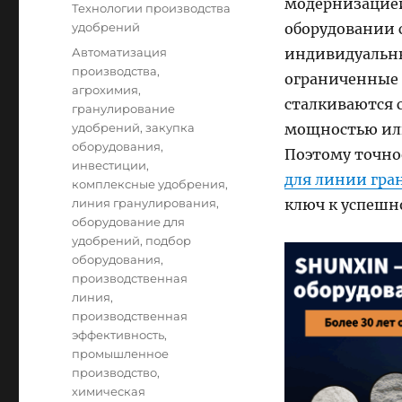
модернизацией
Технологии производства
удобрений
оборудовании 
Tags
Автоматизация
индивидуальны
производства
,
ограниченные
агрохимия
,
сталкиваются 
гранулирование
удобрений
,
закупка
мощностью ил
оборудования
,
Поэтому точно
инвестиции
,
для линии гра
комплексные удобрения
,
линия гранулирования
,
ключ к успешн
оборудование для
удобрений
,
подбор
оборудования
,
производственная
линия
,
производственная
эффективность
,
промышленное
производство
,
химическая