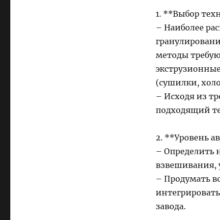
1. **Выбор тех
– Наиболее ра
гранулировани
методы требую
экструзионны
(сушилки, хол
– Исходя из т
подходящий те
2. **Уровень 
– Определить 
взвешивания, 
– Продумать в
интегрировать
завода.