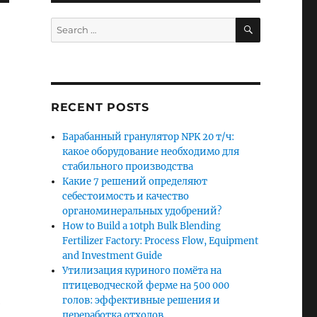
SEARCH
Search
for:
RECENT POSTS
Барабанный гранулятор NPK 20 т/ч:
какое оборудование необходимо для
стабильного производства
Какие 7 решений определяют
себестоимость и качество
органоминеральных удобрений?
How to Build a 10tph Bulk Blending
Fertilizer Factory: Process Flow, Equipment
and Investment Guide
Утилизация куриного помёта на
птицеводческой ферме на 500 000
й
голов: эффективные решения и
переработка отходов