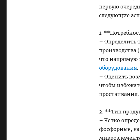
первую очеред
следующие асп
1. **Потребно
– Определить 
производства (н
что напрямую
оборудования
.
– Оценить воз
чтобы избежат
простаивания.
2. **Тип прод
– Четко опред
фосфорные, ка
микроэлемента