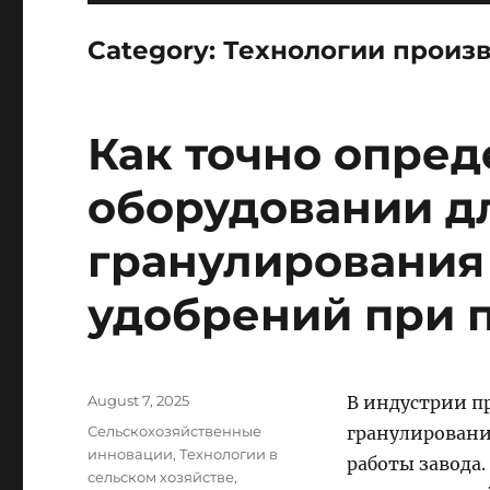
Category:
Технологии произ
Как точно опред
оборудовании д
гранулирования
удобрений при 
Posted
August 7, 2025
В индустрии п
on
Categories
Сельскохозяйственные
гранулировани
инновации
,
Технологии в
работы завода
сельском хозяйстве
,