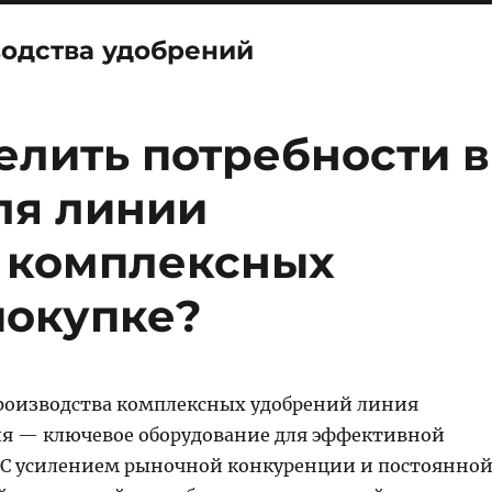
водства удобрений
елить потребности в
ля линии
 комплексных
покупке?
роизводства комплексных удобрений линия
я — ключевое оборудование для эффективной
. С усилением рыночной конкуренции и постоянно