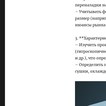
переналадки н
– Учитывать ф
размер (наприм
нюансы рынка 
3. **Характер
– Изучить про
(гигроскопичн
и др.), что оп
– Определить 
сушки, охлажд