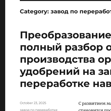
Category:
завод по перерабо
Преобразование 
полный разбор 
производства о
удобрений на за
переработке на
Posted
October 23, 2025
С развитием м
on
Categories
завод по переработке
становится пр