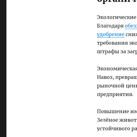
Экологические
Благодаря
обез
удобрение
сниж
требования эк
штрафы за заг
Экономическая
Навоз, превра
рыночной ценн
предприятия.
Повышение им
Зелёное живот
устойчивого р