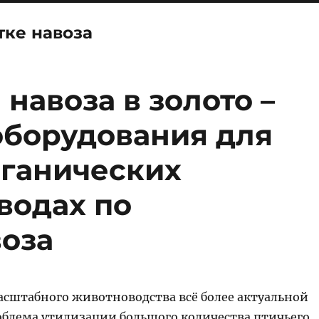
тке навоза
навоза в золото –
оборудования для
рганических
водах по
воза
асштабного животноводства всё более актуальной
облема утилизации большого количества птичьего