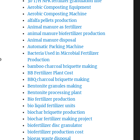
30 T/H NPK fertilizer granulation line
Aerobic Composting Equipment
Aerobic Composting Machine
alfalfa pellets production
Animal manure as fertilizer
animal manure biofertilizer production
Animal manure disposal
Automatic Packing Machine
Bacteria Used in Microbial Fertilizer
о
Production
bamboo charcoal briquette making
BB Fertilizer Plant Cost
BBQ charcoal briquette making
Bentonite granules making
Bentonite processing plant
Bio fertilizer production
bio liquid fertilizer units
biochar briquette production
biochar fertilizer making project
biofertilizer disc granulator
biofertilizer production cost
biogas waste disposal