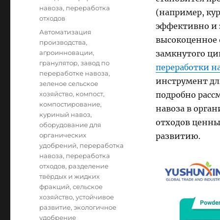
навоза
,
переработка
(например, кур
отходов
эффективно и 
Tags
Автоматизация
высокоценное 
производства
,
агроинновации
,
замкнутого ци
гранулятор
,
завод по
переработки на
переработке навоза
,
инструмент для
зеленое сельское
хозяйство
,
компост
,
подробно расс
компостирование
,
навоза в орган
куриный навоз
,
отходов ценны
оборудование для
органических
развитию.
удобрений
,
переработка
навоза
,
переработка
отходов
,
разделение
твёрдых и жидких
фракций
,
сельское
хозяйство
,
устойчивое
развитие
,
экологичное
удобрение