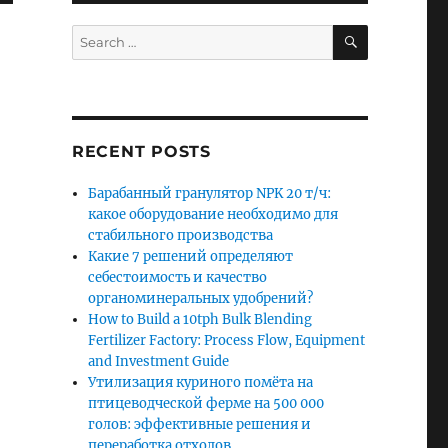
SEARCH
Search
for:
RECENT POSTS
Барабанный гранулятор NPK 20 т/ч:
какое оборудование необходимо для
стабильного производства
Какие 7 решений определяют
себестоимость и качество
органоминеральных удобрений?
How to Build a 10tph Bulk Blending
Fertilizer Factory: Process Flow, Equipment
and Investment Guide
Утилизация куриного помёта на
птицеводческой ферме на 500 000
голов: эффективные решения и
переработка отходов