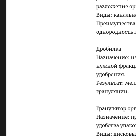
разложение ор
Виды: канальна
Преимущества:
однородность 
Дробилка
Назначение: и
нужной фракци
удобрения.
Результат: мел
грануляции.
Гранулятор ор
Назначение: п
удобства упако
Виды: дисковы