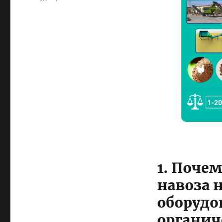
1. Почем
навоза 
оборудо
органич