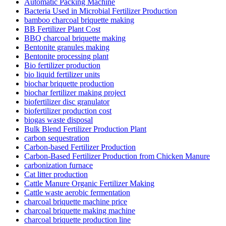
Automatic Packing Machine
Bacteria Used in Microbial Fertilizer Production
bamboo charcoal briquette making
BB Fertilizer Plant Cost
BBQ charcoal briquette making
Bentonite granules making
Bentonite processing plant
Bio fertilizer production
bio liquid fertilizer units
biochar briquette production
biochar fertilizer making project
biofertilizer disc granulator
biofertilizer production cost
biogas waste disposal
Bulk Blend Fertilizer Production Plant
carbon sequestration
Carbon-based Fertilizer Production
Carbon-Based Fertilizer Production from Chicken Manure
carbonization furnace
Cat litter production
Cattle Manure Organic Fertilizer Making
Cattle waste aerobic fermentation
charcoal briquette machine price
charcoal briquette making machine
charcoal briquette production line