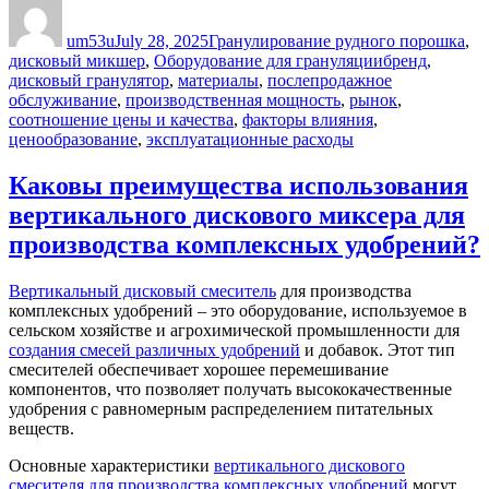
Author
Posted
Categories
on
um53u
July 28, 2025
Гранулирование рудного порошка
,
Tags
дисковый микшер
,
Оборудование для грануляции
бренд
,
дисковый гранулятор
,
материалы
,
послепродажное
обслуживание
,
производственная мощность
,
рынок
,
соотношение цены и качества
,
факторы влияния
,
ценообразование
,
эксплуатационные расходы
Каковы преимущества использования
вертикального дискового миксера для
производства комплексных удобрений?
Вертикальный дисковый смеситель
для производства
комплексных удобрений – это оборудование, используемое в
сельском хозяйстве и агрохимической промышленности для
создания смесей различных удобрений
и добавок. Этот тип
смесителей обеспечивает хорошее перемешивание
компонентов, что позволяет получать высококачественные
удобрения с равномерным распределением питательных
веществ.
Основные характеристики
вертикального дискового
смесителя для производства комплексных удобрений
могут