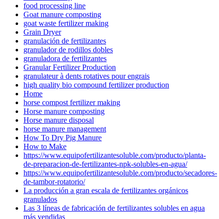
food processing line
Goat manure composting
goat waste fertilizer making
Grain Dryer
granulación de fertilizantes
granulador de rodillos dobles
granuladora de fertilizantes
Granular Fertilizer Production
granulateur à dents rotatives pour engrais
high quality bio compound fertilizer production
Home
horse compost fertilizer making
Horse manure composting
Horse manure disposal
horse manure management
How To Dry Pig Manure
How to Make
https://www.equipofertilizantesoluble.com/producto/planta-
de-preparacion-de-fertilizantes-npk-solubles-en-agua/
https://www.equipofertilizantesoluble.com/producto/secadores-
de-tambor-rotatorio/
La producción a gran escala de fertilizantes orgánicos
granulados
Las 3 líneas de fabricación de fertilizantes solubles en agua
más vendidas