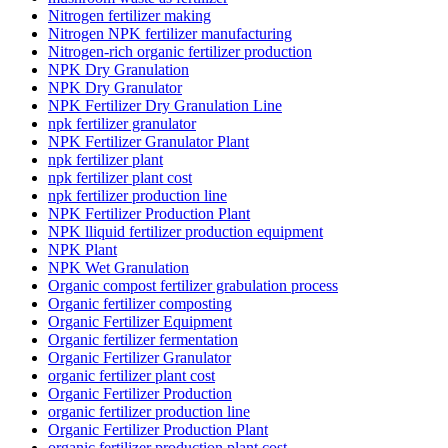
Nitrogen fertilizer making
Nitrogen NPK fertilizer manufacturing
Nitrogen-rich organic fertilizer production
NPK Dry Granulation
NPK Dry Granulator
NPK Fertilizer Dry Granulation Line
npk fertilizer granulator
NPK Fertilizer Granulator Plant
npk fertilizer plant
npk fertilizer plant cost
npk fertilizer production line
NPK Fertilizer Production Plant
NPK lliquid fertilizer production equipment
NPK Plant
NPK Wet Granulation
Organic compost fertilizer grabulation process
Organic fertilizer composting
Organic Fertilizer Equipment
Organic fertilizer fermentation
Organic Fertilizer Granulator
organic fertilizer plant cost
Organic Fertilizer Production
organic fertilizer production line
Organic Fertilizer Production Plant
organic fertilizer production plant cost