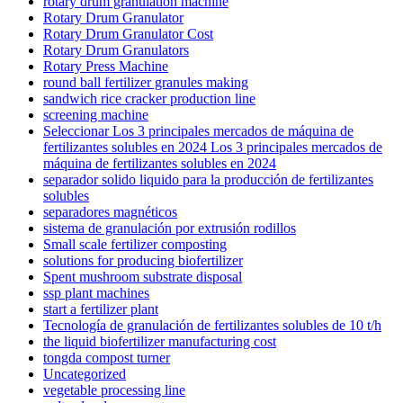
rotary drum granulation machine
Rotary Drum Granulator
Rotary Drum Granulator Cost
Rotary Drum Granulators
Rotary Press Machine
round ball fertilizer granules making
sandwich rice cracker production line
screening machine
Seleccionar Los 3 principales mercados de máquina de
fertilizantes solubles en 2024 Los 3 principales mercados de
máquina de fertilizantes solubles en 2024
separador solido liquido para la producción de fertilizantes
solubles
separadores magnéticos
sistema de granulación por extrusión rodillos
Small scale fertilizer composting
solutions for producing biofertilizer
Spent mushroom substrate disposal
ssp plant machines
start a fertilizer plant
Tecnología de granulación de fertilizantes solubles de 10 t/h
the liquid biofertilizer manufacturing cost
tongda compost turner
Uncategorized
vegetable processing line