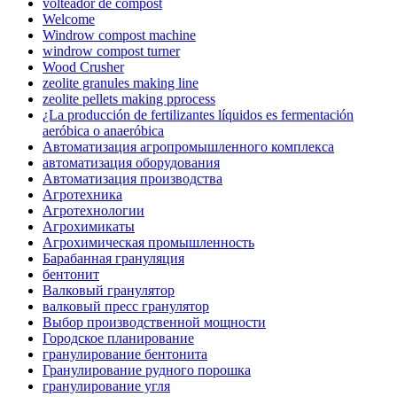
volteador de compost
Welcome
Windrow compost machine
windrow compost turner
Wood Crusher
zeolite granules making line
zeolite pellets making pprocess
¿La producción de fertilizantes líquidos es fermentación
aeróbica o anaeróbica
Автоматизация агропромышленного комплекса
автоматизация оборудования
Автоматизация производства
Агротехника
Агротехнологии
Агрохимикаты
Агрохимическая промышленность
Барабанная грануляция
бентонит
Валковый гранулятор
валковый пресс гранулятор
Выбор производственной мощности
Городское планирование
гранулирование бентонита
Гранулирование рудного порошка
гранулирование угля