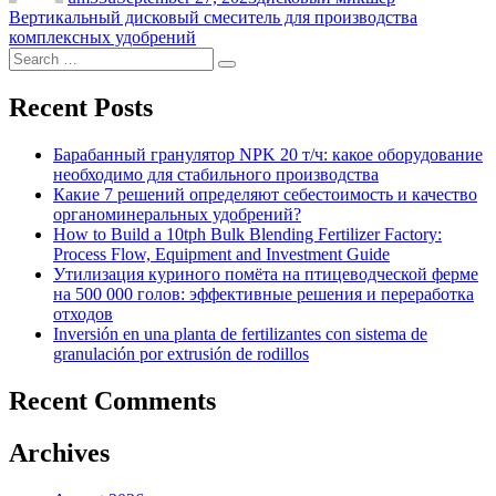
Вертикальный дисковый смеситель для производства
комплексных удобрений
Search
Search
for:
Recent Posts
Барабанный гранулятор NPK 20 т/ч: какое оборудование
необходимо для стабильного производства
Какие 7 решений определяют себестоимость и качество
органоминеральных удобрений?
How to Build a 10tph Bulk Blending Fertilizer Factory:
Process Flow, Equipment and Investment Guide
Утилизация куриного помёта на птицеводческой ферме
на 500 000 голов: эффективные решения и переработка
отходов
Inversión en una planta de fertilizantes con sistema de
granulación por extrusión de rodillos
Recent Comments
Archives