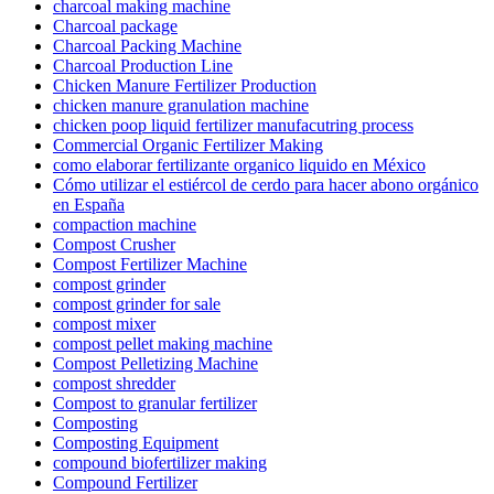
charcoal making machine
Charcoal package
Charcoal Packing Machine
Charcoal Production Line
Chicken Manure Fertilizer Production
chicken manure granulation machine
chicken poop liquid fertilizer manufacutring process
Commercial Organic Fertilizer Making
como elaborar fertilizante organico liquido en México
Cómo utilizar el estiércol de cerdo para hacer abono orgánico
en España
compaction machine
Compost Crusher
Compost Fertilizer Machine
compost grinder
compost grinder for sale
compost mixer
compost pellet making machine
Compost Pelletizing Machine
compost shredder
Compost to granular fertilizer
Composting
Composting Equipment
compound biofertilizer making
Compound Fertilizer