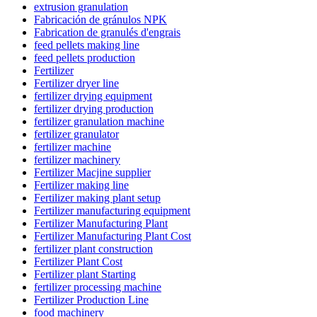
extrusion granulation
Fabricación de gránulos NPK
Fabrication de granulés d'engrais
feed pellets making line
feed pellets production
Fertilizer
Fertilizer dryer line
fertilizer drying equipment
fertilizer drying production
fertilizer granulation machine
fertilizer granulator
fertilizer machine
fertilizer machinery
Fertilizer Macjine supplier
Fertilizer making line
Fertilizer making plant setup
Fertilizer manufacturing equipment
Fertilizer Manufacturing Plant
Fertilizer Manufacturing Plant Cost
fertilizer plant construction
Fertilizer Plant Cost
Fertilizer plant Starting
fertilizer processing machine
Fertilizer Production Line
food machinery