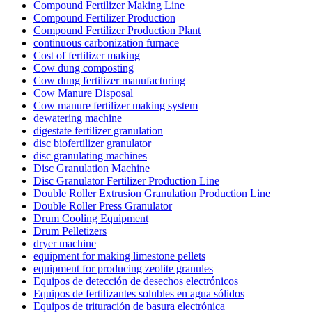
Compound Fertilizer Making Line
Compound Fertilizer Production
Compound Fertilizer Production Plant
continuous carbonization furnace
Cost of fertilizer making
Cow dung composting
Cow dung fertilizer manufacturing
Cow Manure Disposal
Cow manure fertilizer making system
dewatering machine
digestate fertilizer granulation
disc biofertilizer granulator
disc granulating machines
Disc Granulation Machine
Disc Granulator Fertilizer Production Line
Double Roller Extrusion Granulation Production Line
Double Roller Press Granulator
Drum Cooling Equipment
Drum Pelletizers
dryer machine
equipment for making limestone pellets
equipment for producing zeolite granules
Equipos de detección de desechos electrónicos
Equipos de fertilizantes solubles en agua sólidos
Equipos de trituración de basura electrónica