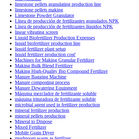
limestone pellets granulating production line
limestone pellets making
Limestone Powder Granulator
Línea de producción de fertilizantes granulados NPK
Línea de producción de fertilizantes líquidos NPK
linear vibrating screen
Liquid Biofertilizer Production Expenses
liquid biofertilizer production line
liquid fertilizer plant setup
liquid fertilizer production cost'
Machines for Making Granular Fertilizer
Making Bulk Blend Fertilizer
Making High-Quality Bio Compound Fertilizer
Manure Bagging Machine
Manure composting process
Manure Dewatering Equipment
Máquina mezclador de fertilizante soluble
máquina trituradora de fertilizante soluble
microbial agent used in fertilizer production
mineral fertilizer production
mineral pellets production
Mineral to Dispose
Mixed Fertilizer
Mobile Grain Dryer
mushroom waste as fertilizer