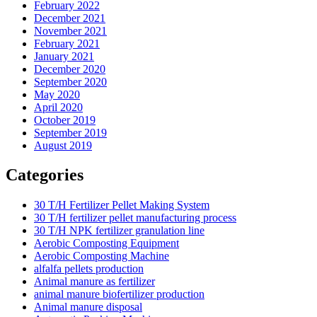
February 2022
December 2021
November 2021
February 2021
January 2021
December 2020
September 2020
May 2020
April 2020
October 2019
September 2019
August 2019
Categories
30 T/H Fertilizer Pellet Making System
30 T/H fertilizer pellet manufacturing process
30 T/H NPK fertilizer granulation line
Aerobic Composting Equipment
Aerobic Composting Machine
alfalfa pellets production
Animal manure as fertilizer
animal manure biofertilizer production
Animal manure disposal