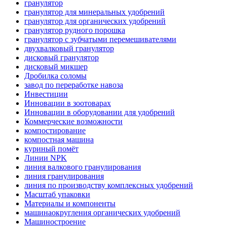
гранулятор
гранулятор для минеральных удобрений
гранулятор для органических удобрений
гранулятор рудного порошка
гранулятор с зубчатыми перемешивателями
двухвалковый гранулятор
дисковый гранулятор
дисковый микшер
Дробилка соломы
завод по переработке навоза
Инвестиции
Инновации в зоотоварах
Инновации в оборудовании для удобрений
Коммерческие возможности
компостирование
компостная машина
куриный помёт
Линии NPK
линия валкового гранулирования
линия гранулирования
линия по производству комплексных удобрений
Масштаб упаковки
Материалы и компоненты
машинаокругления органических удобрений
Машиностроение