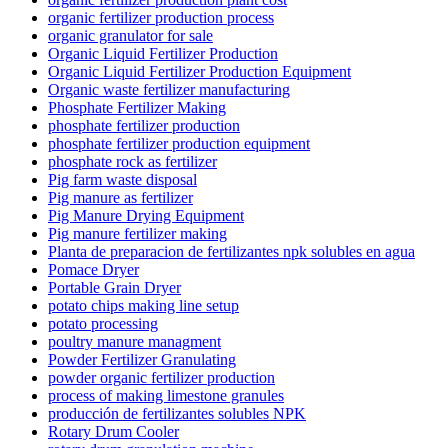
organic fertilizer production process
organic granulator for sale
Organic Liquid Fertilizer Production
Organic Liquid Fertilizer Production Equipment
Organic waste fertilizer manufacturing
Phosphate Fertilizer Making
phosphate fertilizer production
phosphate fertilizer production equipment
phosphate rock as fertilizer
Pig farm waste disposal
Pig manure as fertilizer
Pig Manure Drying Equipment
Pig manure fertilizer making
Planta de preparacion de fertilizantes npk solubles en agua
Pomace Dryer
Portable Grain Dryer
potato chips making line setup
potato processing
poultry manure managment
Powder Fertilizer Granulating
powder organic fertilizer production
process of making limestone granules
producción de fertilizantes solubles NPK
Rotary Drum Cooler