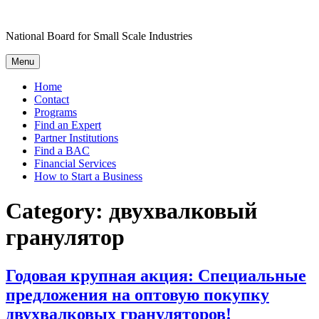
Skip
to
National Board for Small Scale Industries
content
Menu
Home
Contact
Programs
Find an Expert
Partner Institutions
Find a BAC
Financial Services
How to Start a Business
Category:
двухвалковый
гранулятор
Годовая крупная акция: Специальные
предложения на оптовую покупку
двухвалковых грануляторов!