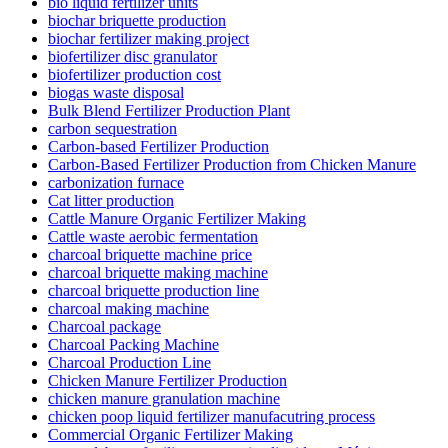
bio liquid fertilizer units
biochar briquette production
biochar fertilizer making project
biofertilizer disc granulator
biofertilizer production cost
biogas waste disposal
Bulk Blend Fertilizer Production Plant
carbon sequestration
Carbon-based Fertilizer Production
Carbon-Based Fertilizer Production from Chicken Manure
carbonization furnace
Cat litter production
Cattle Manure Organic Fertilizer Making
Cattle waste aerobic fermentation
charcoal briquette machine price
charcoal briquette making machine
charcoal briquette production line
charcoal making machine
Charcoal package
Charcoal Packing Machine
Charcoal Production Line
Chicken Manure Fertilizer Production
chicken manure granulation machine
chicken poop liquid fertilizer manufacutring process
Commercial Organic Fertilizer Making