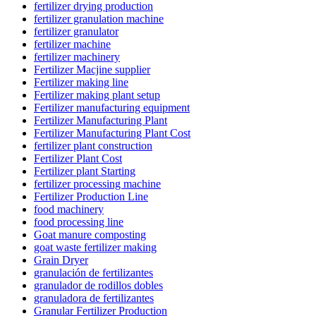
fertilizer drying production
fertilizer granulation machine
fertilizer granulator
fertilizer machine
fertilizer machinery
Fertilizer Macjine supplier
Fertilizer making line
Fertilizer making plant setup
Fertilizer manufacturing equipment
Fertilizer Manufacturing Plant
Fertilizer Manufacturing Plant Cost
fertilizer plant construction
Fertilizer Plant Cost
Fertilizer plant Starting
fertilizer processing machine
Fertilizer Production Line
food machinery
food processing line
Goat manure composting
goat waste fertilizer making
Grain Dryer
granulación de fertilizantes
granulador de rodillos dobles
granuladora de fertilizantes
Granular Fertilizer Production