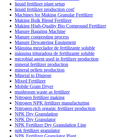
liquid fertilizer plant setup
liquid fertilizer production cost'
Machines for Making Granular Fertilizer
Making Bulk Blend Fertilizer
Making High-Quality Bio Compound Fertilizer
Manure Bagging Machine
Manure composting process
Manure Dewatering Equipment
Máquina mezclador de fertilizante soluble
máquina trituradora de fertilizante soluble
microbial agent used in fertilizer production
mineral fertilizer production
mineral pellets production
Mineral to Dispose
Mixed Fertilizer
Mobile Grain Dryer
mushroom waste as fertilizer
Nitrogen fertilizer making
Nitrogen NPK fertilizer manufacturing
Nitrogen-rich organic fertilizer production
NPK Dry Granulation
NPK Dry Granulator
NPK Fertilizer Dry Granulation Line
npk fertilizer granulator
NPK Fertilizer Granulator Plant