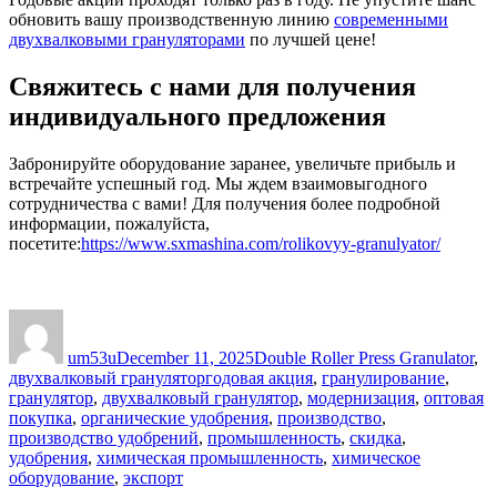
обновить вашу производственную линию
современными
двухвалковыми грануляторами
по лучшей цене!
Свяжитесь с нами для получения
индивидуального предложения
Забронируйте оборудование заранее, увеличьте прибыль и
встречайте успешный год. Мы ждем взаимовыгодного
сотрудничества с вами! Для получения более подробной
информации, пожалуйста,
посетите:
https://www.sxmashina.com/rolikovyy-granulyator/
Author
Posted
Categories
on
um53u
December 11, 2025
Double Roller Press Granulator
,
Tags
двухвалковый гранулятор
годовая акция
,
гранулирование
,
гранулятор
,
двухвалковый гранулятор
,
модернизация
,
оптовая
покупка
,
органические удобрения
,
производство
,
производство удобрений
,
промышленность
,
скидка
,
удобрения
,
химическая промышленность
,
химическое
оборудование
,
экспорт