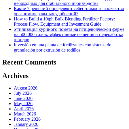
необходимо для стабильного производства
Какие 7 решений определяют себестоимость и качество
органоминеральных удобрений?
How to Build a 10tph Bulk Blending Fertilizer Factory:
Process Flow, Equipment and Investment Guide
Утилизация куриного помёта на птицеводческой ферме
на 500 000 голов: эффективные решения и переработка
отходов
Inversión en una planta de fertilizantes con sistema de
granulación por extrusión de rodillos
Recent Comments
Archives
August 2026
July 2026
June 2026
May 2026
April 2026
March 2026
February 2026
January 2026