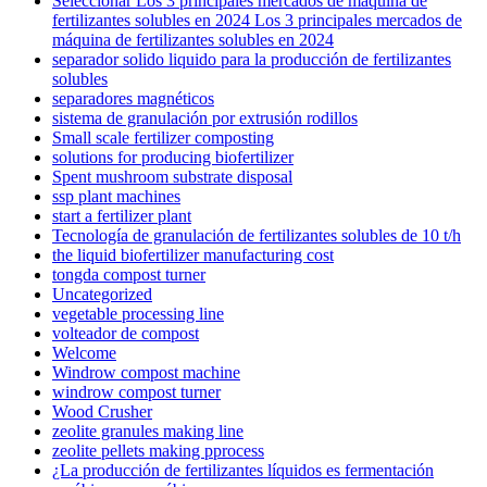
Seleccionar Los 3 principales mercados de máquina de
fertilizantes solubles en 2024 Los 3 principales mercados de
máquina de fertilizantes solubles en 2024
separador solido liquido para la producción de fertilizantes
solubles
separadores magnéticos
sistema de granulación por extrusión rodillos
Small scale fertilizer composting
solutions for producing biofertilizer
Spent mushroom substrate disposal
ssp plant machines
start a fertilizer plant
Tecnología de granulación de fertilizantes solubles de 10 t/h
the liquid biofertilizer manufacturing cost
tongda compost turner
Uncategorized
vegetable processing line
volteador de compost
Welcome
Windrow compost machine
windrow compost turner
Wood Crusher
zeolite granules making line
zeolite pellets making pprocess
¿La producción de fertilizantes líquidos es fermentación