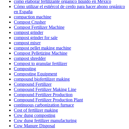
como elaborar fertilizante organico liquido en México
Cómo utilizar el estiércol de cerdo para hacer abono orgánico
en España
compaction machine
Compost Crusher
Compost Fertilizer Machine
compost grinder
compost grinder for sale
compost mixer
compost pellet making machine
Compost Pelletizing Machine
compost shredder
Compost to granular fertilizer
Composting
Composting Equipment
compound biofertilizer making
Compound Fertilizer
Compound Fertilizer Making Line
Compound Fertilizer Production
Compound Fertilizer Production Plant
continuous carbonization furnace
Cost of fertilizer making
Cow dung composting
Cow dung fertilizer manufacturing
Cow Manure Disposal