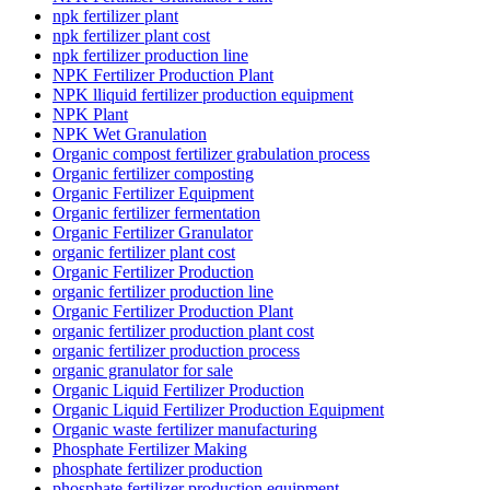
npk fertilizer plant
npk fertilizer plant cost
npk fertilizer production line
NPK Fertilizer Production Plant
NPK lliquid fertilizer production equipment
NPK Plant
NPK Wet Granulation
Organic compost fertilizer grabulation process
Organic fertilizer composting
Organic Fertilizer Equipment
Organic fertilizer fermentation
Organic Fertilizer Granulator
organic fertilizer plant cost
Organic Fertilizer Production
organic fertilizer production line
Organic Fertilizer Production Plant
organic fertilizer production plant cost
organic fertilizer production process
organic granulator for sale
Organic Liquid Fertilizer Production
Organic Liquid Fertilizer Production Equipment
Organic waste fertilizer manufacturing
Phosphate Fertilizer Making
phosphate fertilizer production
phosphate fertilizer production equipment