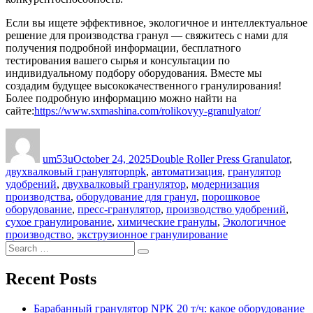
Если вы ищете эффективное, экологичное и интеллектуальное
решение для производства гранул — свяжитесь с нами для
получения подробной информации, бесплатного
тестирования вашего сырья и консультации по
индивидуальному подбору оборудования. Вместе мы
создадим будущее высококачественного гранулирования!
Более подробную информацию можно найти на
сайте:
https://www.sxmashina.com/rolikovyy-granulyator/
Author
Posted
Categories
on
um53u
October 24, 2025
Double Roller Press Granulator
,
Tags
двухвалковый гранулятор
npk
,
автоматизация
,
гранулятор
удобрений
,
двухвалковый гранулятор
,
модернизация
производства
,
оборудование для гранул
,
порошковое
оборудование
,
пресс-гранулятор
,
производство удобрений
,
сухое гранулирование
,
химические гранулы
,
Экологичное
производство
,
экструзионное гранулирование
Search
Search
for:
Recent Posts
Барабанный гранулятор NPK 20 т/ч: какое оборудование