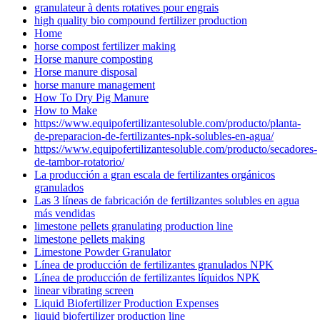
granulateur à dents rotatives pour engrais
high quality bio compound fertilizer production
Home
horse compost fertilizer making
Horse manure composting
Horse manure disposal
horse manure management
How To Dry Pig Manure
How to Make
https://www.equipofertilizantesoluble.com/producto/planta-
de-preparacion-de-fertilizantes-npk-solubles-en-agua/
https://www.equipofertilizantesoluble.com/producto/secadores-
de-tambor-rotatorio/
La producción a gran escala de fertilizantes orgánicos
granulados
Las 3 líneas de fabricación de fertilizantes solubles en agua
más vendidas
limestone pellets granulating production line
limestone pellets making
Limestone Powder Granulator
Línea de producción de fertilizantes granulados NPK
Línea de producción de fertilizantes líquidos NPK
linear vibrating screen
Liquid Biofertilizer Production Expenses
liquid biofertilizer production line