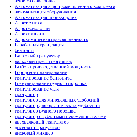
aeróbica o anaeróbica
Автоматизация агропромышленного комплекса
автоматизация оборудования
Автоматизация производства
Агротехника
Агротехнологии
Агрохимикаты
Агрохимическая промышленность
Барабанная грануляция
бентонит
Валковый гранулятор
валковый пресс гранулятор
Выбор производственной мощности
Городское планирование
гранулирование бентонита
Гранулирование рудного порошка
гранулирование угля
гранулятор
гранулятор для минеральных удобрений
гранулятор для органических удобрений
гранулятор рудного порошка
гранулятор с зубчатыми перемешивателями
двухвалковый гранулятор
дисковый гранулятор
дисковый микшер