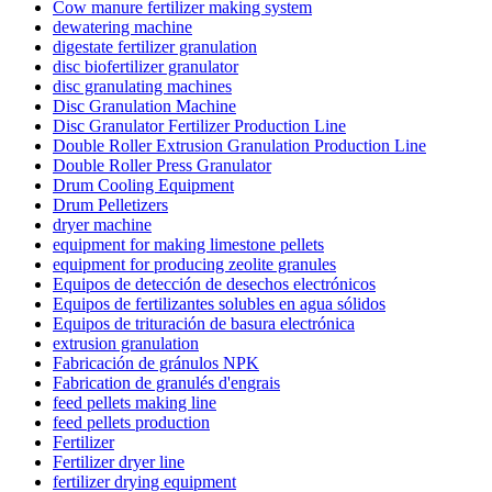
Cow manure fertilizer making system
dewatering machine
digestate fertilizer granulation
disc biofertilizer granulator
disc granulating machines
Disc Granulation Machine
Disc Granulator Fertilizer Production Line
Double Roller Extrusion Granulation Production Line
Double Roller Press Granulator
Drum Cooling Equipment
Drum Pelletizers
dryer machine
equipment for making limestone pellets
equipment for producing zeolite granules
Equipos de detección de desechos electrónicos
Equipos de fertilizantes solubles en agua sólidos
Equipos de trituración de basura electrónica
extrusion granulation
Fabricación de gránulos NPK
Fabrication de granulés d'engrais
feed pellets making line
feed pellets production
Fertilizer
Fertilizer dryer line
fertilizer drying equipment