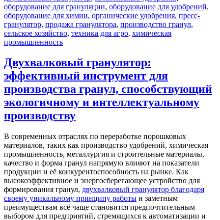
оборудование для грануляции
,
оборудование для удобрений
,
оборудование для химии
,
органические удобрения
,
пресс-
гранулятор
,
продажа гранулятора
,
производство гранул
,
сельское хозяйство
,
техника для агро
,
химическая
промышленность
Двухвалковый гранулятор:
эффективный инструмент для
производства гранул, способствующий
экологичному и интеллектуальному
производству
В современных отраслях по переработке порошковых
материалов, таких как производство удобрений, химическая
промышленность, металлургия и строительные материалы,
качество и форма гранул напрямую влияют на показатели
продукции и её конкурентоспособность на рынке. Как
высокоэффективное и энергосберегающее устройство для
формирования гранул,
двухвалковый гранулятор благодаря
своему уникальному принципу работы
и заметным
преимуществам всё чаще становится предпочтительным
выбором для предприятий, стремящихся к автоматизации и