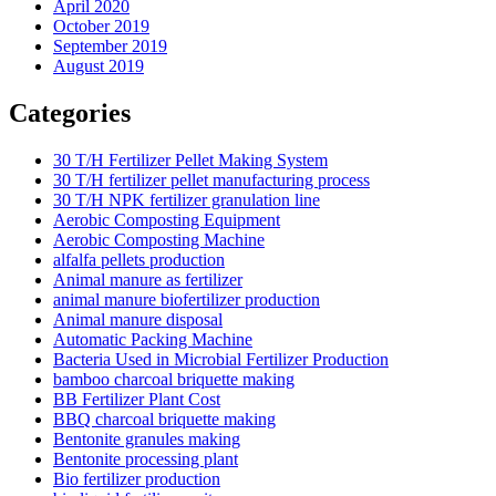
April 2020
October 2019
September 2019
August 2019
Categories
30 T/H Fertilizer Pellet Making System
30 T/H fertilizer pellet manufacturing process
30 T/H NPK fertilizer granulation line
Aerobic Composting Equipment
Aerobic Composting Machine
alfalfa pellets production
Animal manure as fertilizer
animal manure biofertilizer production
Animal manure disposal
Automatic Packing Machine
Bacteria Used in Microbial Fertilizer Production
bamboo charcoal briquette making
BB Fertilizer Plant Cost
BBQ charcoal briquette making
Bentonite granules making
Bentonite processing plant
Bio fertilizer production