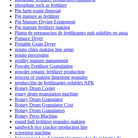
phosphate rock as fertilizer
Pig farm waste disposal
Pig manure as fertilizer
Pig Manure Drying Equipment
Pig manure fertilizer making
Planta de preparacion de fertilizantes npk solubles en agua
Pomace Dryer
Portable Grain Dryer
potato chips making line setup
potato processing
poultry manure managment
Powder Fertilizer Granulating
powder organic fertilizer production
process of making limestone granules
producción de fertilizantes solubles NPK
Rotary Drum Cooler
rotary drum granulation machine
Rotary Drum Granulator
Rotary Drum Granulator Cost
Rotary Drum Granulators
Rotary Press Machine
round ball fertilizer granules making
sandwich rice cracker production line
screening machine