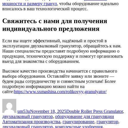
мощности и размеру гранул
, чтобы оборудование идеально
вписалось в ваш технологический процесс.
Свяжитесь с нами для получения
индивидуального предложения
Если вы ищете эффективный, надёжный и простой в
эксплуатации двухвалковый гранулятор, обращайтесь к нам.
Наши специалисты предоставят подробную информацию о
продукции, техническую поддержку и помогут организовать
выезд для знакомства с оборудованием.
Высокое качество производства начинается с правильного
выбора оборудования. Оставляйте заявку или звоните —
будем рады сотрудничеству и совместным успехам! Более
подробную информацию можно найти на
сайте:
https://www.sxmashina.com/rolikovyy-granulyator/
Author
Posted
Categories
on
um53u
November 18, 2025
Double Roller Press Granulator
,
Tags
двухвалковый гранулятор
,
оборудование для грануляции
Автоматизация производства
,
гранулирование
,
гранулятор
,
двухвалковый гранулятор
,
комплексные удобрения
,