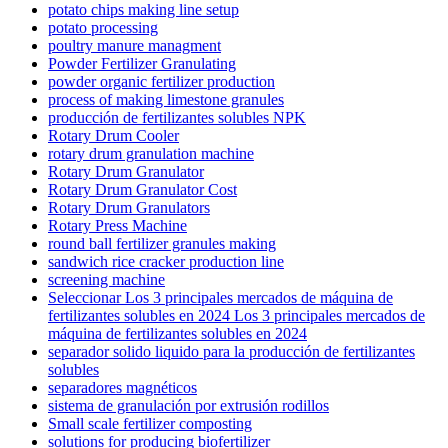
potato chips making line setup
potato processing
poultry manure managment
Powder Fertilizer Granulating
powder organic fertilizer production
process of making limestone granules
producción de fertilizantes solubles NPK
Rotary Drum Cooler
rotary drum granulation machine
Rotary Drum Granulator
Rotary Drum Granulator Cost
Rotary Drum Granulators
Rotary Press Machine
round ball fertilizer granules making
sandwich rice cracker production line
screening machine
Seleccionar Los 3 principales mercados de máquina de
fertilizantes solubles en 2024 Los 3 principales mercados de
máquina de fertilizantes solubles en 2024
separador solido liquido para la producción de fertilizantes
solubles
separadores magnéticos
sistema de granulación por extrusión rodillos
Small scale fertilizer composting
solutions for producing biofertilizer