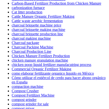
Carbon-Based Fertilizer Production from Chicken Manure
carbonization furnace
Cat litter production
Cattle Manure Organic Fertilizer Making
Cattle waste aerobic fermentation
charcoal briquette machine price
charcoal briquette making machine
charcoal briquette production line
charcoal making machine
Charcoal package
Charcoal Packing Machine
Charcoal Production Line
Chicken Manure Fertilizer Production
chicken manure granulation machine
chicken poop liquid fertilizer manufacutring process
Commercial Organic Fertilizer Making
como elaborar fertilizante organico liquido en México
Cómo utilizar el estiércol de cerdo para hacer abono orgánico
en España
compaction machine
Compost Crusher
Compost Fertilizer Machine
compost grinder
compost grinder for sale
compost mixer