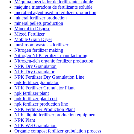
Máquina mezclador de fertilizante soluble
máquina trituradora de fertilizante soluble
microbial agent used in fertilizer production
mineral fertilizer production
mineral pellets production
Mineral to Dispose
Mixed Fertilizer
Mobile Grain Dryer
mushroom waste as fertilizer
Nitrogen fertilizer making
Nitrogen NPK fertilizer manufacturing
Nitrogen-rich organic fertilizer production
NPK Dry Granulation
NPK Dry Granulator
NPK Fertilizer Dry Granulation Line
npk fertilizer granulator
NPK Fertilizer Granulator Plant
npk fertilizer plant
npk fertilizer plant cost
npk fertilizer production line
NPK Fertilizer Production Plant
NPK lliquid fertilizer production equipment
NPK Plant
NPK Wet Granulation
Organic compost fertilizer grabulation process