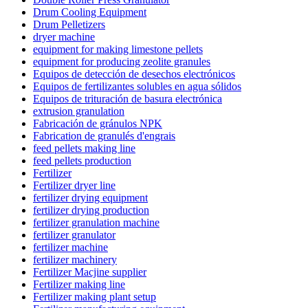
Drum Cooling Equipment
Drum Pelletizers
dryer machine
equipment for making limestone pellets
equipment for producing zeolite granules
Equipos de detección de desechos electrónicos
Equipos de fertilizantes solubles en agua sólidos
Equipos de trituración de basura electrónica
extrusion granulation
Fabricación de gránulos NPK
Fabrication de granulés d'engrais
feed pellets making line
feed pellets production
Fertilizer
Fertilizer dryer line
fertilizer drying equipment
fertilizer drying production
fertilizer granulation machine
fertilizer granulator
fertilizer machine
fertilizer machinery
Fertilizer Macjine supplier
Fertilizer making line
Fertilizer making plant setup