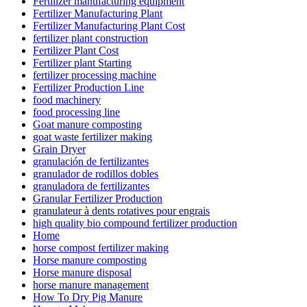
Fertilizer manufacturing equipment
Fertilizer Manufacturing Plant
Fertilizer Manufacturing Plant Cost
fertilizer plant construction
Fertilizer Plant Cost
Fertilizer plant Starting
fertilizer processing machine
Fertilizer Production Line
food machinery
food processing line
Goat manure composting
goat waste fertilizer making
Grain Dryer
granulación de fertilizantes
granulador de rodillos dobles
granuladora de fertilizantes
Granular Fertilizer Production
granulateur à dents rotatives pour engrais
high quality bio compound fertilizer production
Home
horse compost fertilizer making
Horse manure composting
Horse manure disposal
horse manure management
How To Dry Pig Manure