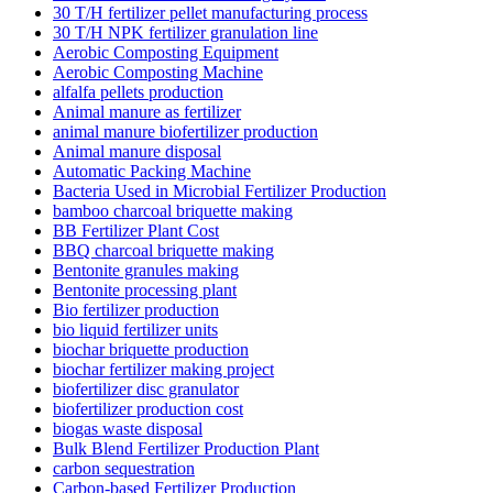
30 T/H fertilizer pellet manufacturing process
30 T/H NPK fertilizer granulation line
Aerobic Composting Equipment
Aerobic Composting Machine
alfalfa pellets production
Animal manure as fertilizer
animal manure biofertilizer production
Animal manure disposal
Automatic Packing Machine
Bacteria Used in Microbial Fertilizer Production
bamboo charcoal briquette making
BB Fertilizer Plant Cost
BBQ charcoal briquette making
Bentonite granules making
Bentonite processing plant
Bio fertilizer production
bio liquid fertilizer units
biochar briquette production
biochar fertilizer making project
biofertilizer disc granulator
biofertilizer production cost
biogas waste disposal
Bulk Blend Fertilizer Production Plant
carbon sequestration
Carbon-based Fertilizer Production