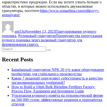
характеристики продукции. Если вы хотите узнать больше о
областях, в которых можно использовать двухвалковые
грануляторы, посетите:
https://www.sxmashina.com/rolikovyy-
granulyator/
Author
Posted
Categories
on
um53u
November 13, 2023
Гранулирование рудного
Tags
порошка
,
Роликовый гранулятор
Преимущества пропускания
рудного порошка через валковый гранулятор для
формирования гранул.
Search
Search
for:
Recent Posts
Барабанный гранулятор NPK 20 т/ч: какое оборудование
необходимо для стабильного производства
Какие 7 решений определяют себестоимость и качество
органоминеральных удобрений?
How to Build a 10tph Bulk Blending Fertilizer Factory:
Process Flow, Equipment and Investment Guide
Утилизация куриного помёта на птицеводческой ферме
на 500 000 голов: эффективные решения и переработка
отходов