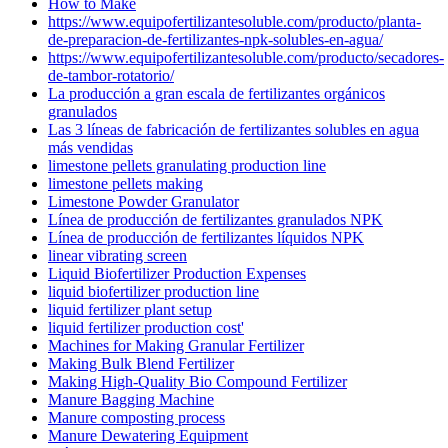
How to Make
https://www.equipofertilizantesoluble.com/producto/planta-
de-preparacion-de-fertilizantes-npk-solubles-en-agua/
https://www.equipofertilizantesoluble.com/producto/secadores-
de-tambor-rotatorio/
La producción a gran escala de fertilizantes orgánicos
granulados
Las 3 líneas de fabricación de fertilizantes solubles en agua
más vendidas
limestone pellets granulating production line
limestone pellets making
Limestone Powder Granulator
Línea de producción de fertilizantes granulados NPK
Línea de producción de fertilizantes líquidos NPK
linear vibrating screen
Liquid Biofertilizer Production Expenses
liquid biofertilizer production line
liquid fertilizer plant setup
liquid fertilizer production cost'
Machines for Making Granular Fertilizer
Making Bulk Blend Fertilizer
Making High-Quality Bio Compound Fertilizer
Manure Bagging Machine
Manure composting process
Manure Dewatering Equipment