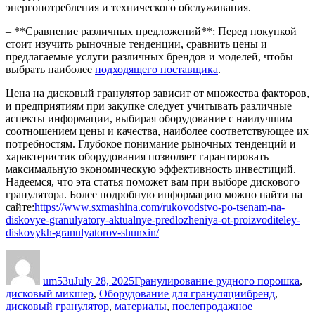
энергопотребления и технического обслуживания.
– **Сравнение различных предложений**: Перед покупкой
стоит изучить рыночные тенденции, сравнить цены и
предлагаемые услуги различных брендов и моделей, чтобы
выбрать наиболее
подходящего поставщика
.
Цена на дисковый гранулятор зависит от множества факторов,
и предприятиям при закупке следует учитывать различные
аспекты информации, выбирая оборудование с наилучшим
соотношением цены и качества, наиболее соответствующее их
потребностям. Глубокое понимание рыночных тенденций и
характеристик оборудования позволяет гарантировать
максимальную экономическую эффективность инвестиций.
Надеемся, что эта статья поможет вам при выборе дискового
гранулятора. Более подробную информацию можно найти на
сайте:
https://www.sxmashina.com/rukovodstvo-po-tsenam-na-
diskovye-granulyatory-aktualnye-predlozheniya-ot-proizvoditeley-
diskovykh-granulyatorov-shunxin/
Author
Posted
Categories
on
um53u
July 28, 2025
Гранулирование рудного порошка
,
Tags
дисковый микшер
,
Оборудование для грануляции
бренд
,
дисковый гранулятор
,
материалы
,
послепродажное