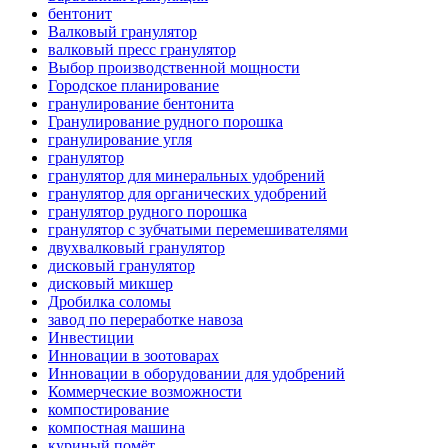
бентонит
Валковый гранулятор
валковый пресс гранулятор
Выбор производственной мощности
Городское планирование
гранулирование бентонита
Гранулирование рудного порошка
гранулирование угля
гранулятор
гранулятор для минеральных удобрений
гранулятор для органических удобрений
гранулятор рудного порошка
гранулятор с зубчатыми перемешивателями
двухвалковый гранулятор
дисковый гранулятор
дисковый микшер
Дробилка соломы
завод по переработке навоза
Инвестиции
Инновации в зоотоварах
Инновации в оборудовании для удобрений
Коммерческие возможности
компостирование
компостная машина
куриный помёт