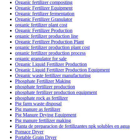
Organic fertilizer composting
Organic Fertilizer Equipment
Organic fertilizer fermentation
Organic Fertilizer Granulator
organic fertilizer plant cost
Organic Fertilizer Production
organic fertilizer production line
Organic Fertilizer Production Plant
organic fertilizer production plant cost
organic fertilizer production process
organic granulator for sale
Organic Liquid Fertilizer Production
Organic Liquid Fertilizer Production Equipment
Organic waste fertilizer manufacturing
Phosphate Fertilizer Making
phosphate fertilizer production
phosphate fertilizer production equipment
phosphate rock as fertilizer
Pig farm waste disposal
Pig manure as fertilizer
Pig Manure Drying Equipment
Pig manure fertilizer making
Planta de preparacion de fertilizantes npk solubles en agua
Pomace Dryer
Portable Grain Dryer