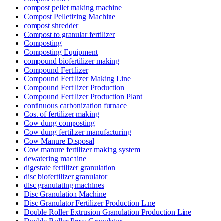
compost pellet making machine
Compost Pelletizing Machine
compost shredder
Compost to granular fertilizer
Composting
Composting Equipment
compound biofertilizer making
Compound Fertilizer
Compound Fertilizer Making Line
Compound Fertilizer Production
Compound Fertilizer Production Plant
continuous carbonization furnace
Cost of fertilizer making
Cow dung composting
Cow dung fertilizer manufacturing
Cow Manure Disposal
Cow manure fertilizer making system
dewatering machine
digestate fertilizer granulation
disc biofertilizer granulator
disc granulating machines
Disc Granulation Machine
Disc Granulator Fertilizer Production Line
Double Roller Extrusion Granulation Production Line
Double Roller Press Granulator