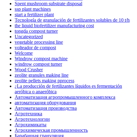
Spent mushroom substrate disposal
ssp plant machines
start a fertilizer plant
Tecnología de granulación de fertilizantes solubles de 10 t/h
the liquid biofertilizer manufacturing cost
tongda compost turner
Uncategorized
vegetable processing line
volteador de compost
Welcome
Windrow compost machine
windrow compost turner
Wood Crusher
zeolite granules making line
zeolite pellets making pprocess
¿La producción de fertilizantes líquidos es fermentación
aeróbica o anaeróbica
Автоматизация агропромышленного комплекса
автоматизация оборудования
Автоматизация производства
Агротехника
Агротехнологии
Агрохимикаты
Агрохимическая промышленность
Барабанная грануляция