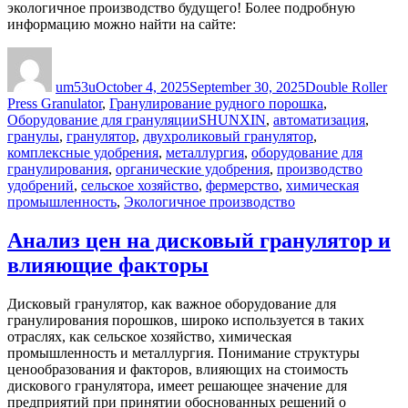
экологичное производство будущего! Более подробную
информацию можно найти на сайте:
Author
Posted
Categories
on
um53u
October 4, 2025
September 30, 2025
Double Roller
Press Granulator
,
Гранулирование рудного порошка
,
Tags
Оборудование для грануляции
SHUNXIN
,
автоматизация
,
гранулы
,
гранулятор
,
двухроликовый гранулятор
,
комплексные удобрения
,
металлургия
,
оборудование для
гранулирования
,
органические удобрения
,
производство
удобрений
,
сельское хозяйство
,
фермерство
,
химическая
промышленность
,
Экологичное производство
Анализ цен на дисковый гранулятор и
влияющие факторы
Дисковый гранулятор, как важное оборудование для
гранулирования порошков, широко используется в таких
отраслях, как сельское хозяйство, химическая
промышленность и металлургия. Понимание структуры
ценообразования и факторов, влияющих на стоимость
дискового гранулятора, имеет решающее значение для
предприятий при принятии обоснованных решений о