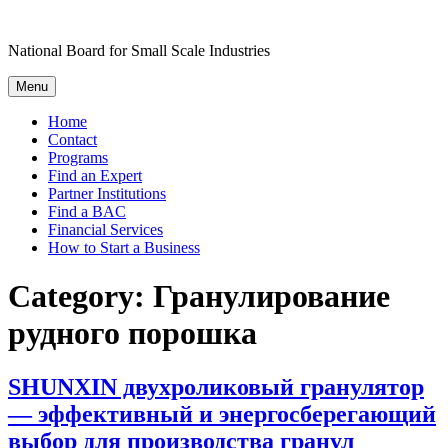
Skip
to
National Board for Small Scale Industries
content
Menu
Home
Contact
Programs
Find an Expert
Partner Institutions
Find a BAC
Financial Services
How to Start a Business
Category:
Гранулирование
рудного порошка
SHUNXIN двухроликовый гранулятор
— эффективный и энергосберегающий
выбор для производства гранул