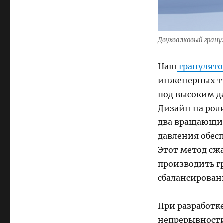
Двухвалковый грану
Наш
гранулятор
инженерных тр
под высоким д
Дизайн на рол
два вращающих
давления обес
Этот метод сж
производить г
сбалансирован
При разработк
непрерывности