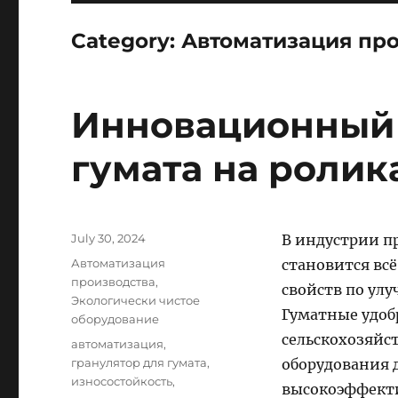
Category:
Автоматизация пр
Инновационный 
гумата на ролик
Posted
July 30, 2024
В индустрии п
on
Categories
Автоматизация
становится вс
производства
,
свойств по ул
Экологически чистое
Гуматные удоб
оборудование
сельскохозяйс
Tags
автоматизация
,
гранулятор для гумата
,
оборудования 
износостойкость
,
высокоэффект