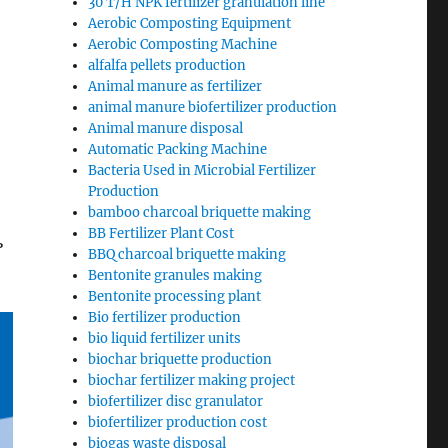
30 T/H NPK fertilizer granulation line
Aerobic Composting Equipment
Aerobic Composting Machine
alfalfa pellets production
Animal manure as fertilizer
animal manure biofertilizer production
Animal manure disposal
Automatic Packing Machine
Bacteria Used in Microbial Fertilizer
Production
bamboo charcoal briquette making
BB Fertilizer Plant Cost
ь
BBQ charcoal briquette making
Bentonite granules making
Bentonite processing plant
Bio fertilizer production
bio liquid fertilizer units
biochar briquette production
biochar fertilizer making project
biofertilizer disc granulator
biofertilizer production cost
biogas waste disposal