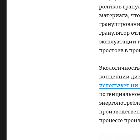
роликов грану
материала, чт
гранулировани
гранулятор от
эксплуатации 
простоев в пр
Экологичность
концепции ди
использует ни 
потенциальное
энергопотребл
производствен
процессе произ