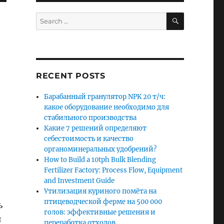
SEARCH
Search
for:
RECENT POSTS
Барабанный гранулятор NPK 20 т/ч:
какое оборудование необходимо для
стабильного производства
Какие 7 решений определяют
себестоимость и качество
органоминеральных удобрений?
How to Build a 10tph Bulk Blending
Fertilizer Factory: Process Flow, Equipment
and Investment Guide
Утилизация куриного помёта на
птицеводческой ферме на 500 000
ь
голов: эффективные решения и
я
переработка отходов